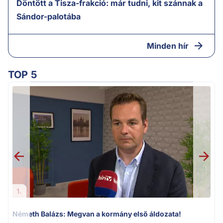
Döntött a Tisza-frakció: már tudni, kit szánnak a
Sándor-palotába
Minden hír
TOP 5
v
1.
Németh Balázs: Megvan a kormány első áldozata!