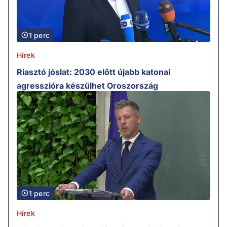
1 perc
Hírek
Riasztó jóslat: 2030 előtt újabb katonai
agresszióra készülhet Oroszország
1 perc
Hírek