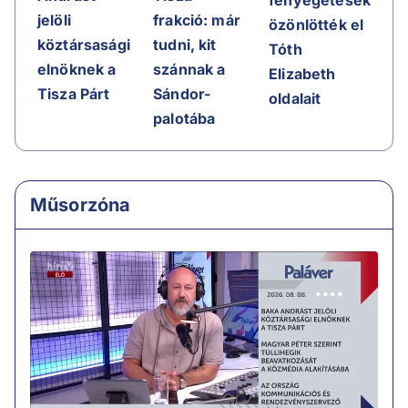
jelöli
frakció: már
özönlötték el
köztársasági
tudni, kit
Tóth
elnöknek a
szánnak a
Elizabeth
Tisza Párt
Sándor-
oldalait
palotába
Műsorzóna