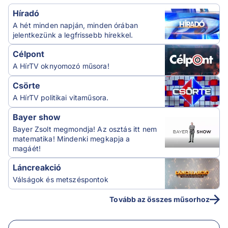
Híradó
A hét minden napján, minden órában
jelentkezünk a legfrissebb hírekkel.
Célpont
A HírTV oknyomozó műsora!
Csörte
A HírTV politikai vitaműsora.
Bayer show
Bayer Zsolt megmondja! Az osztás itt nem
matematika! Mindenki megkapja a
magáét!
Láncreakció
Válságok és metszéspontok
Tovább az összes műsorhoz