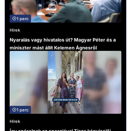
1 perc
Hírek
Nyaralás vagy hivatalos út? Magyar Péter és a
miniszter mást állít Kelemen Ágnesről
1 perc
Hírek
Így spórolnak az energiával Tisza képviselői