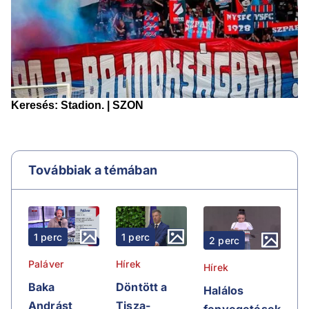
Továbbiak a témában
1 perc
1 perc
2 perc
Paláver
Hírek
Hírek
Baka
Döntött a
Halálos
Andrást
Tisza-
fenyegetések