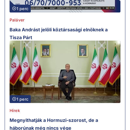
1 perc
Paláver
Baka Andrást jelöli köztársasági elnöknek a
Tisza Párt
1 perc
Hírek
Megnyithatják a Hormuzi-szorost, de a
háborúnak még nincs vége