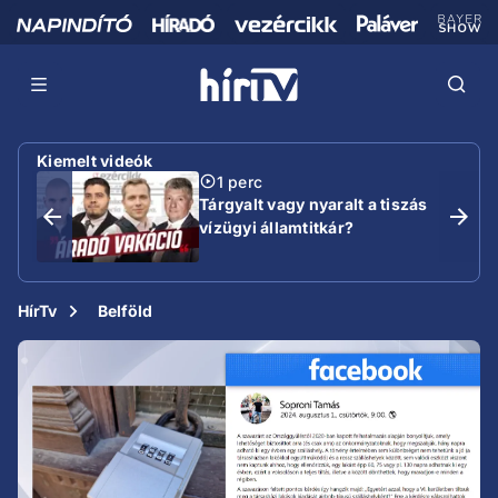
Kiemelt videók
1 perc
Tárgyalt vagy nyaralt a tiszás
vízügyi államtitkár?
HírTv
Belföld