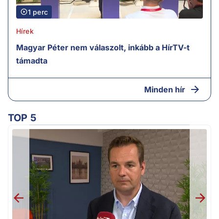
1 perc
Hírek
Magyar Péter nem válaszolt, inkább a HírTV-t
támadta
Minden hír
TOP 5
H