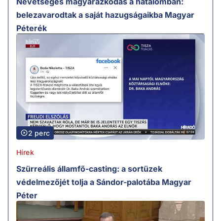
Nevetséges magyarázkodás a hatalomban:
belezavarodtak a saját hazugságaikba Magyar
Péterék
2 perc
Hírek
Szürreális államfő-casting: a sortüzek
védelmezőjét tolja a Sándor-palotába Magyar
Péter