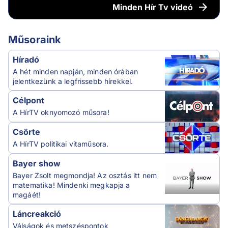
Minden
Hír Tv videó
Műsoraink
Híradó
A hét minden napján, minden órában
jelentkezünk a legfrissebb hírekkel.
Célpont
A HírTV oknyomozó műsora!
Csörte
A HírTV politikai vitaműsora.
Bayer show
Bayer Zsolt megmondja! Az osztás itt nem
matematika! Mindenki megkapja a
magáét!
Láncreakció
Válságok és metszéspontok