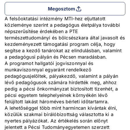
Megosztom
A felsőoktatási intézmény MTI-hez eljuttatott
közleménye szerint a pedagógus életpálya további
népszerűsítése érdekében a PTE
természettudományi és bölcsészkara által javasolt és
kezdeményezett támogatási program célja, hogy
segítse a kezdő tanárokat az elindulásban, valamint
a pedagógusi pályán és Pécsen maradásban.
A programot hallgatói jogviszonnyal és
munkaviszonnyal egyaránt rendelkező
pedagógusjelöltek, pályakezdő, valamint a pályán
lévő pedagógusok számára hirdették meg, ahhoz
pedig a pécsi önkormányzat biztosított tizenhét, a
pécsi egyetem telephelyeinek környékén lévő
felújított lakást hároméves bérleti időtartamra.
A lehetőséggel több mint harmincan kívántak élni,
közülük szakmai bírálóbizottság választotta ki a
nyertes pályázókat. Az értékelés során előnyt
jelentett a Pécsi Tudományegyetemen szerzett