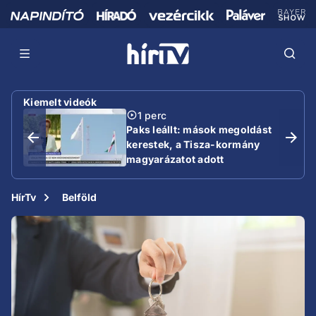
Kiemelt videók
1 perc
Paks leállt: mások megoldást
kerestek, a Tisza-kormány
magyarázatot adott
HírTv
Belföld