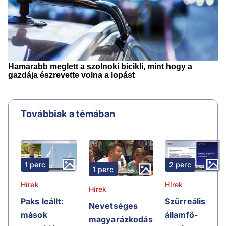
Továbbiak a témában
2 perc
1 perc
1 perc
Hírek
Hírek
Hírek
Szürreális
Paks leállt:
Nevetséges
államfő-
mások
magyarázkodás