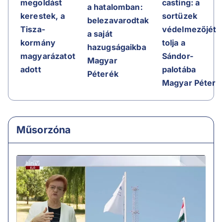
casting: a
megoldást
a hatalomban:
sortüzek
kerestek, a
belezavarodtak
védelmezőjét
Tisza-
a saját
tolja a
kormány
hazugságaikba
Sándor-
magyarázatot
Magyar
palotába
adott
Péterék
Magyar Péter
Műsorzóna