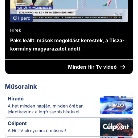
1 perc
Hírek
Paks leállt: mások megoldást kerestek, a Tisza-
kormány magyarázatot adott
Minden
Hír Tv videó
Műsoraink
Híradó
A hét minden napján, minden órában
jelentkezünk a legfrissebb hírekkel.
Célpont
A HírTV oknyomozó műsora!