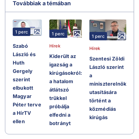
Továbbiak a témában
1 perc
1 perc
1 perc
Szabó
Hírek
Hírek
László és
Kiderült az
Szentesi Zöldi
Huth
igazság a
László szerint
Gergely
kirúgásokról:
a
szerint
a hatalom
miniszterelnök
elbukott
átlátszó
utasítására
Magyar
trükkel
történt a
Péter terve
próbálja
közmédiás
a HírTV
elfedni a
kirúgás
ellen
botrányt