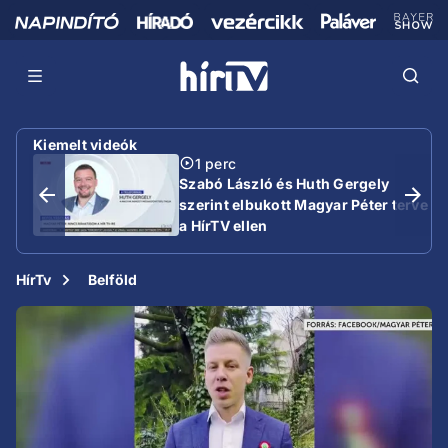
Kiemelt videók
1 perc
Szabó László és Huth Gergely
szerint elbukott Magyar Péter terve
a HírTV ellen
HírTv
Belföld