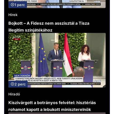
1 perc
Hírek
Bojkott – A Fidesz nem asszisztál a Tisza
illegitim színjátékához
2 perc
Híradó
Kiszivárgott a botrányos felvétel: hisztériás
rohamot kapott a lebukott miniszterelnök