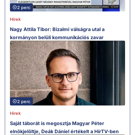
2 perc
Hírek
Nagy Attila Tibor: Bizalmi válságra utal a
kormányon belüli kommunikációs zavar
2 perc
Hírek
Saját táborát is megosztja Magyar Péter
elnökjelöltje, Deák Dániel értékelt a HírTV-ben