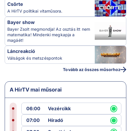
Csörte
A HírTV politikai vitaműsora.
Bayer show
Bayer Zsolt megmondja! Az osztás itt nem
matematika! Mindenki megkapja a
magáét!
Láncreakció
Válságok és metszéspontok
Tovább az összes műsorhoz
A HírTV mai műsorai
06:00
Vezércikk
07:00
Híradó