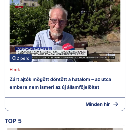
2 perc
Hírek
Zárt ajtók mögött döntött a hatalom – az utca
embere nem ismeri az új államfőjelöltet
Minden hír
TOP 5