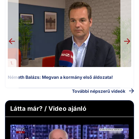
H
1.
Németh Balázs: Megvan a kormány első áldozata!
További népszerű videók
Látta már? / Video ajánló