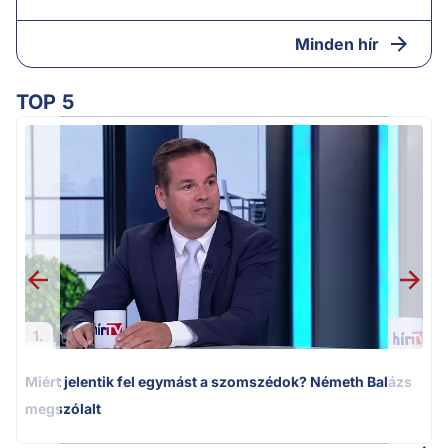
Minden hír
TOP 5
M
k
1.
Miért jelentik fel egymást a szomszédok? Németh Balázs
megszólalt