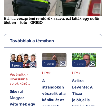
Továbbiak a témában
1 perc
1 perc
1 perc
Hírek
Hírek
Vezércikk -
Olvasunk a
A
Szikra
sorok között
strandokon
Levente: A
Sikerül
vészelik át a
Tisza
Magyar
kánikulát az
jelöltjei is
Péternek egy