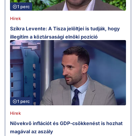
1 perc
Hírek
Szikra Levente: A Tisza jelöltjei is tudják, hogy
illegitim a köztársasági elnöki pozíció
1 perc
Hírek
Növekvő inflációt és GDP-csökkenést is hozhat
magával az aszály