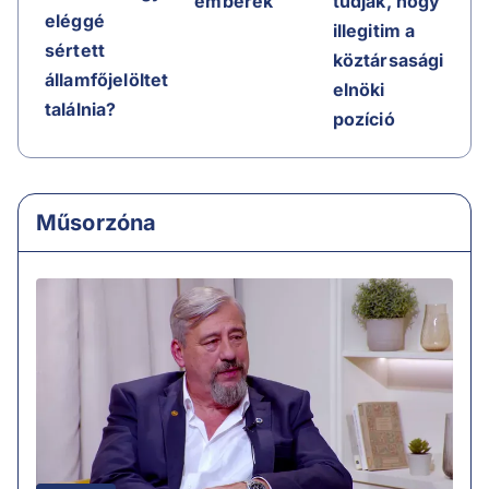
emberek
tudják, hogy
eléggé
illegitim a
sértett
köztársasági
államfőjelöltet
elnöki
találnia?
pozíció
Műsorzóna