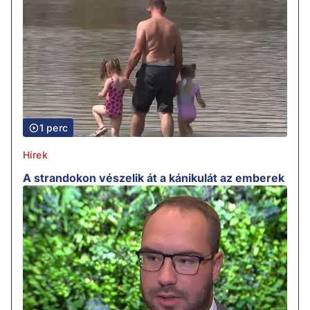
1 perc
Hírek
A strandokon vészelik át a kánikulát az emberek