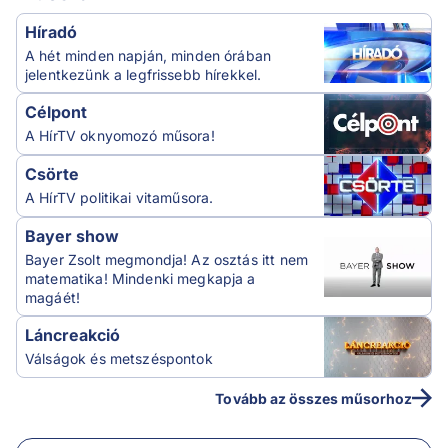
Híradó
A hét minden napján, minden órában
jelentkezünk a legfrissebb hírekkel.
Célpont
A HírTV oknyomozó műsora!
Csörte
A HírTV politikai vitaműsora.
Bayer show
Bayer Zsolt megmondja! Az osztás itt nem
matematika! Mindenki megkapja a
magáét!
Láncreakció
Válságok és metszéspontok
Tovább az összes műsorhoz