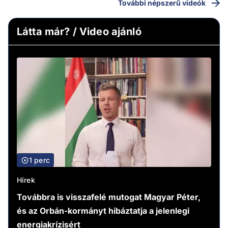
További népszerű videók
Látta már? / Video ajánló
1 perc
Hírek
Továbbra is visszafelé mutogat Magyar Péter,
és az Orbán-kormányt hibáztatja a jelenlegi
energiakrízisért