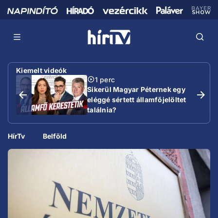
Kiemelt videók
1 perc
Sikerül Magyar Péternek egy
eléggé sértett államfőjelöltet
találnia?
HírTv
Belföld