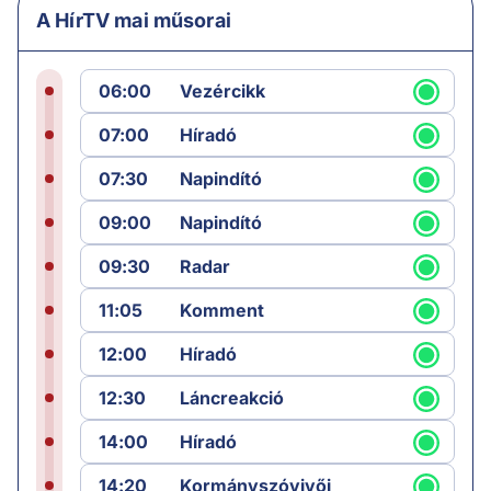
A HírTV mai műsorai
06:00
Vezércikk
07:00
Híradó
07:30
Napindító
09:00
Napindító
09:30
Radar
11:05
Komment
12:00
Híradó
12:30
Láncreakció
14:00
Híradó
14:20
Kormányszóvivői