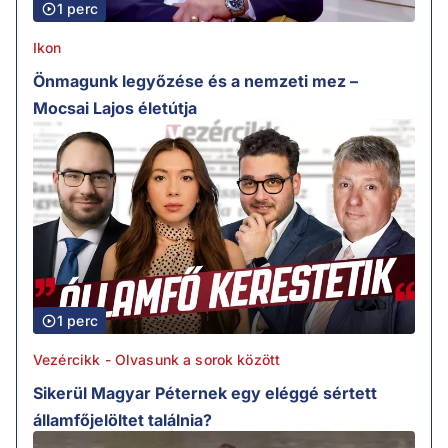
1 perc
Ikon
Önmagunk legyőzése és a nemzeti mez –
Mocsai Lajos életútja
1 perc
Vezércikk - Olvasunk a sorok között
Sikerül Magyar Péternek egy eléggé sértett
államfőjelöltet találnia?