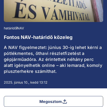
határidő
NAV
Fontos NAV-határidő közeleg
A NAV figyelmeztet: június 30-ig lehet kérni a
pótlékmentes, öthavi részletfizetést a
gépjárműadóra. Az érintettek néhány perc
alatt igényelhetik online – aki lemarad, komoly
pluszterhekre számíthat.
2025. június 10., kedd 13:12
Megosztom