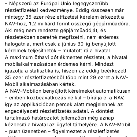
– Népszerű az Európai Unió legegyszerűbb
részletfizetési kedvezménye. Eddig összesen már
mintegy 35 ezer részletfizetési kérelem érkezett a
NAV-hoz, 1,2 milliárd forint összegű gépjárműadóra.
Aki még nem rendezte gépjárműadóját, és
részletekben szeretné megfizetni, nem érdemes
halogatnia, mert csak a június 30-ig benyújtott
kérelmek teljesíthetők – mutatott rá a hivatal.
A maximum öthavi pótlékmentes részletet, a hivatal
mobilalkalmazásában érdemes kérni. Mindezt
igazolja a statisztika is, hiszen az eddig beérkezett
35 ezer részletfizetésből több mint 29 ezret a NAV-
Mobil alkalmazásában kértek.
A NAV-Mobilon benyújtott kérelmeket automatikusan
– emberi közbeavatkozás nélkül – bírálja el a NAV,
így az applikációban percek alatt megjelennek az
engedélyezett részletfizetés adatai. A döntést
tartalmazó határozatot jellemzően még aznap
kézbesíti a hivatal az ügyfél tárhelyére. A NAV-Mobil
– push üzenetben – figyelmeztet a részletfizetés