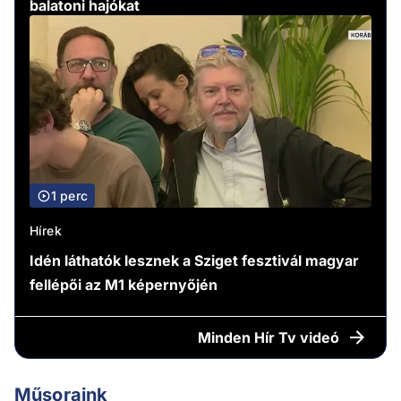
balatoni hajókat
1 perc
Hírek
Idén láthatók lesznek a Sziget fesztivál magyar
fellépői az M1 képernyőjén
Minden
Hír Tv videó
Műsoraink