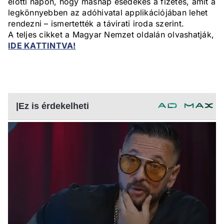
előtti napon, hogy másnap esedékes a fizetés, amit a
legkönnyebben az adóhivatal applikációjában lehet
rendezni – ismertették a távirati iroda szerint.
A teljes cikket a Magyar Nemzet oldalán olvashatják,
IDE KATTINTVA!