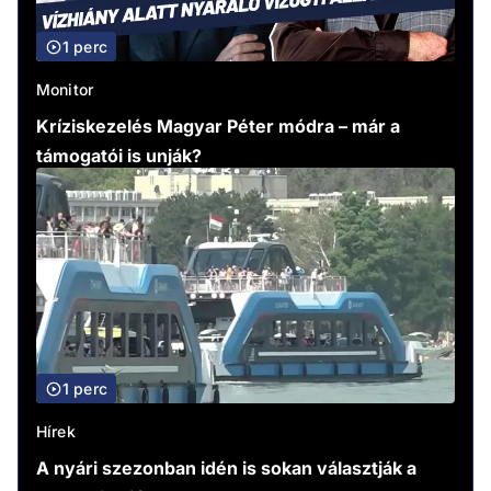
1 perc
Monitor
Kríziskezelés Magyar Péter módra – már a
támogatói is unják?
1 perc
Hírek
A nyári szezonban idén is sokan választják a