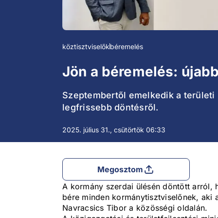
köztisztviselők
béremelés
Jön a béremelés: újabb
Szeptembertől emelkedik a területi
legfrissebb döntésről.
2025. július 31., csütörtök 06:33
Megosztom
A kormány szerdai ülésén döntött arról,
bére minden kormánytisztviselőnek, aki a
Navracsics Tibor a közösségi oldalán.