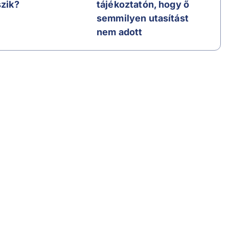
szik?
tájékoztatón, hogy ő
semmilyen utasítást
nem adott