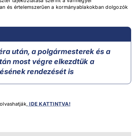
iszter tájékoztatása szerint a vármegyei
kban és értelemszerűen a kormányablakokban dolgozók
éra után, a polgármesterek és a
után most végre elkezdtük a
tésének rendezését is
olvashatják,
IDE KATTINTVA!