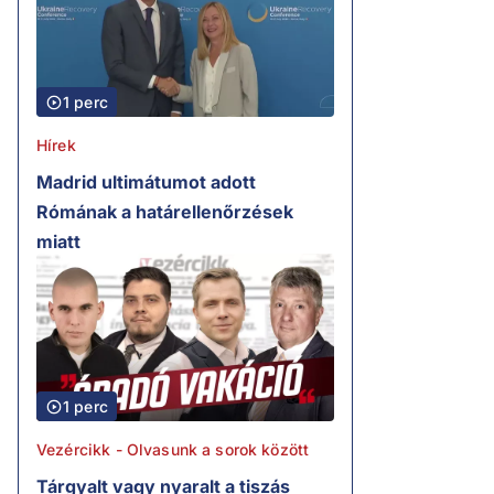
1 perc
Hírek
Madrid ultimátumot adott
Rómának a határellenőrzések
miatt
1 perc
Vezércikk - Olvasunk a sorok között
Tárgyalt vagy nyaralt a tiszás