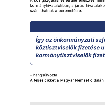
A közigazgatási és területfejlesztési min
kormányhivatalokban, a járási hivatalo
számíthatnak a béremelésre.
Így az önkormányzati szf
köztisztviselők fizetése 
kormánytisztviselők fize
– hangsúlyozta.
A teljes cikket a Magyar Nemzet oldalán 