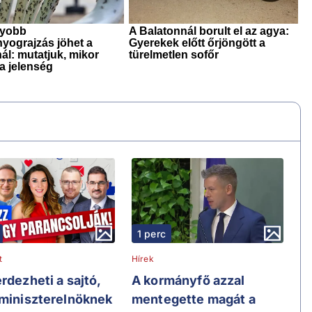
1 perc
t
Hírek
rdezheti a sajtó,
A kormányfő azzal
 miniszterelnöknek
mentegette magát a