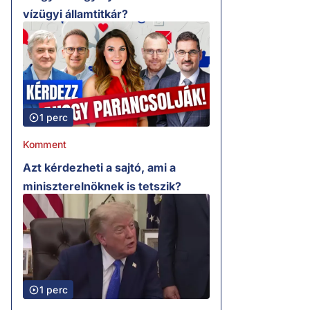
vízügyi államtitkár?
1 perc
Komment
Azt kérdezheti a sajtó, ami a
miniszterelnöknek is tetszik?
1 perc