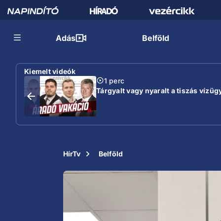
Adás
Belföld
Kiemelt videók
1 perc
Tárgyalt vagy nyaralt a tiszás vízügy
HírTv
Belföld