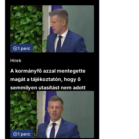
1 perc
Hírek
A kormányfő azzal mentegette
magát a tájékoztatón, hogy ő
semmilyen utasítást nem adott
1 perc