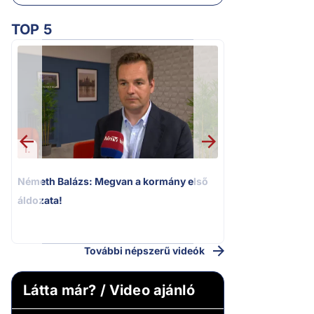
TOP 5
1.
2.
Németh Balázs: Megvan a kormány első
Kioktató hangne
áldozata!
Magyar Péter a vá
riportere felé
További népszerű videók
Látta már? / Video ajánló