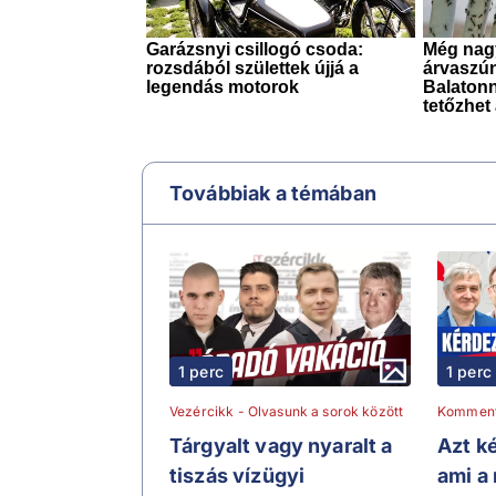
Továbbiak a témában
1 perc
1 perc
Vezércikk - Olvasunk a sorok között
Kommen
Tárgyalt vagy nyaralt a
Azt ké
tiszás vízügyi
ami a