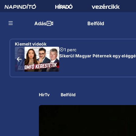
Adás
Belföld
Kiemelt videók
1 perc
Sikerül Magyar Péternek egy eléggé s
HírTv
Belföld