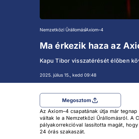
Nemzetközi Űrállomás
Axiom–4
Ma érkezik haza az Ax
Kapu Tibor visszatérését élőben kö
2025. július 15., kedd 09:48
Megosztom
Az Axiom–4 csapatának útja már tegnap 
váltak le a Nemzetközi Űrállomásról. A
pályakorrekcióval lassította magát, hogy
24 órás szakaszát.