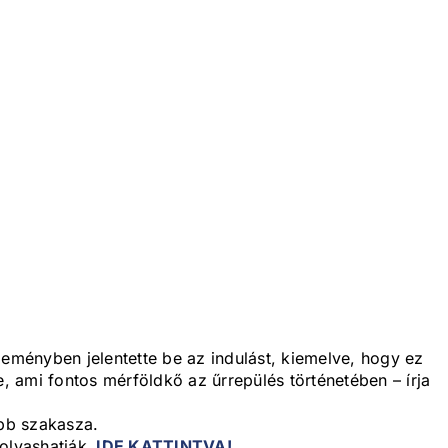
ményben jelentette be az indulást, kiemelve, hogy ez
 ami fontos mérföldkő az űrrepülés történetében – írja
abb szakasza.
olvashatják,
IDE KATTINTVA!