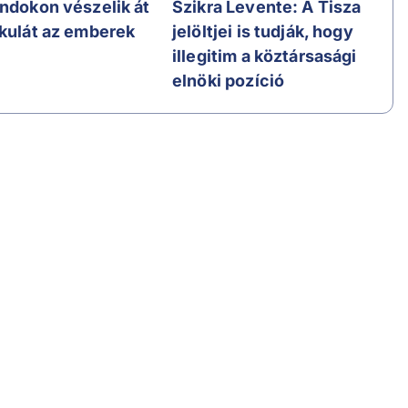
andokon vészelik át
Szikra Levente: A Tisza
ikulát az emberek
jelöltjei is tudják, hogy
illegitim a köztársasági
elnöki pozíció