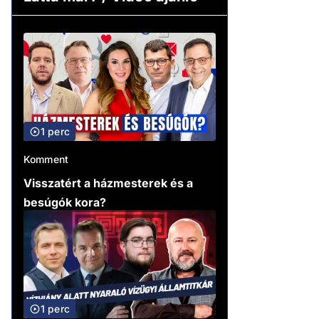
1 perc
Komment
Visszatért a házmesterek és a
besúgók kora?
1 perc