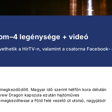
iom–4 legénysége + videó
vethetik a HírTV-n, valamint a csatorna Facebook-
megkezdődött. Magyar idő szerint hétfőn kora délután
 Crew Dragon kapszula ezután hajtóműves
 megkezdhesse a Föld felé vezető út utolsó, nagyjából