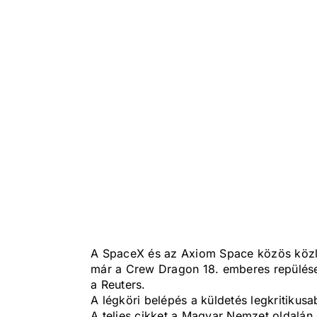
A SpaceX és az Axiom Space közös közle
már a Crew Dragon 18. emberes repülése,
a Reuters.
A légköri belépés a küldetés legkritikus
A teljes cikket a Magyar Nemzet oldalán 