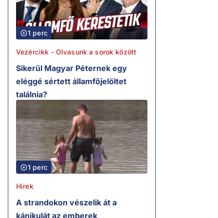
1 perc
Vezércikk - Olvasunk a sorok között
Sikerül Magyar Péternek egy
eléggé sértett államfőjelöltet
találnia?
1 perc
Hírek
A strandokon vészelik át a
kánikulát az emberek