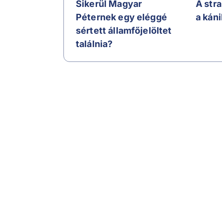
Sikerül Magyar
A str
Péternek egy eléggé
a kán
sértett államfőjelöltet
találnia?