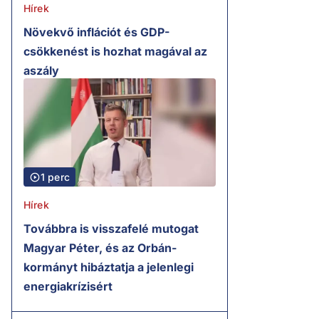
Hírek
Növekvő inflációt és GDP-
csökkenést is hozhat magával az
aszály
1 perc
Hírek
Továbbra is visszafelé mutogat
Magyar Péter, és az Orbán-
kormányt hibáztatja a jelenlegi
energiakrízisért