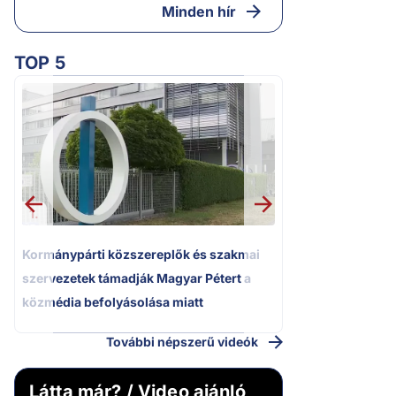
Minden hír
TOP 5
2.
Kétségbeesett ca
Polgár Judit és 
volt főbíró a me
1.
Kormánypárti közszereplők és szakmai
szervezetek támadják Magyar Pétert a
közmédia befolyásolása miatt
További népszerű videók
Látta már? / Video ajánló