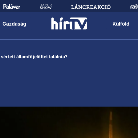
Gazdaság
Külföld
értett államfőjelöltet találnia?