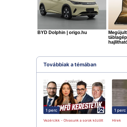
Továbbiak a témában
1 perc
1 perc
Vezércikk - Olvasunk a sorok között
Hírek