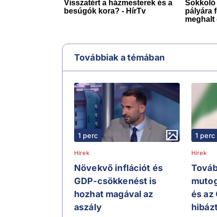
Továbbiak a témában
1 perc
1 perc
Hírek
Hírek
Növekvő inflációt és
Továb
GDP-csökkenést is
mutog
hozhat magával az
és az
aszály
hibázt