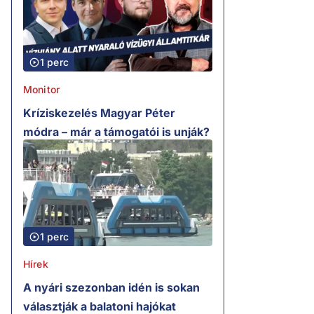
1 perc
Monitor
Kríziskezelés Magyar Péter
módra – már a támogatói is unják?
1 perc
Hírek
A nyári szezonban idén is sokan
választják a balatoni hajókat