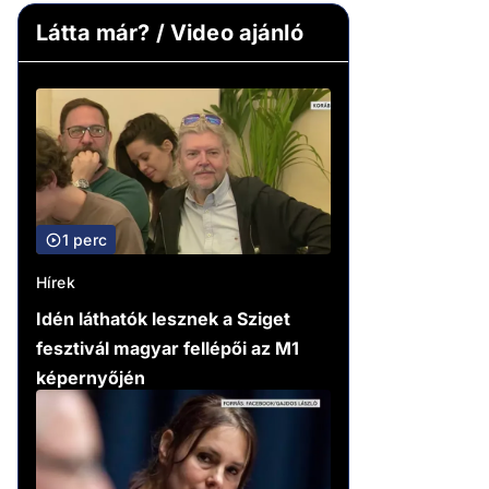
Látta már? / Video ajánló
1 perc
Hírek
Idén láthatók lesznek a Sziget
fesztivál magyar fellépői az M1
képernyőjén