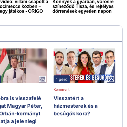
1 perc
Komment
bra is visszafelé
Visszatért a
at Magyar Péter,
házmesterek és a
 Orbán-kormányt
besúgók kora?
atja a jelenlegi