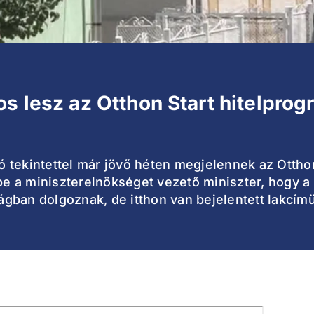
os lesz az Otthon Start hitelpro
 tekintettel már jövő héten megjelennek az Otthon
 be a miniszterelnökséget vezető miniszter, hogy 
gban dolgoznak, de itthon van bejelentett lakcímü