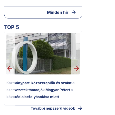
Minden hír
TOP 5
2.
Kétségbeesett ca
Polgár Judit és 
volt főbíró a me
1.
Kormánypárti közszereplők és szakmai
szervezetek támadják Magyar Pétert a
közmédia befolyásolása miatt
További népszerű videók