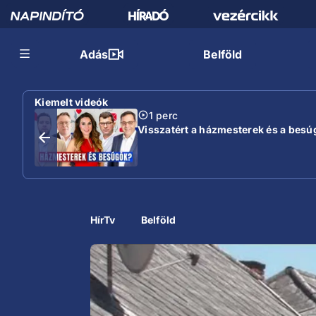
Adás
Belföld
Kiemelt videók
1 perc
Visszatért a házmesterek és a besú
HírTv
Belföld