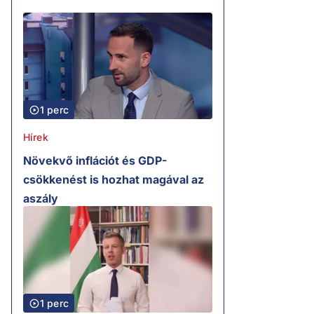
1 perc
Hírek
Növekvő inflációt és GDP-
csökkenést is hozhat magával az
aszály
1 perc