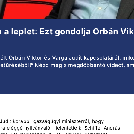
a a leplet: Ezt gondolja Orbán Vik
lt Orbán Viktor és Varga Judit kapcsolatáról, mik
ketűréséből!” Nézd meg a megdöbbentő videót, amel
Judit korábbi igazságügyi miniszterről, hogy
a eléggé nyilvánvaló – jelentette ki Schiffer András