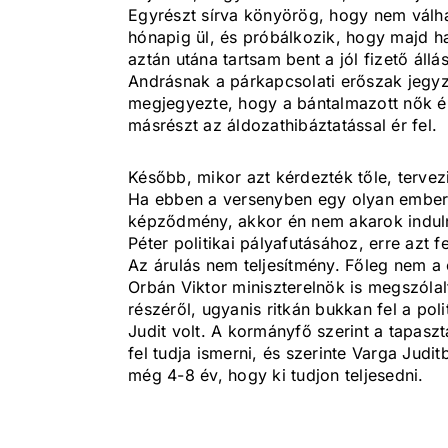
Egyrészt sírva könyörög, hogy nem válhat
hónapig ül, és próbálkozik, hogy majd ha
aztán utána tartsam bent a jól fizető ál
Andrásnak a párkapcsolati erőszak jegyzők
megjegyezte, hogy a bántalmazott nők ér
másrészt az áldozathibáztatással ér fel.
Később, mikor azt kérdezték tőle, tervezi
Ha ebben a versenyben egy olyan embern
képződmény, akkor én nem akarok indulni
Péter politikai pályafutásához, erre azt fe
Az árulás nem teljesítmény. Főleg nem a 
Orbán Viktor miniszterelnök is megszólal
részéről, ugyanis ritkán bukkan fel a pol
Judit volt. A kormányfő szerint a tapaszt
fel tudja ismerni, és szerinte Varga Judit
még 4-8 év, hogy ki tudjon teljesedni.