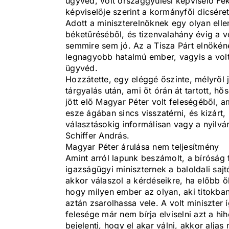
ügyvéd, volt országgyűlési képviselő Fe
képviselője szerint a kormányfői dicsére
Adott a miniszterelnöknek egy olyan ellen
béketűréséből, és tizenvalahány évig a v
semmire sem jó. Az a Tisza Párt elnökén
legnagyobb hatalmú ember, vagyis a volt 
ügyvéd.
Hozzátette, egy eléggé őszinte, mélyről j
tárgyalás után, ami öt órán át tartott, h
jött elő Magyar Péter volt feleségéből, a
esze ágában sincs visszatérni, és kizárt,
választásokig informálisan vagy a nyilvá
Schiffer András.
Magyar Péter árulása nem teljesítmény
Amint arról lapunk beszámolt, a bíróság f
igazságügyi miniszternek a baloldali saj
akkor válaszol a kérdéseikre, ha előbb ő
hogy milyen ember az olyan, aki titokba
aztán zsarolhassa vele. A volt miniszter
felesége már nem bírja elviselni azt a hi
bejelenti, hogy el akar válni, akkor aljas