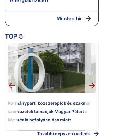
energiakrízisért
Minden hír
TOP 5
2.
Kétségbeesett ca
Polgár Judit és 
volt főbíró a me
1.
Kormánypárti közszereplők és szakmai
szervezetek támadják Magyar Pétert a
közmédia befolyásolása miatt
További népszerű videók