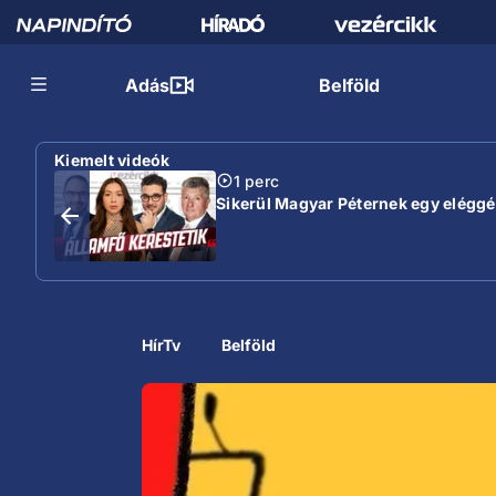
Adás
Belföld
Kiemelt videók
1 perc
Sikerül Magyar Péternek egy eléggé s
HírTv
Belföld