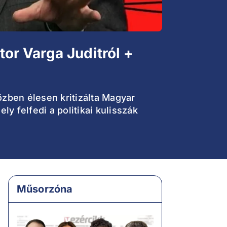
tor Varga Juditról +
özben élesen kritizálta Magyar
y felfedi a politikai kulisszák
Műsorzóna