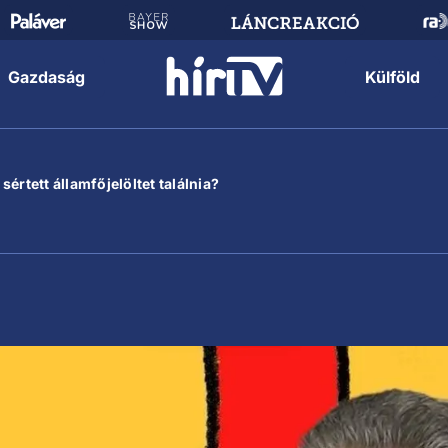
Gazdaság
Külföld
értett államfőjelöltet találnia?