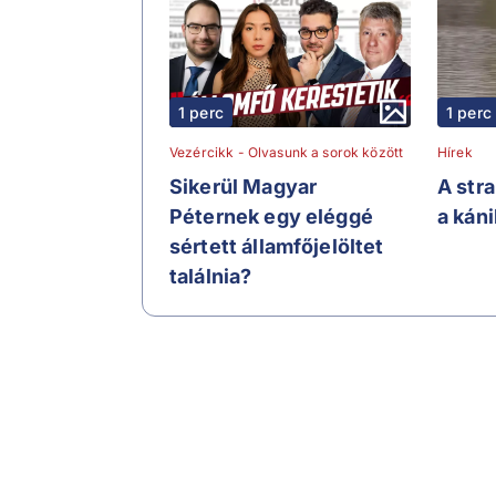
1 perc
1 perc
Vezércikk - Olvasunk a sorok között
Hírek
Sikerül Magyar
A str
Péternek egy eléggé
a kán
sértett államfőjelöltet
találnia?