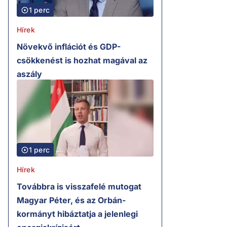
1 perc
Hírek
Növekvő inflációt és GDP-
csökkenést is hozhat magával az
aszály
1 perc
Hírek
Továbbra is visszafelé mutogat
Magyar Péter, és az Orbán-
kormányt hibáztatja a jelenlegi