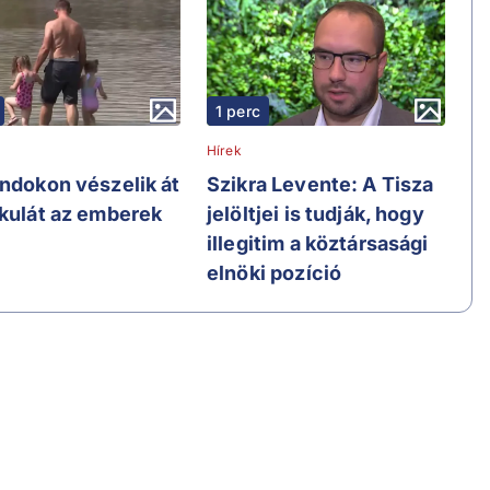
1 perc
Hírek
andokon vészelik át
Szikra Levente: A Tisza
ikulát az emberek
jelöltjei is tudják, hogy
illegitim a köztársasági
elnöki pozíció