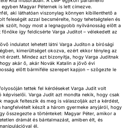
kete Rita műsorában. A LMP egykori parlamenti
t egyben Magyar Péternek is lett címezve.
fél, aki láthatóan viszonylag könnyen kibillenthető a
olt feleségét azzal becsmérelte, hogy tehetségtelen és
ek szólt, hogy most a legnagyobb nyilvánosság előtt a
főnöke így feldicsérte Varga Juditot – vélekedett az
övő indulatot lehetett látni Varga Juditon a bírósági
őségben, kimerültséget okozva, ezért ekkor tényleg az
mit érzett. Mindez azt bizonyítja, hogy Varga Juditnak
 hogy akár ő, akár Novák Katalin a jövő évi
nosság előtt bármiféle szerepet kapjon – szögezte le
olyosóján tettek fel kérdéseket Varga Judit volt
tó képviselői. Varga Judit azt mondta nekik, hogy csak
k maguk felteszik és meg is válaszolják azt a kérdést,
n hangfelvételt készít a három gyermeke anyjáról, hogy
 így összegezte a történteket: Magyar Péter, amikor a
hetetlen drámát és bántalmazást, amiben élt, és
 manipulációval él.