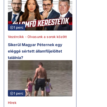
1 perc
Vezércikk - Olvasunk a sorok között
Sikerül Magyar Péternek egy
eléggé sértett államfőjelöltet
találnia?
1 perc
Hírek