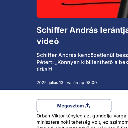
Schiffer András lerántj
videó
Schiffer András kendőzetlenül beszé
Pétert: „Könnyen kibillenthető a bé
titkait!
2025. július 13., vasárnap 08:00
Megosztom
Orbán Viktor tényleg azt gondolja Varga 
miniszterelnöki tehetség volt, ez számomr