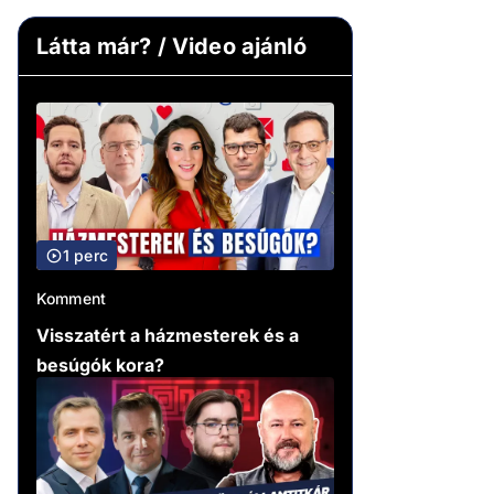
Látta már? / Video ajánló
1 perc
Komment
Visszatért a házmesterek és a
besúgók kora?