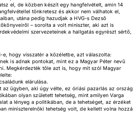
sz el, de közben készít egy hangfelvételt, amin 14
ngfelvétellel tönkretesz és akkor nem válhatok el,
lásaiban, utána pedig hazudjak a HVG-s Dezső
önyveiről – sorolta a volt miniszter, aki azt is
dekvédelmi szervezeteinek a hallgatás egyrészt sértő,
-e, hogy visszatér a közéletbe, azt válaszolta:
ek is adnak pontokat, mint ez a Magyar Péter nevű
. Megkérdezték tőle azt is, hogy mit szól Magyar
lelte:
családunk elárulása.
t az ügyben, aki úgy vélte, ez óriási pazarlás az ország
itikában olyan született tehetség, mint amilyen Varga
alat a lényeg a politikában, de a tehetséget, az érzéket
ban miniszterelnöki tehetség volt, de kellett volna hozzá