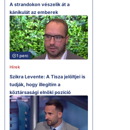
A strandokon vészelik át a
kánikulát az emberek
1 perc
Hírek
Szikra Levente: A Tisza jelöltjei is
tudják, hogy illegitim a
köztársasági elnöki pozíció