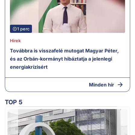
1 perc
Hírek
Továbbra is visszafelé mutogat Magyar Péter,
és az Orbán-kormányt hibáztatja a jelenlegi
energiakrízisért
Minden hír
TOP 5