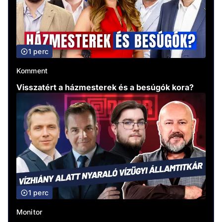
1 perc
Komment
Visszatért a házmesterek és a besúgók kora?
1 perc
Monitor