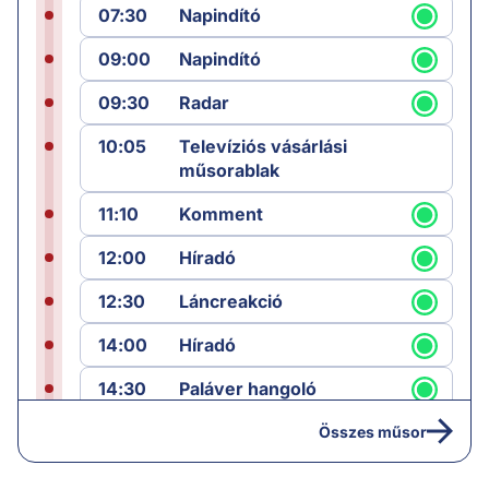
07:30
Napindító
09:00
Napindító
09:30
Radar
10:05
Televíziós vásárlási
műsorablak
11:10
Komment
12:00
Híradó
12:30
Láncreakció
14:00
Híradó
14:30
Paláver hangoló
15:00
Híradó
Összes műsor
15:35
Paláver