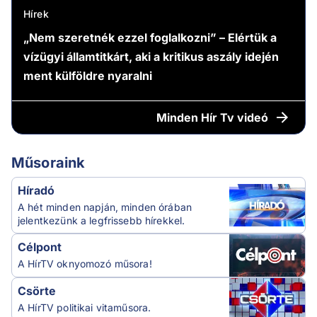
Hírek
„Nem szeretnék ezzel foglalkozni” – Elértük a
vízügyi államtitkárt, aki a kritikus aszály idején
ment külföldre nyaralni
Minden
Hír Tv videó
Műsoraink
Híradó
A hét minden napján, minden órában
jelentkezünk a legfrissebb hírekkel.
Célpont
A HírTV oknyomozó műsora!
Csörte
A HírTV politikai vitaműsora.