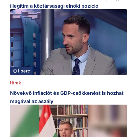
illegitim a köztársasági elnöki pozíció
1 perc
Hírek
Növekvő inflációt és GDP-csökkenést is hozhat
magával az aszály