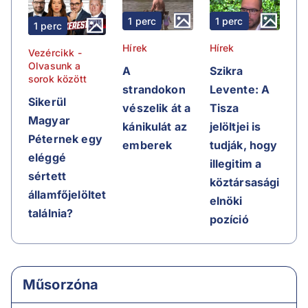
1 perc
1 perc
1 perc
Hírek
Hírek
Vezércikk -
Olvasunk a
A
Szikra
sorok között
strandokon
Levente: A
Sikerül
vészelik át a
Tisza
Magyar
kánikulát az
jelöltjei is
Péternek egy
emberek
tudják, hogy
eléggé
illegitim a
sértett
köztársasági
államfőjelöltet
elnöki
találnia?
pozíció
Műsorzóna