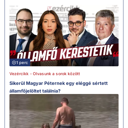
1 perc
Vezércikk - Olvasunk a sorok között
Sikerül Magyar Péternek egy eléggé sértett
államfőjelöltet találnia?