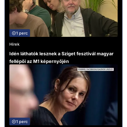
1 perc
Hírek
Idén láthatók lesznek a Sziget fesztivál magyar
fellépői az M1 képernyőjén
1 perc