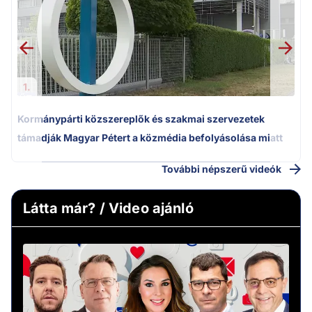
1.
Kormánypárti közszereplők és szakmai szervezetek
támadják Magyar Pétert a közmédia befolyásolása miatt
További népszerű videók
Látta már? / Video ajánló