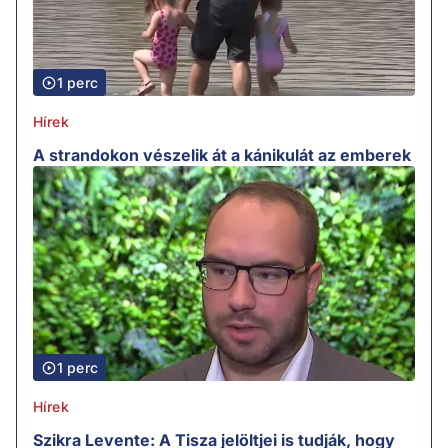
1 perc
Hírek
A strandokon vészelik át a kánikulát az emberek
1 perc
Hírek
Szikra Levente: A Tisza jelöltjei is tudják, hogy