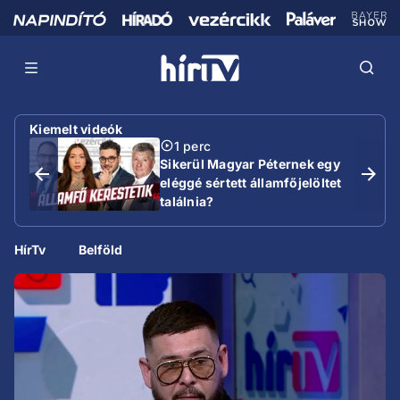
Kiemelt videók
1 perc
Sikerül Magyar Péternek egy
eléggé sértett államfőjelöltet
találnia?
HírTv
Belföld