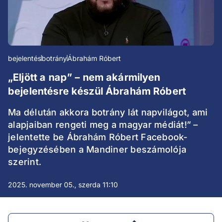
bejelentés
botrány
Ábrahám Róbert
„Eljött a nap” – nem akármilyen
bejelentésre készül Ábrahám Róbert
Ma délután akkora botrány lát napvilágot, ami
alapjaiban rengeti meg a magyar médiát!” –
jelentette be Ábrahám Róbert Facebook-
bejegyzésében a Mandiner beszámolója
szerint.
2025. november 05., szerda 11:10