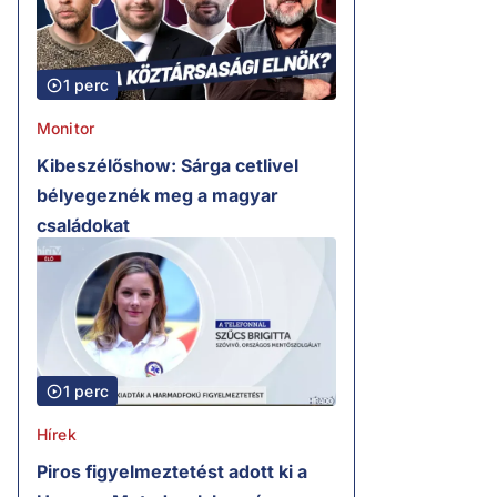
1 perc
Monitor
Kibeszélőshow: Sárga cetlivel
bélyegeznék meg a magyar
családokat
1 perc
Hírek
Piros figyelmeztetést adott ki a