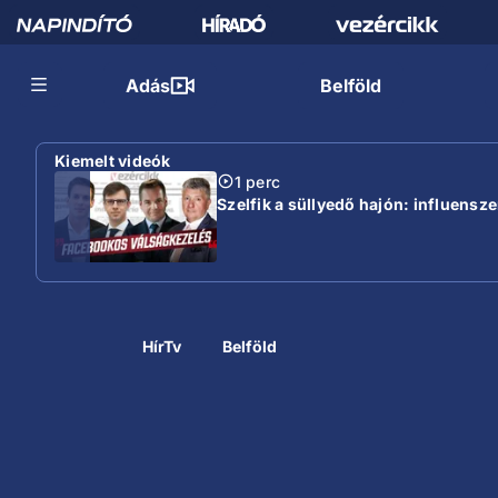
Adás
Belföld
Kiemelt videók
1 perc
Szelfik a süllyedő hajón: influensz
HírTv
Belföld