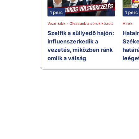
1 perc
1 perc
Vezércikk - Olvasunk a sorok között
Hírek
Szelfik a süllyedő hajón:
Hatal
influenszerkedik a
Széke
vezetés, miközben ránk
határ
omlik a válság
leége