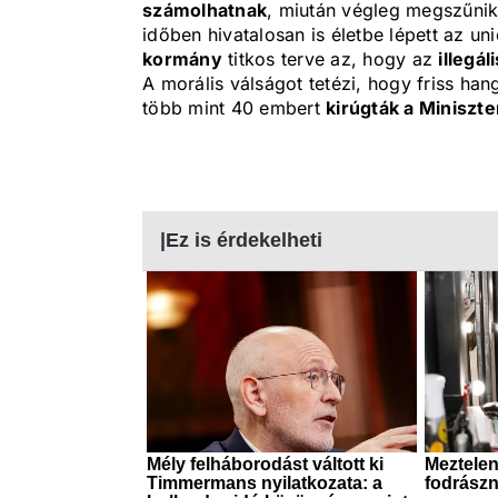
számolhatnak
, miután végleg megszűni
időben hivatalosan is életbe lépett az un
kormány
titkos terve az, hogy az
illegá
A morális válságot tetézi, hogy friss han
több mint 40 embert
kirúgták a Miniszt