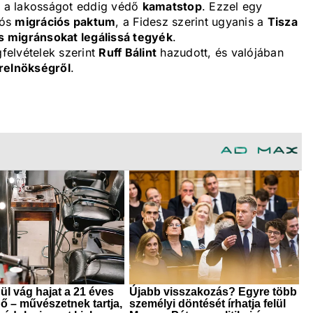
k a lakosságot eddig védő
kamatstop
. Ezzel egy
iós
migrációs paktum
, a Fidesz szerint ugyanis a
Tisza
lis migránsokat legálissá tegyék
.
gfelvételek szerint
Ruff Bálint
hazudott, és valójában
erelnökségről
.