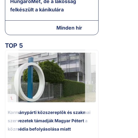
HungaroMet, de a lakosság
felkészült a kánikulára
Minden hír
TOP 5
2.
A miniszterelnök
tájékoztatása Pak
bizonytalanságot
1.
Kormánypárti közszereplők és szakmai
szervezetek támadják Magyar Pétert a
közmédia befolyásolása miatt