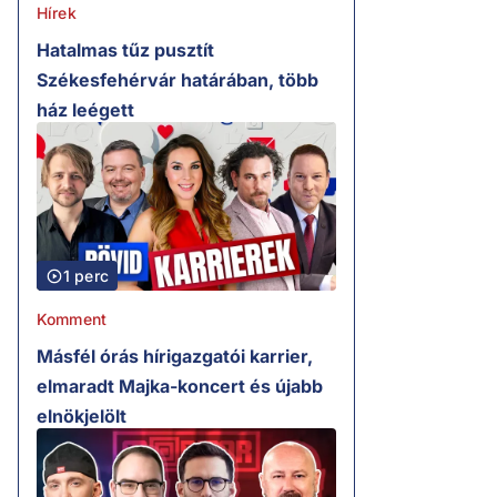
Hírek
Hatalmas tűz pusztít
Székesfehérvár határában, több
ház leégett
1 perc
Komment
Másfél órás hírigazgatói karrier,
elmaradt Majka-koncert és újabb
elnökjelölt