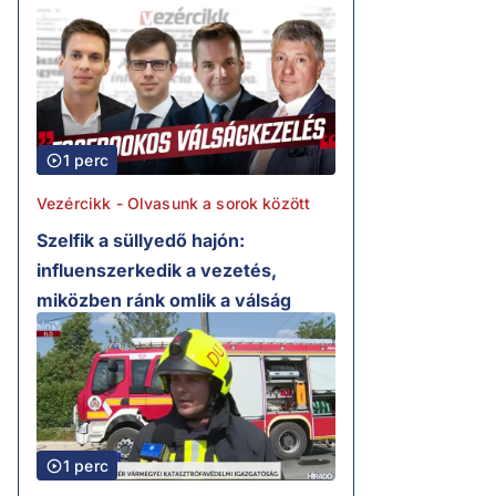
1 perc
Vezércikk - Olvasunk a sorok között
Szelfik a süllyedő hajón:
influenszerkedik a vezetés,
miközben ránk omlik a válság
1 perc