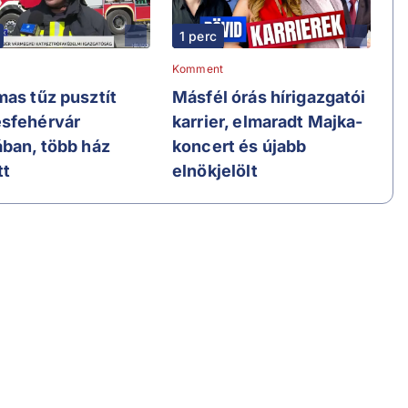
1 perc
Komment
mas tűz pusztít
Másfél órás hírigazgatói
sfehérvár
karrier, elmaradt Majka-
ában, több ház
koncert és újabb
tt
elnökjelölt