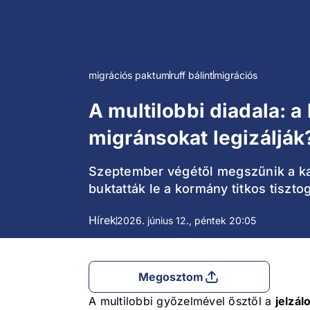
migrációs paktum
ruff bálint
migrációs
A multilobbi diadala: a
migránsokat legizálják
Szeptember végétől megszűnik a ka
buktatták le a kormány titkos tisztog
Hírek
2026. június 12., péntek 20:05
Megosztom
A multilobbi győzelmével ősztől a
jelzá