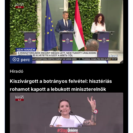
2 perc
Híradó
Kiszivárgott a botrányos felvétel: hisztériás
rohamot kapott a lebukott miniszterelnök