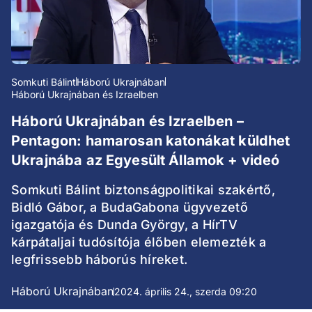
Somkuti Bálint
Háború Ukrajnában
Háború Ukrajnában és Izraelben
Háború Ukrajnában és Izraelben –
Pentagon: hamarosan katonákat küldhet
Ukrajnába az Egyesült Államok + videó
Somkuti Bálint biztonságpolitikai szakértő,
Bidló Gábor, a BudaGabona ügyvezető
igazgatója és Dunda György, a HírTV
kárpátaljai tudósítója élőben elemezték a
legfrissebb háborús híreket.
Háború Ukrajnában
2024. április 24., szerda 09:20