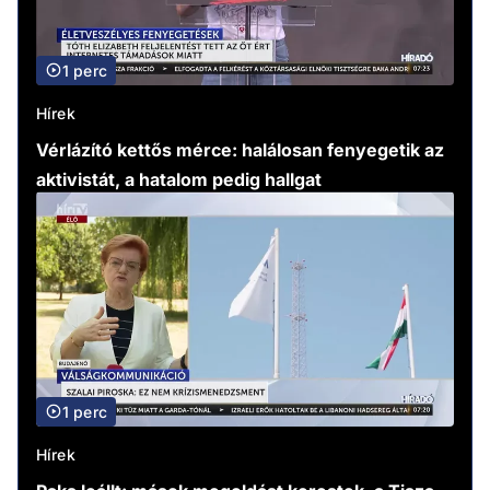
1 perc
Hírek
Vérlázító kettős mérce: halálosan fenyegetik az
aktivistát, a hatalom pedig hallgat
1 perc
Hírek