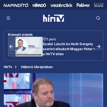
Kiemelt videók
1 perc
Szabó László és Huth Gergely
szerint elbukott Magyar Péter terve
a HírTV ellen
HírTv
Háború Ukrajnában