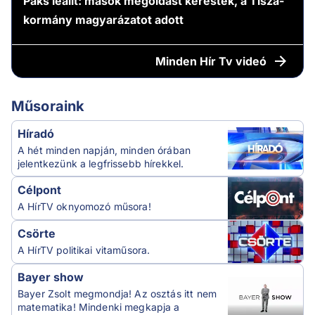
Paks leállt: mások megoldást kerestek, a Tisza-
kormány magyarázatot adott
Minden
Hír Tv videó
Műsoraink
Híradó
A hét minden napján, minden órában
jelentkezünk a legfrissebb hírekkel.
Célpont
A HírTV oknyomozó műsora!
Csörte
A HírTV politikai vitaműsora.
Bayer show
Bayer Zsolt megmondja! Az osztás itt nem
matematika! Mindenki megkapja a