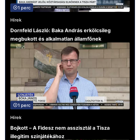
1 perc
Hírek
Dornfeld László: Baka András erkölcsileg
megbukott és alkalmatlan államfőnek
1 perc
Hírek
Bojkott – A Fidesz nem asszisztál a Tisza
illegitim színjátékához