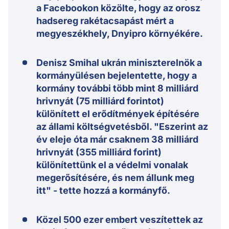
a Facebookon közölte, hogy az orosz
hadsereg rakétacsapást mért a
megyeszékhely, Dnyipro környékére.
Denisz Smihal ukrán miniszterelnök a
kormányülésen bejelentette, hogy a
kormány további több mint 8 milliárd
hrivnyát (75 milliárd forintot)
különített el erődítmények építésére
az állami költségvetésből. "Eszerint az
év eleje óta már csaknem 38 milliárd
hrivnyát (355 milliárd forint)
különítettünk el a védelmi vonalak
megerősítésére, és nem állunk meg
itt" - tette hozzá a kormányfő.
Közel 500 ezer embert veszítettek az