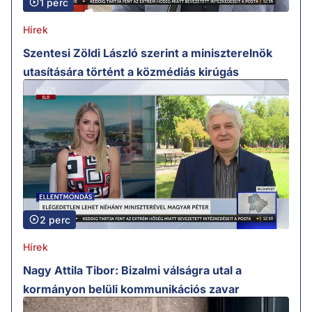
1 perc
Hírek
Szentesi Zöldi László szerint a miniszterelnök
utasítására történt a közmédiás kirúgás
2 perc
Hírek
Nagy Attila Tibor: Bizalmi válságra utal a
kormányon belüli kommunikációs zavar