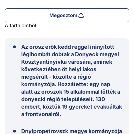
Megosztom
A tartalomból:
Az orosz erők kedd reggel irányított
légibombát dobtak a Donyeck megyei
Kosztyantinyivka városára, aminek
következtében öt helyi lakos
megsérült - közölte a régió
kormányzója. Hozzátette: egy nap
alatt az oroszok 15 alkalommal lőtték a
donyecki régió településeit. 130
embert, köztük 19 gyereket evakuáltak
a frontvonalról.
Dnyipropetrovszk megye kormányzója