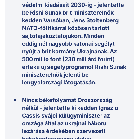
védelmi kiadásait 2030-ig - jelentette
be Rishi Sunak brit miniszterelnök
kedden Varsóban, Jens Stoltenberg
NATO-főtitkárral közösen tartott
sajtótájékoztatójukon. Minden
eddiginél nagyobb katonai segélyt
nyújt a brit kormány Ukrajnának. Az
500 millió font (230 milliárd forint)
értékű új segélyprogramot Rishi Sunak
miniszterelnök jelenti be
lengyelországi látogatásán.
Nincs békefolyamat Oroszország
nélkül - jelentette ki kedden Ignazio
Cassis svájci külügyminiszter az
országa által az ukrajnai háború
lezárása érdekében szervezett
békekonferenciára utalva.