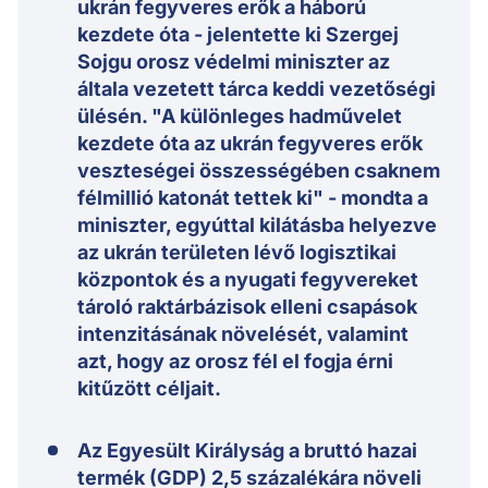
ukrán fegyveres erők a háború
kezdete óta - jelentette ki Szergej
Sojgu orosz védelmi miniszter az
általa vezetett tárca keddi vezetőségi
ülésén. "A különleges hadművelet
kezdete óta az ukrán fegyveres erők
veszteségei összességében csaknem
félmillió katonát tettek ki" - mondta a
miniszter, egyúttal kilátásba helyezve
az ukrán területen lévő logisztikai
központok és a nyugati fegyvereket
tároló raktárbázisok elleni csapások
intenzitásának növelését, valamint
azt, hogy az orosz fél el fogja érni
kitűzött céljait.
Az Egyesült Királyság a bruttó hazai
termék (GDP) 2,5 százalékára növeli