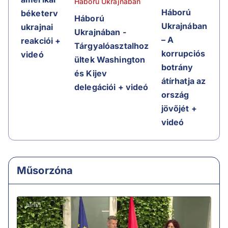
Háború Ukrajnában
Háború
béketerv
Háború
Ukrajnában
ukrajnai
Ukrajnában -
– A
reakciói +
Tárgyalóasztalhoz
korrupciós
videó
ültek Washington
botrány
és Kijev
átírhatja az
delegációi + videó
ország
jövőjét +
videó
Műsorzóna