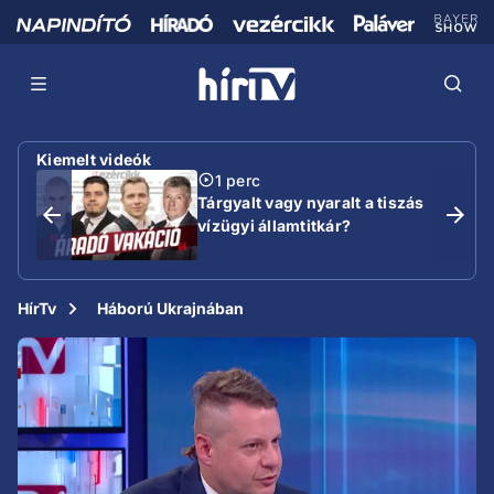
Kiemelt videók
1 perc
Tárgyalt vagy nyaralt a tiszás
vízügyi államtitkár?
HírTv
Háború Ukrajnában