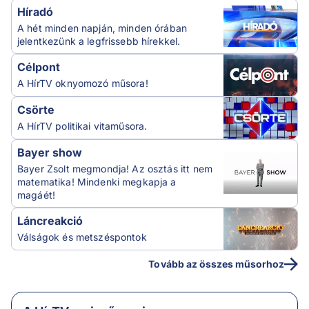
Híradó
A hét minden napján, minden órában
jelentkezünk a legfrissebb hírekkel.
Célpont
A HírTV oknyomozó műsora!
Csörte
A HírTV politikai vitaműsora.
Bayer show
Bayer Zsolt megmondja! Az osztás itt nem
matematika! Mindenki megkapja a
magáét!
Láncreakció
Válságok és metszéspontok
Tovább az összes műsorhoz