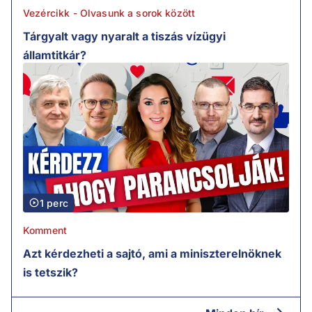
Vezércikk - Olvasunk a sorok között
Tárgyalt vagy nyaralt a tiszás vízügyi
államtitkár?
1 perc
Komment
Azt kérdezheti a sajtó, ami a miniszterelnöknek
is tetszik?