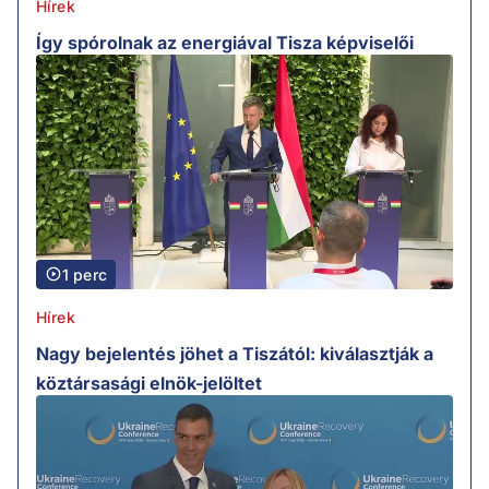
Hírek
Így spórolnak az energiával Tisza képviselői
1 perc
Hírek
Nagy bejelentés jöhet a Tiszától: kiválasztják a
köztársasági elnök-jelöltet