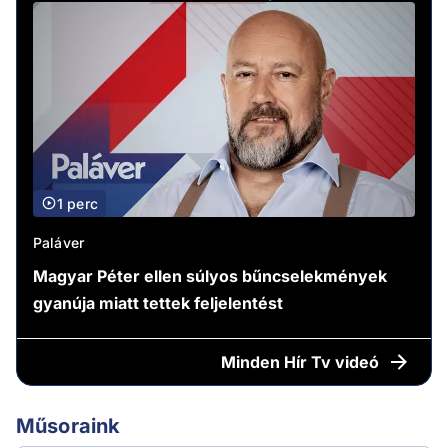
1 perc
Paláver
Magyar Péter ellen súlyos bűncselekmények
gyanúja miatt tettek feljelentést
Minden
Hír Tv videó
Műsoraink