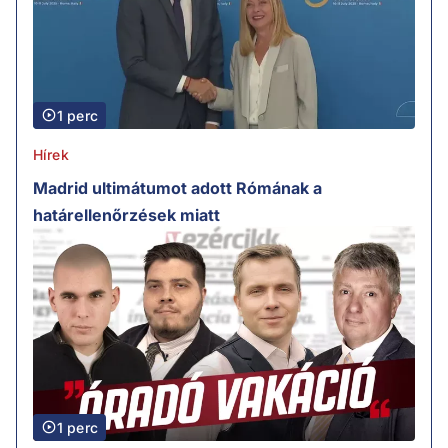
1 perc
Hírek
Madrid ultimátumot adott Rómának a
határellenőrzések miatt
1 perc