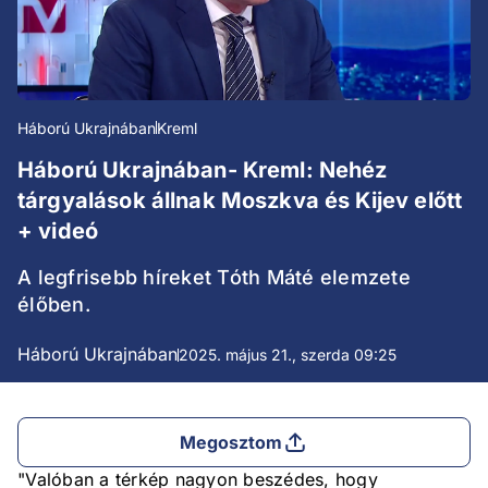
Háború Ukrajnában
Kreml
Háború Ukrajnában- Kreml: Nehéz
tárgyalások állnak Moszkva és Kijev előtt
+ videó
A legfrisebb híreket Tóth Máté elemzete
élőben.
Háború Ukrajnában
2025. május 21., szerda 09:25
Megosztom
"Valóban a térkép nagyon beszédes, hogy