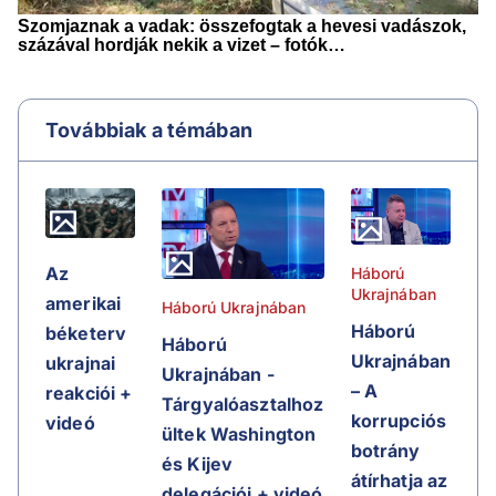
Továbbiak a témában
Az
Háború
Ukrajnában
amerikai
Háború Ukrajnában
Háború
béketerv
Háború
Ukrajnában
ukrajnai
Ukrajnában -
– A
reakciói +
Tárgyalóasztalhoz
korrupciós
videó
ültek Washington
botrány
és Kijev
átírhatja az
delegációi + videó