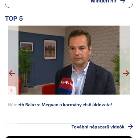
Minden hír
TOP 5
1.
Németh Balázs: Megvan a kormány első áldozata!
v
További népszerű videók