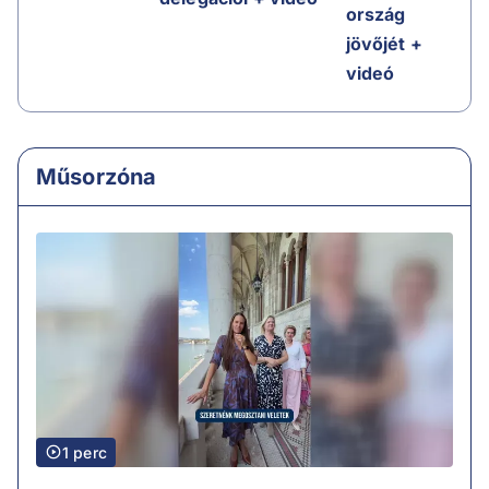
ország
jövőjét +
videó
Műsorzóna
1 perc