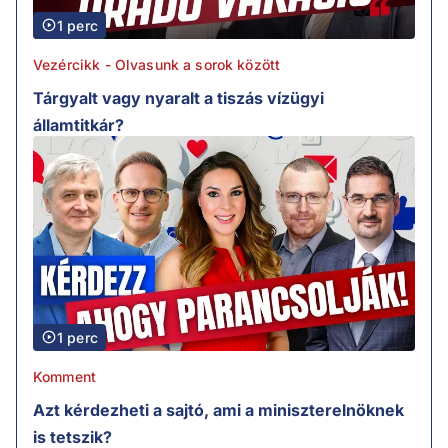
1 perc
Vezércikk - Olvasunk a sorok között
Tárgyalt vagy nyaralt a tiszás vízügyi
államtitkár?
1 perc
Komment
Azt kérdezheti a sajtó, ami a miniszterelnöknek
is tetszik?