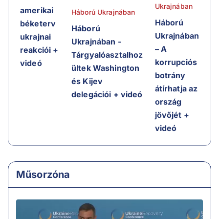
Ukrajnában
amerikai
Háború Ukrajnában
Háború
béketerv
Háború
Ukrajnában
ukrajnai
Ukrajnában -
– A
reakciói +
Tárgyalóasztalhoz
korrupciós
videó
ültek Washington
botrány
és Kijev
átírhatja az
delegációi + videó
ország
jövőjét +
videó
Műsorzóna