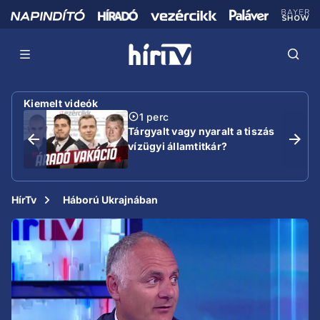
Kiemelt videók
1 perc
Tárgyalt vagy nyaralt a tiszás
vízügyi államtitkár?
HírTv
Háború Ukrajnában