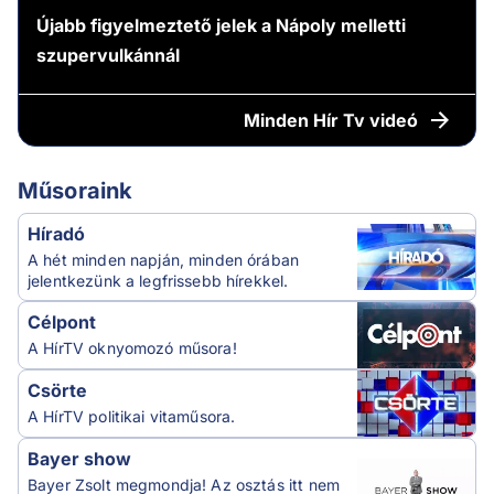
Újabb figyelmeztető jelek a Nápoly melletti
szupervulkánnál
Minden
Hír Tv videó
Műsoraink
Híradó
A hét minden napján, minden órában
jelentkezünk a legfrissebb hírekkel.
Célpont
A HírTV oknyomozó műsora!
Csörte
A HírTV politikai vitaműsora.
Bayer show
Bayer Zsolt megmondja! Az osztás itt nem