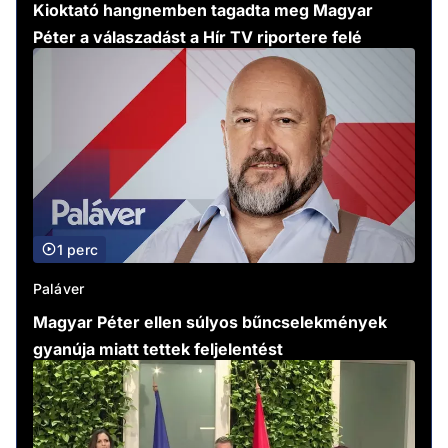
Kioktató hangnemben tagadta meg Magyar
Péter a válaszadást a Hír TV riportere felé
1 perc
Paláver
Magyar Péter ellen súlyos bűncselekmények
gyanúja miatt tettek feljelentést