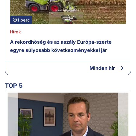
1 perc
Hírek
A rekordhőség és az aszály Európa-szerte
egyre súlyosabb következményekkel jár
Minden hír
TOP 5
v