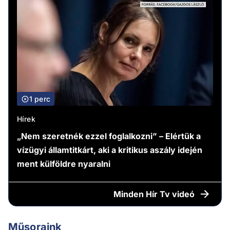
1 perc
Hírek
„Nem szeretnék ezzel foglalkozni” – Elértük a
vízügyi államtitkárt, aki a kritikus aszály idején
ment külföldre nyaralni
Minden
Hír Tv videó
Műsoraink