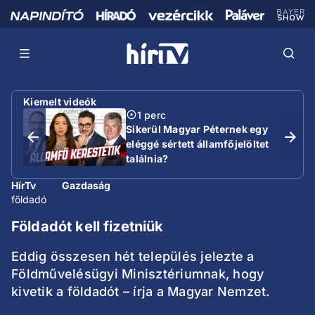
Kiemelt videók
1 perc
Sikerül Magyar Péternek egy
eléggé sértett államfőjelöltet
találnia?
HírTv
Gazdaság
földadó
Földadót kell fizetniük
Eddig összesen hét település jelezte a
Földművelésügyi Minisztériumnak, hogy
kivetik a földadót – írja a Magyar Nemzet.