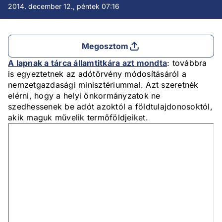
2014. december 12., péntek 07:16
Megosztom
A lapnak a tárca államtitkára azt mondta
: továbbra
is egyeztetnek az adótörvény módosításáról a
nemzetgazdasági minisztériummal. Azt szeretnék
elérni, hogy a helyi önkormányzatok ne
szedhessenek be adót azoktól a földtulajdonosoktól,
akik maguk művelik termőföldjeiket.