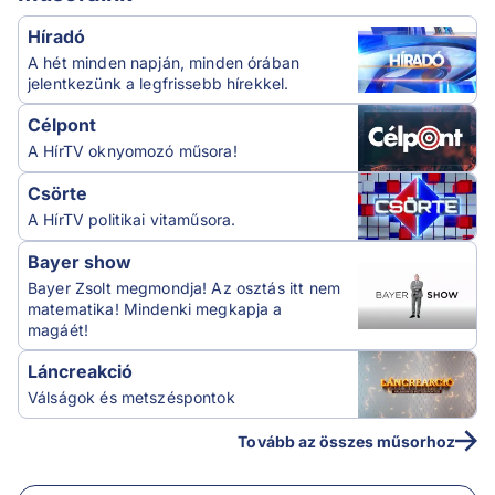
Híradó
A hét minden napján, minden órában
jelentkezünk a legfrissebb hírekkel.
Célpont
A HírTV oknyomozó műsora!
Csörte
A HírTV politikai vitaműsora.
Bayer show
Bayer Zsolt megmondja! Az osztás itt nem
matematika! Mindenki megkapja a
magáét!
Láncreakció
Válságok és metszéspontok
Tovább az összes műsorhoz