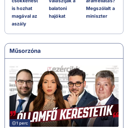
csökkenést
választják a
áramellátás?
is hozhat
balatoni
Megszólalt a
magával az
hajókat
miniszter
aszály
Műsorzóna
1 perc