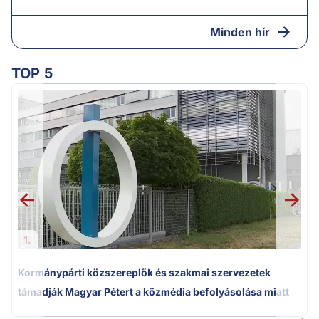
Minden hír
TOP 5
1.
Kormánypárti közszereplők és szakmai szervezetek
támadják Magyar Pétert a közmédia befolyásolása miatt