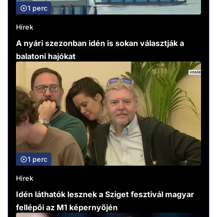
1 perc
Hírek
A nyári szezonban idén is sokan választják a
balatoni hajókat
1 perc
Hírek
Idén láthatók lesznek a Sziget fesztivál magyar
fellépői az M1 képernyőjén