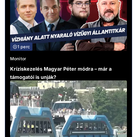
1 perc
Monitor
Kríziskezelés Magyar Péter módra – már a
támogatói is unják?