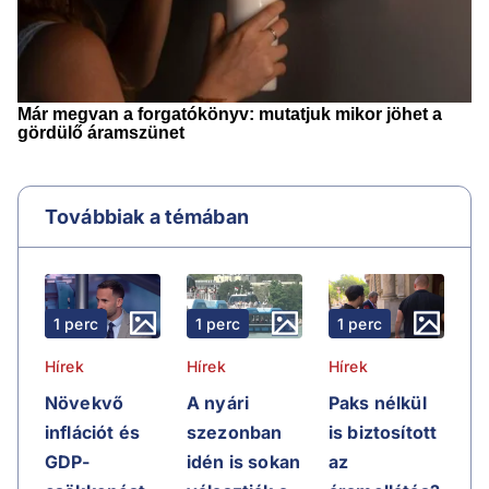
Továbbiak a témában
1 perc
1 perc
1 perc
Hírek
Hírek
Hírek
Növekvő
A nyári
Paks nélkül
inflációt és
szezonban
is biztosított
GDP-
idén is sokan
az