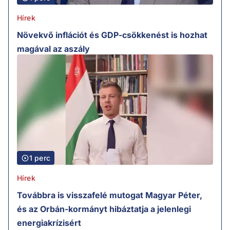
Hírek
Növekvő inflációt és GDP-csökkenést is hozhat
magával az aszály
1 perc
Hírek
Továbbra is visszafelé mutogat Magyar Péter,
és az Orbán-kormányt hibáztatja a jelenlegi
energiakrízisért