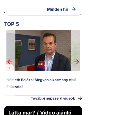
Minden hír
TOP 5
2.
Halálos fenyegeté
Elizabeth oldalait
1.
Németh Balázs: Megvan a kormány első
áldozata!
További népszerű videók
Látta már? / Video ajánló