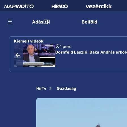
Adás
Belföld
Kiemelt videók
1 perc
Dornfeld László: Baka András erköl
HírTv
Gazdaság