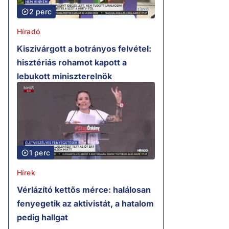
2 perc
Híradó
Kiszivárgott a botrányos felvétel:
hisztériás rohamot kapott a
lebukott miniszterelnök
1 perc
Hírek
Vérlázító kettős mérce: halálosan
fenyegetik az aktivistát, a hatalom
pedig hallgat