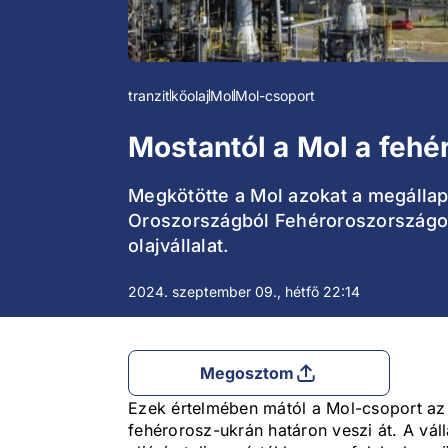
tranzit
kőolaj
Mol
Mol-csoport
Mostantól a Mol a fehér
Megkötötte a Mol azokat a megállapo
Oroszországból Fehéroroszországon
olajvállalat.
2024. szeptember 09., hétfő 22:14
Megosztom
Ezek értelmében mától a Mol-csoport az 
fehérorosz-ukrán határon veszi át. A váll