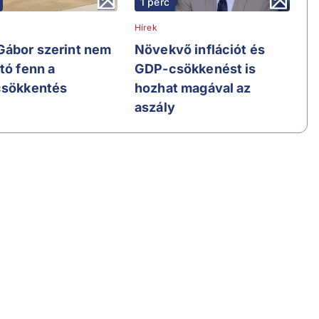
1 perc
Hírek
Gábor szerint nem
Növekvő inflációt és
tó fenn a
GDP-csökkenést is
csökkentés
hozhat magával az
aszály