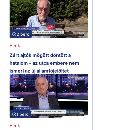
2 perc
Hírek
Zárt ajtók mögött döntött a
hatalom – az utca embere nem
ismeri az új államfőjelöltet
1 perc
Hírek