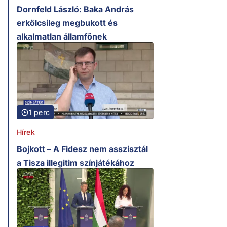
Dornfeld László: Baka András
erkölcsileg megbukott és
alkalmatlan államfőnek
1 perc
Hírek
Bojkott – A Fidesz nem asszisztál
a Tisza illegitim színjátékához