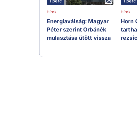
1 perc
1 perc
Hírek
Hírek
Energiaválság: Magyar
Horn 
Péter szerint Orbánék
tartha
mulasztása ütött vissza
rezsi