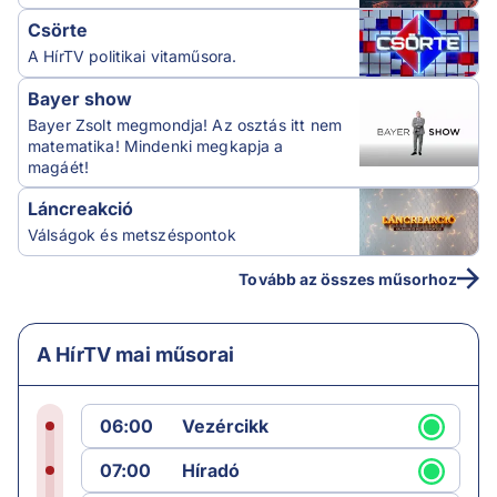
Csörte
A HírTV politikai vitaműsora.
Bayer show
Bayer Zsolt megmondja! Az osztás itt nem
matematika! Mindenki megkapja a
magáét!
Láncreakció
Válságok és metszéspontok
Tovább az összes műsorhoz
A HírTV mai műsorai
06:00
Vezércikk
07:00
Híradó