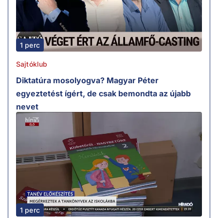
1 perc
Sajtóklub
Diktatúra mosolyogva? Magyar Péter
egyeztetést ígért, de csak bemondta az újabb
nevet
1 perc