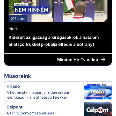
1 perc
Hírek
Kiderült az igazság a kirúgásokról: a hatalom
átlátszó trükkel próbálja elfedni a botrányt
Minden
Hír Tv videó
Műsoraink
Híradó
A hét minden napján, minden órában
jelentkezünk a legfrissebb hírekkel.
Célpont
A HírTV oknyomozó műsora!