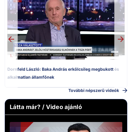
K
k
1.
Dornfeld László: Baka András erkölcsileg megbukott és
alkalmatlan államfőnek
További népszerű videók
Látta már? / Video ajánló