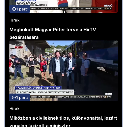
1 perc
Hírek
Megbukott Magyar Péter terve a HírTV
bezáratására
1 perc
Hírek
Miközben a civileknek tilos, különvonattal, lezárt
vonalon luxizott a miniszter