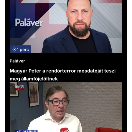
1 perc
Paláver
Magyar Péter a rendőrterror mosdatóját teszi
meg államfőjelöltnek