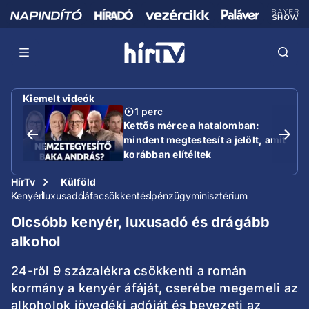
Kiemelt videók
1 perc
Kettős mérce a hatalomban:
mindent megtestesít a jelölt, amit
korábban elítéltek
HírTv
Külföld
Kenyér
luxusadó
áfacsökkentés
pénzügyminisztérium
Olcsóbb kenyér, luxusadó és drágább
alkohol
24-ről 9 százalékra csökkenti a román
kormány a kenyér áfáját, cserébe megemeli az
alkoholok jövedéki adóját és bevezeti az