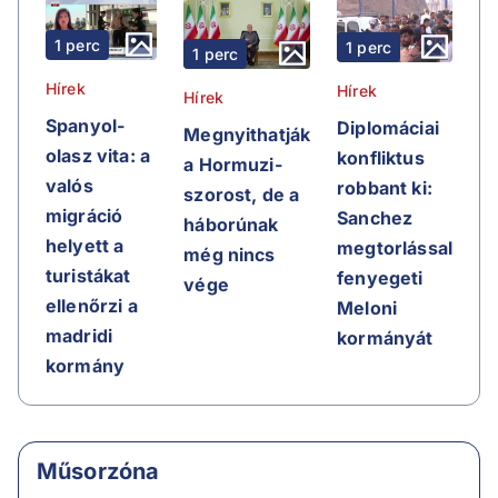
1 perc
1 perc
1 perc
Hírek
Hírek
Hírek
Spanyol-
Diplomáciai
Megnyithatják
olasz vita: a
konfliktus
a Hormuzi-
valós
robbant ki:
szorost, de a
migráció
Sanchez
háborúnak
helyett a
megtorlással
még nincs
turistákat
fenyegeti
vége
ellenőrzi a
Meloni
madridi
kormányát
kormány
Műsorzóna