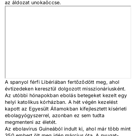
az áldozat unokaöccse.
A spanyol férfi Libériában fertőződött meg, ahol
évtizedeken keresztül dolgozott misszionáriusként.
Az utóbbi hónapokban ebolás betegeket kezelt egy
helyi katolikus kórházban. A hét végén kezelést
kapott az Egyesült Államokban kifejlesztett kísérleti
ebolagyógyszerrel, azonban ez sem tudta
megmenteni az életét.
Az ebolavírus Guineából indult ki, ahol már több mint
350 embert ölt meg idén március óta. A nyugat-