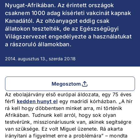
Nyugat-Afrikában. Az érintett országok
csaknem 1000 adag kísérleti vakcinát kapnak
Kanadától. Az oltóanyagot eddig csak
állatokon tesztelték, de az Egészségügyi
Világszervezet engedélyezte a használatukat
a rászoruló államokban.
2014. augusztus 13., szerda 20:18
Megosztom
Az ebolajárvány első európai áldozata, egy 75 éves
férfi
kedden hunyt el
egy madridi kórházban. „A hír
rá kell hogy döbbentsen minket arra, mi történik
Afrikában. Tudnunk kell arról, hogy sok olyan
testvérünk, misszionáriusunk van, akinek segítségre
van szüksége. Ez volt Miguel üzenete. Rá akarta
irányítani a figyelmet erre a problémára” – mondta