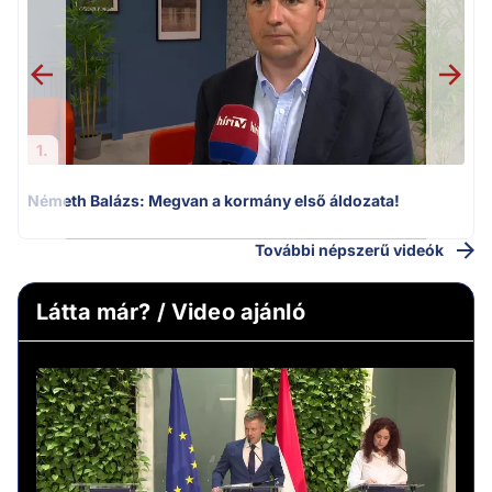
v
1.
Németh Balázs: Megvan a kormány első áldozata!
További népszerű videók
Látta már? / Video ajánló