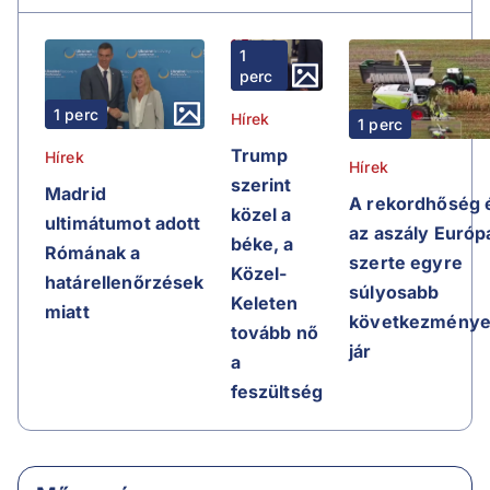
1
perc
1 perc
Hírek
1 perc
Trump
Hírek
Hírek
szerint
Madrid
A rekordhőség 
közel a
ultimátumot adott
az aszály Európ
béke, a
Rómának a
szerte egyre
Közel-
határellenőrzések
súlyosabb
Keleten
miatt
következménye
tovább nő
jár
a
feszültség