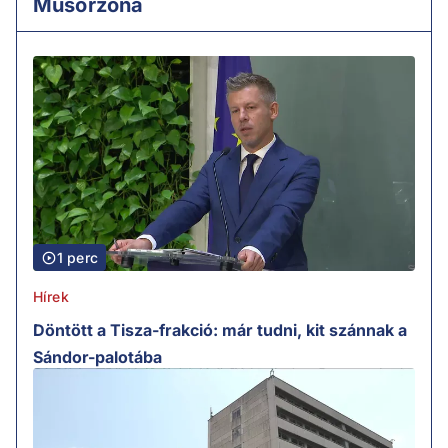
Műsorzóna
1 perc
Hírek
Döntött a Tisza-frakció: már tudni, kit szánnak a
Sándor-palotába