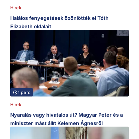
Hírek
Halálos fenyegetések özönlötték el Tóth
Elizabeth oldalait
1 perc
Hírek
Nyaralás vagy hivatalos út? Magyar Péter és a
miniszter mást állít Kelemen Ágnesről