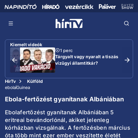
Kiemelt videók
1 perc
Tárgyalt vagy nyaralt a tiszás
vízügyi államtitkár?
HírTv
Külföld
ebola
Guinea
Ebola-fertőzést gyanítanak Albániában
Ebolafertőzést gyanítanak Albániában 5
eritreai bevándorlónál, akiket jelenleg
kórházban vizsgálnak. A fertőzésben március
óta több mint ezer ember veszítette életét