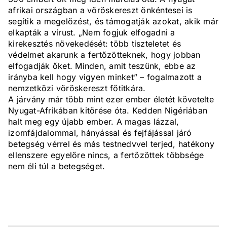
afrikai országban a vöröskereszt önkéntesei is
segítik a megelőzést, és támogatják azokat, akik már
elkapták a vírust. „Nem fogjuk elfogadni a
kirekesztés növekedését: több tiszteletet és
védelmet akarunk a fertőzötteknek, hogy jobban
elfogadják őket. Minden, amit teszünk, ebbe az
irányba kell hogy vigyen minket” – fogalmazott a
nemzetközi vöröskereszt főtitkára.
A járvány már több mint ezer ember életét követelte
Nyugat-Afrikában kitörése óta. Kedden Nigériában
halt meg egy újabb ember. A magas lázzal,
izomfájdalommal, hányással és fejfájással járó
betegség vérrel és más testnedvvel terjed, hatékony
ellenszere egyelőre nincs, a fertőzöttek többsége
nem éli túl a betegséget.