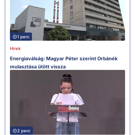
1 perc
Hírek
Energiaválság: Magyar Péter szerint Orbánék
mulasztása ütött vissza
2 perc