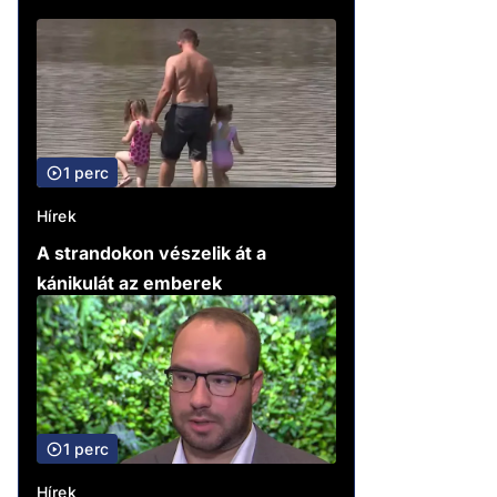
1 perc
Hírek
A strandokon vészelik át a
kánikulát az emberek
1 perc
Hírek