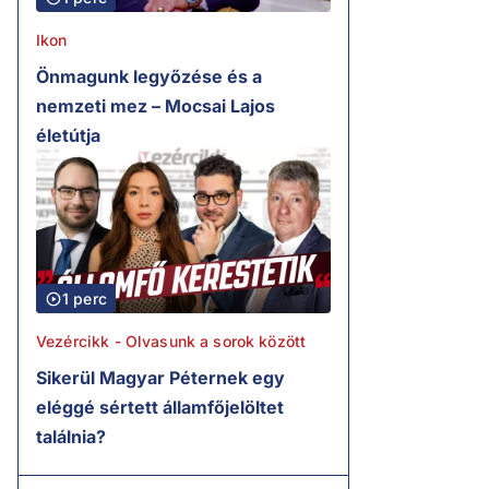
Ikon
Önmagunk legyőzése és a
nemzeti mez – Mocsai Lajos
életútja
1 perc
Vezércikk - Olvasunk a sorok között
Sikerül Magyar Péternek egy
eléggé sértett államfőjelöltet
találnia?