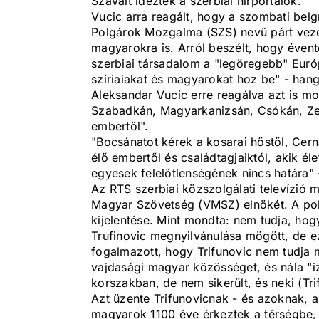
Szavait idézték a szerbiai hírportálok.
Vucic arra reagált, hogy a szombati belg
Polgárok Mozgalma (SZS) nevű párt vezető
magyarokra is. Arról beszélt, hogy éven
szerbiai társadalom a "legöregebb" Európ
szíriaiakat és magyarokat hoz be" - hang
Aleksandar Vucic erre reagálva azt is 
Szabadkán, Magyarkanizsán, Csókán, Ze
embertől".
"Bocsánatot kérek a kosarai hőstől, Cer
élő embertől és családtagjaiktól, akik él
egyesek felelőtlenségének nincs határa" -
Az RTS szerbiai közszolgálati televízió m
Magyar Szövetség (VMSZ) elnökét. A pol
kijelentése. Mint mondta: nem tudja, hog
Trufinovic megnyilvánulása mögött, de e
fogalmazott, hogy Trifunovic nem tudja
vajdasági magyar közösséget, és nála "i
korszakban, de nem sikerült, és neki (Tri
Azt üzente Trifunovicnak - és azoknak, ak
magyarok 1100 éve érkeztek a térségbe,