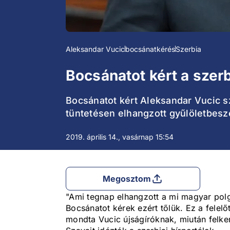
Aleksandar Vucic
bocsánatkérés
Szerbia
Bocsánatot kért a szer
Bocsánatot kért Aleksandar Vucic s
tüntetésen elhangzott gyűlöletbesz
2019. április 14., vasárnap 15:54
Megosztom
"Ami tegnap elhangzott a mi magyar polg
Bocsánatot kérek ezért tőlük. Ez a felel
mondta Vucic újságíróknak, miután felker