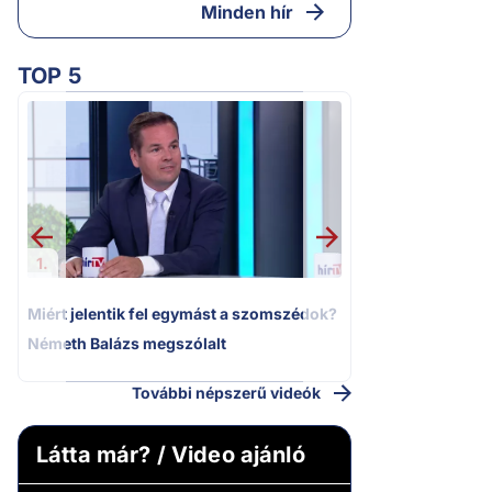
Minden hír
TOP 5
2.
Moszkvai gyomros
sajtó nyíltan kin
politizálást
1.
Miért jelentik fel egymást a szomszédok?
Németh Balázs megszólalt
További népszerű videók
Látta már? / Video ajánló