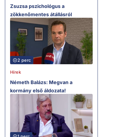
Zsuzsa pszichológus a
zökkenőmentes átállásról
2 perc
Hírek
Németh Balázs: Megvan a
kormány első áldozata!
1 perc