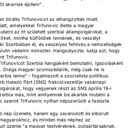
 akarnak építeni" .
n bírálta Trifunovicot az elhangzottak miatt.
tt, amelyekkel Trifunovic illette a magyar
atni az itt született szerbiai állampolgárokat, a
 őket, mintha külföldiek lennének, és veszélyt
ki Szerbiában él, és veszélyes felhívás a nemzetiségek
Vulin védelmi miniszter. Hangsúlyozta: tudja azt, hogy
t Trifunovic.
rifunovicot Szerbia hangjaként bemutatni, igazolásként
... Drága magyar szomszédaink, még csak ne is
rbia lenne" - fogalmazott a szocialista politikus.
rb Haladó Párt (SNS) frakcióvezetője vasárnapi
 polgárokat, hogy vegyenek részt az SNS április 19-i
erbia más, mint amilyennek be akarták mutatni a
 szerint Trifunovic nyíltan népszerűsíti a fasiszta
b nép üzenete, hanem egy zavarodott és elborult
a magyarokhoz, és minden más néphez az
zt üzente "a magyar testvéreknek, polgártársaknak,