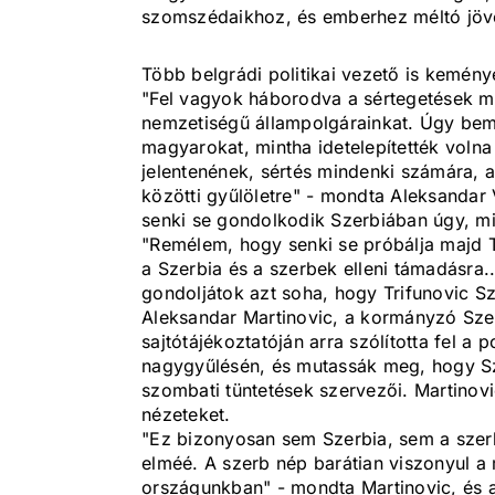
szomszédaikhoz, és emberhez méltó jövőt
Több belgrádi politikai vezető is keménye
"Fel vagyok háborodva a sértegetések mia
nemzetiségű állampolgárainkat. Úgy bemut
magyarokat, mintha idetelepítették volna
jelentenének, sértés mindenki számára, a
közötti gyűlöletre" - mondta Aleksandar 
senki se gondolkodik Szerbiában úgy, min
"Remélem, hogy senki se próbálja majd T
a Szerbia és a szerbek elleni támadásra
gondoljátok azt soha, hogy Trifunovic Sze
Aleksandar Martinovic, a kormányzó Sze
sajtótájékoztatóján arra szólította fel a
nagygyűlésén, és mutassák meg, hogy Sz
szombati tüntetések szervezői. Martinovic
nézeteket.
"Ez bizonyosan sem Szerbia, sem a szer
elméé. A szerb nép barátian viszonyul 
országunkban" - mondta Martinovic, és a