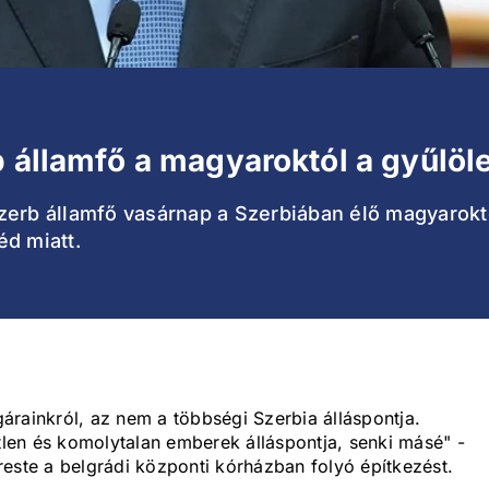
b államfő a magyaroktól a gyűlöl
zerb államfő vasárnap a Szerbiában élő magyaroktó
éd miatt.
árainkról, az nem a többségi Szerbia álláspontja.
őtlen és komolytalan emberek álláspontja, senki másé" -
este a belgrádi központi kórházban folyó építkezést.