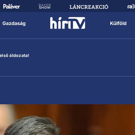
Gazdaság
Külföld
lső áldozata!