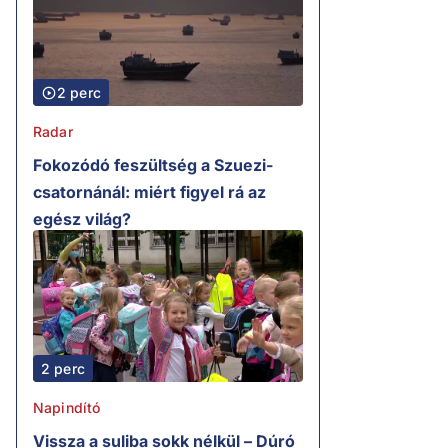
2 perc
Radar
Fokozódó feszültség a Szuezi-
csatornánál: miért figyel rá az
egész világ?
2 perc
Napindító
Vissza a suliba sokk nélkül – Dúró