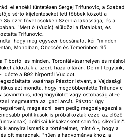
rádi ellenzéki tüntetésen Sergej Trifunovic, a Szabad
je sértő kijelentéseket tett többek között a
te 35 ezer fővel csökken Szerbia lakossága, és a
ában. "Mert ő (Vucic) elüldözi a fiatalokat, és
oztatta Trifunovic.
mondta, hogy még egyszer bocsánatot kér "minden
ntán, Moholban, Óbecsén és Temerinben élő
na Tibortól és minden, Torontálvásárhelyen és máshol
etüket áldozták a szerb haza oltárán. De mit tegyünk,
 idézte a B92 hírportál Vucicot.
egszólaltatta vasárnap Pásztor Istvánt, a Vajdasági
itikus azt mondta, hogy megdöbbentette Trifunovic
y sovinizmus, idegengyűlölet vagy ostobaság áll-e
zzel megmutatta az igazi arcát. Pásztor úgy
 megsérteni, megalázni, sem pedig megbélyegezni a
zmosabb politikusok is próbálkoztak ezzel az előző
funovicnak) politikai kiskakasként sem fog sikerülni".
ik annyira ismerik a történelmet, mint ő -, hogy a
 és ott maradnak, "hűen a hagyományaikhoz, a