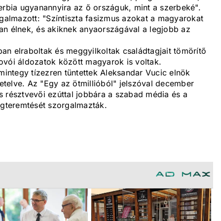
bia ugyanannyira az ő országuk, mint a szerbeké".
ogalmazott: "Színtiszta fasizmus azokat a magyarokat
an élnek, és akiknek anyaországával a legjobb az
óban elraboltak és meggyilkoltak családtagjait tömörítő
ovói áldozatok között magyarok is voltak.
ntegy tízezren tüntettek Aleksandar Vucic elnök
vetelve. Az "Egy az ötmillióból" jelszóval december
zás résztvevői ezúttal jobbára a szabad média és a
megteremtését szorgalmazták.