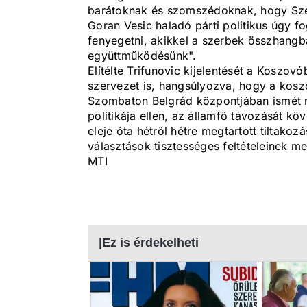
barátoknak és szomszédoknak, hogy Szer
Goran Vesic haladó párti politikus úgy f
fenyegetni, akikkel a szerbek összhangb
együttműködésünk".
Elítélte Trifunovic kijelentését a Koszov
szervezet is, hangsúlyozva, hogy a kosz
Szombaton Belgrád központjában ismét mi
politikája ellen, az államfő távozását kö
eleje óta hétről hétre megtartott tiltako
választások tisztességes feltételeinek 
MTI