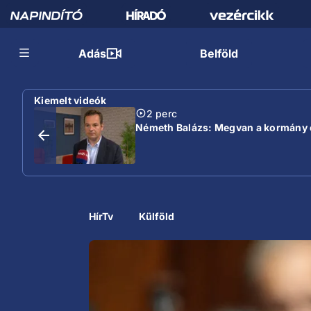
Adás
Belföld
Kiemelt videók
2 perc
Németh Balázs: Megvan a kormány e
HírTv
Külföld