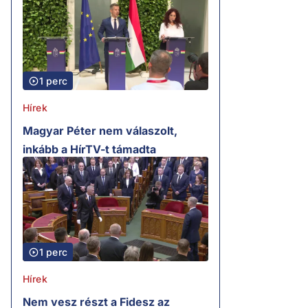
1 perc
Hírek
Magyar Péter nem válaszolt,
inkább a HírTV-t támadta
1 perc
Hírek
Nem vesz részt a Fidesz az