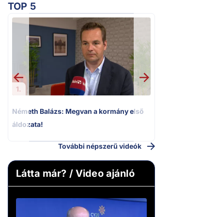
TOP 5
2.
Kioktató hangne
Magyar Péter a vá
riportere felé
1.
Németh Balázs: Megvan a kormány első
áldozata!
További népszerű videók
Látta már? / Video ajánló