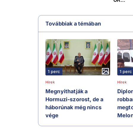
Továbbiak a témában
1 perc
1 perc
Hírek
Hírek
Megnyithatják a
Diplo
Hormuzi-szorost, de a
robba
háborúnak még nincs
megto
vége
Melon