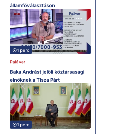
államfőválasztáson
1 perc
Paláver
Baka Andrást jelöli köztársasági
elnöknek a Tisza Párt
1 perc