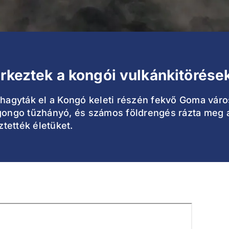
érkeztek a kongói vulkánkitörése
 hagyták el a Kongó keleti részén fekvő Goma váro
agongo tűzhányó, és számos földrengés rázta meg a
tették életüket.