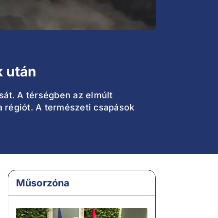
k után
sát. A térségben az elmúlt
 régiót. A természeti csapások
Műsorzóna