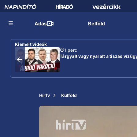
Adás
Belföld
Kiemelt videók
1 perc
Tárgyalt vagy nyaralt a tiszás vízügy
HírTv
Külföld