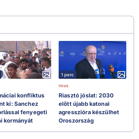
1 perc
Hírek
máciai konfliktus
Riasztó jóslat: 2030
nt ki: Sanchez
előtt újabb katonai
rlással fenyegeti
agresszióra készülhet
i kormányát
Oroszország