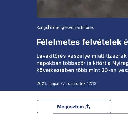
Kongó
földrengés
vulkánkitörés
Félelmetes felvételek 
Lávakitörés veszélye miatt tízezrek
napokban többször is kitört a Nyir
következtében több mint 30-an vesz
2021. május 27., csütörtök 12:13
Megosztom