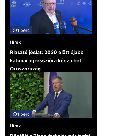
1 perc
Hírek
Riasztó jóslat: 2030 előtt újabb
katonai agresszióra készülhet
Oroszország
1 perc
Hírek