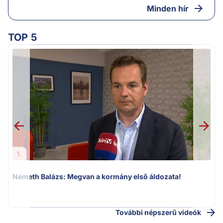
Minden hír
TOP 5
1.
Németh Balázs: Megvan a kormány első áldozata!
v
További népszerű videók