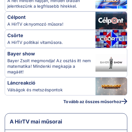
A hét minden napján, minden órában
jelentkezünk a legfrissebb hírekkel.
Célpont
A HírTV oknyomozó műsora!
Csörte
A HírTV politikai vitaműsora.
Bayer show
Bayer Zsolt megmondja! Az osztás itt nem
matematika! Mindenki megkapja a
magáét!
Láncreakció
Válságok és metszéspontok
Tovább az összes műsorhoz
A HírTV mai műsorai