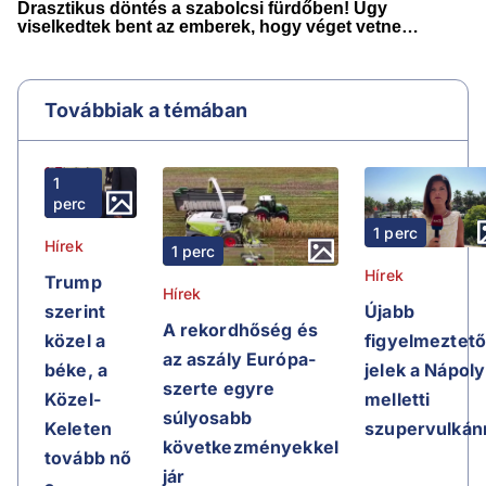
Továbbiak a témában
1
perc
1 perc
Hírek
1 perc
Hírek
Trump
Hírek
Újabb
szerint
A rekordhőség és
figyelmeztet
közel a
az aszály Európa-
jelek a Nápoly
béke, a
szerte egyre
melletti
Közel-
súlyosabb
szupervulkán
Keleten
következményekkel
tovább nő
jár