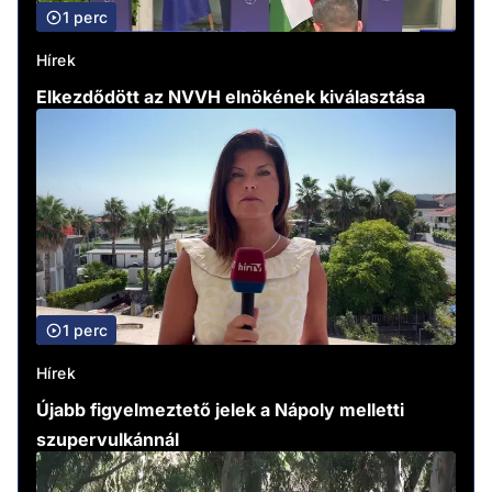
1 perc
Hírek
Elkezdődött az NVVH elnökének kiválasztása
1 perc
Hírek
Újabb figyelmeztető jelek a Nápoly melletti
szupervulkánnál