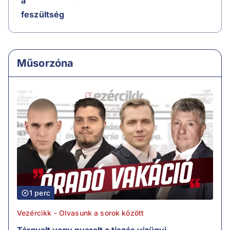
a
feszültség
Műsorzóna
1 perc
Vezércikk - Olvasunk a sorok között