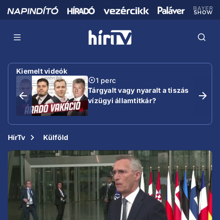
Kiemelt videók
1 perc
Tárgyalt vagy nyaralt a tiszás
vízügyi államtitkár?
HírTv
Külföld