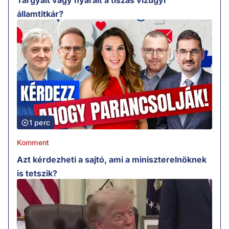
Tárgyalt vagy nyaralt a tiszás vízügyi
államtitkár?
1 perc
Komment
Azt kérdezheti a sajtó, ami a miniszterelnöknek
is tetszik?