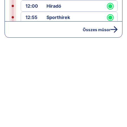
12:00
Híradó
12:55
Sporthírek
13:00
Hírek
Összes műsor
13:05
Riasztás
14:00
Hírek
14:05
Vezércikk
15:00
Híradó
15:30
Paláver
16:55
Hírek
17:00
Hírek
18:00
Híradó