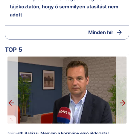
tájékoztatón, hogy ő semmilyen utasítást nem
adott
Minden hír
TOP 5
1.
Németh Balázs: Megvan a kormány első áldozata!