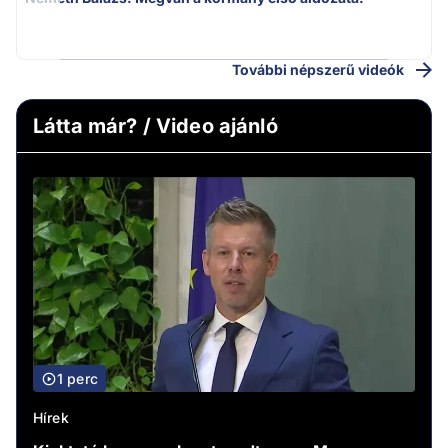
v
További népszerű videók
Látta már? / Video ajánló
1 perc
Hírek