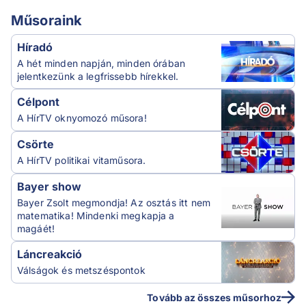
Műsoraink
Híradó
A hét minden napján, minden órában
jelentkezünk a legfrissebb hírekkel.
Célpont
A HírTV oknyomozó műsora!
Csörte
A HírTV politikai vitaműsora.
Bayer show
Bayer Zsolt megmondja! Az osztás itt nem
matematika! Mindenki megkapja a
magáét!
Láncreakció
Válságok és metszéspontok
Tovább az összes műsorhoz