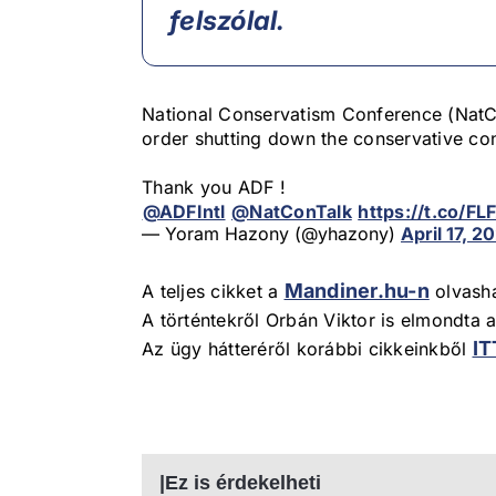
felszólal.
National Conservatism Conference (NatCo
order shutting down the conservative co
Thank you ADF !
@ADFIntl
⁩
@NatConTalk
⁩
https://t.co/F
— Yoram Hazony (@yhazony)
April 17, 2
Mandiner.hu-n
A teljes cikket a
olvasha
A történtekről Orbán Viktor is elmondta
IT
Az ügy hátteréről korábbi cikkeinkből