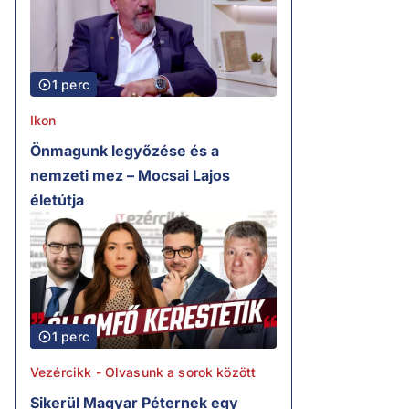
1 perc
Ikon
Önmagunk legyőzése és a
nemzeti mez – Mocsai Lajos
életútja
1 perc
Vezércikk - Olvasunk a sorok között
Sikerül Magyar Péternek egy