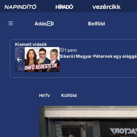
Adás
Belföld
Kiemelt videók
1 perc
Sikerül Magyar Péternek egy eléggé s
HírTv
Külföld