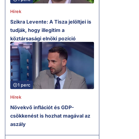
Hírek
Szikra Levente: A Tisza jelöltjei is
tudják, hogy illegitim a
köztársasági elnöki pozíció
1 perc
Hírek
Növekvő inflációt és GDP-
csökkenést is hozhat magával az
aszály