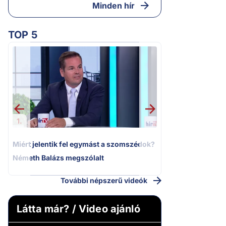
Minden hír
TOP 5
2.
Moszkvai gyomros
sajtó nyíltan kin
politizálást
1.
Miért jelentik fel egymást a szomszédok?
Németh Balázs megszólalt
További népszerű videók
Látta már? / Video ajánló