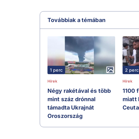
Továbbiak a témában
1 perc
2 perc
Hírek
Hírek
Négy rakétával és több
1100 
mint száz drónnal
miatt
támadta Ukrajnát
Ceuta
Oroszország