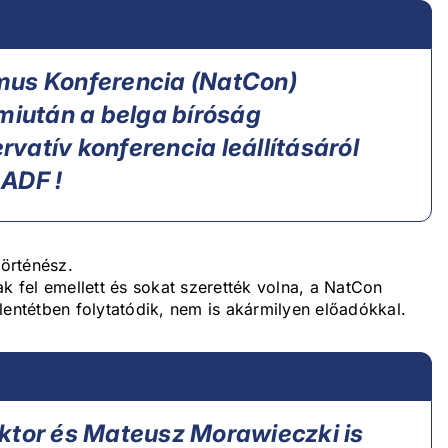
mus Konferencia (NatCon)
 miután a belga bíróság
vatív konferencia leállításáról
 ADF !
történész.
ak fel emellett és sokat szerették volna, a NatCon
lentétben folytatódik, nem is akármilyen előadókkal.
ktor és Mateusz Morawieczki is