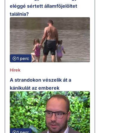
eléggé sértett államfőjelöltet
találnia?
1 perc
Hírek
A strandokon vészelik át a
kánikulát az emberek
1 perc