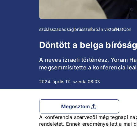
szólásszabadság
brüsszel
orbán viktor
NatCon
Döntött a belga bírósá
A neves izraeli történész, Yoram Ha
megsemmisítette a konferencia leáll
2024. április 17., szerda 08:03
Megosztom
A konferencia szervezői még tegnapi na
rendeletét. Ennek eredménye lett a mai d