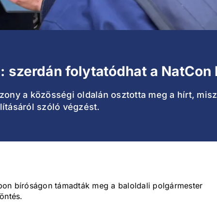
g: szerdán folytatódhat a NatCon
zony a közösségi oldalán osztotta meg a hírt, misze
ításáról szóló végzést.
pon bíróságon támadták meg a baloldali polgármester
öntés.