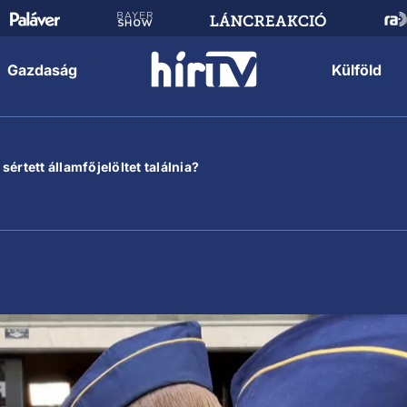
Gazdaság
Külföld
értett államfőjelöltet találnia?