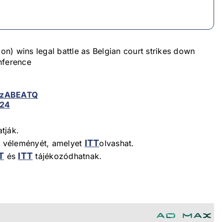
n) wins legal battle as Belgian court strikes down
nference
LFzABEATQ
024
tják.
ITT
 a véleményét, amelyet
olvashat.
T
ITT
és
tájékozódhatnak.