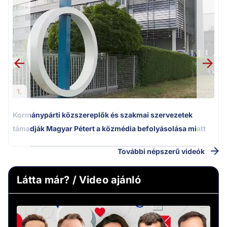
1.
Kormánypárti közszereplők és szakmai szervezetek
támadják Magyar Pétert a közmédia befolyásolása miatt
További népszerű videók
Látta már? / Video ajánló