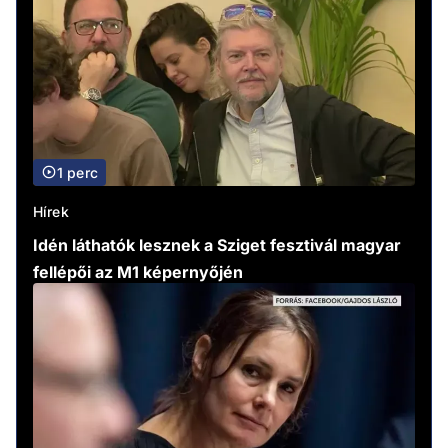
1 perc
Hírek
Idén láthatók lesznek a Sziget fesztivál magyar
fellépői az M1 képernyőjén