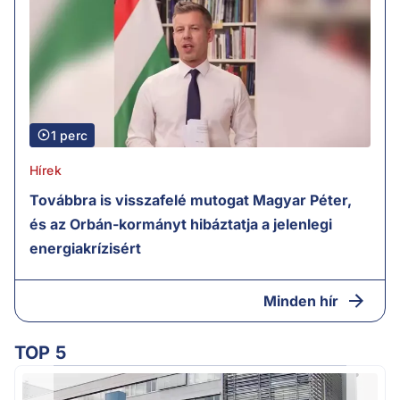
1 perc
Hírek
Továbbra is visszafelé mutogat Magyar Péter,
és az Orbán-kormányt hibáztatja a jelenlegi
energiakrízisért
Minden hír
TOP 5