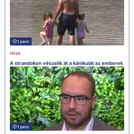
1 perc
Hírek
A strandokon vészelik át a kánikulát az emberek
1 perc