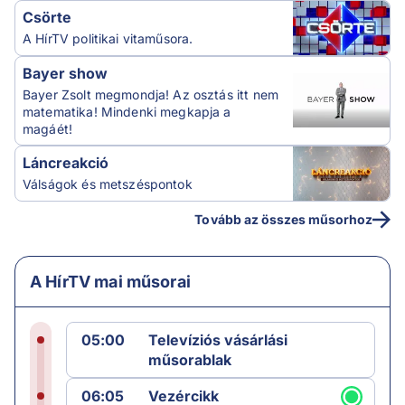
Csörte
A HírTV politikai vitaműsora.
Bayer show
Bayer Zsolt megmondja! Az osztás itt nem
matematika! Mindenki megkapja a
magáét!
Láncreakció
Válságok és metszéspontok
Tovább az összes műsorhoz
A HírTV mai műsorai
05:00
Televíziós vásárlási
műsorablak
06:05
Vezércikk