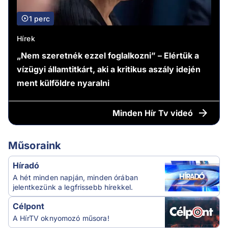
1 perc
Hírek
„Nem szeretnék ezzel foglalkozni” – Elértük a
vízügyi államtitkárt, aki a kritikus aszály idején
ment külföldre nyaralni
Minden
Hír Tv videó
Műsoraink
Híradó
A hét minden napján, minden órában
jelentkezünk a legfrissebb hírekkel.
Célpont
A HírTV oknyomozó műsora!