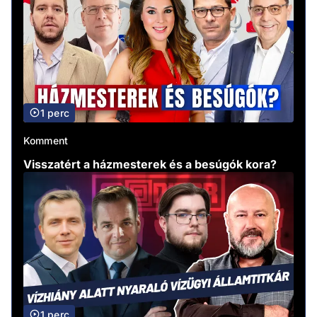
1 perc
Komment
Visszatért a házmesterek és a besúgók kora?
1 perc