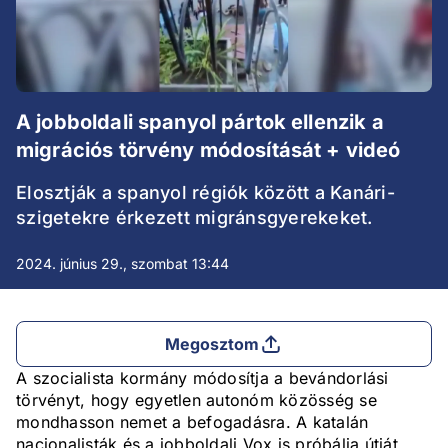
A jobboldali spanyol pártok ellenzik a
migrációs törvény módosítását + videó
Elosztják a spanyol régiók között a Kanári-
szigetekre érkezett migránsgyerekeket.
2024. június 29., szombat 13:44
Megosztom
A szocialista kormány módosítja a bevándorlási
törvényt, hogy egyetlen autonóm közösség se
mondhasson nemet a befogadásra. A katalán
nacionalisták és a jobboldali Vox is próbálja útját