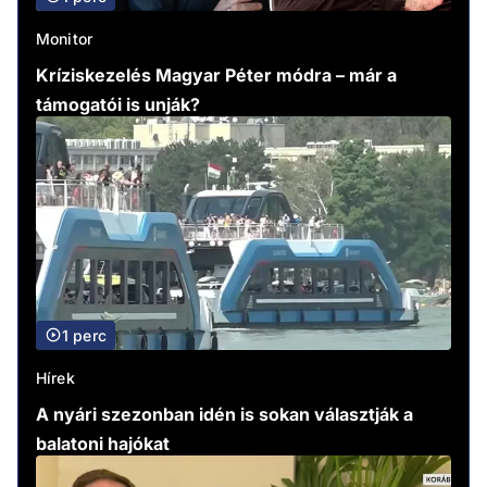
Monitor
Kríziskezelés Magyar Péter módra – már a
támogatói is unják?
1 perc
Hírek
A nyári szezonban idén is sokan választják a
balatoni hajókat