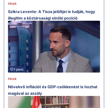
Hírek
Szikra Levente: A Tisza jelöltjei is tudják, hogy
illegitim a köztársasági elnöki pozíció
1 perc
Hírek
Növekvő inflációt és GDP-csökkenést is hozhat
magával az aszály