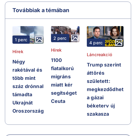
Továbbiak a témában
2 perc
1 perc
4 perc
Hírek
Hírek
Láncreakció
1100
Négy
Trump szerint
fiatalkorú
rakétával és
áttörés
migráns
több mint
született:
miatt kér
száz drónnal
megkezdődhet
segítséget
támadta
a gázai
Ceuta
Ukrajnát
béketerv új
Oroszország
szakasza