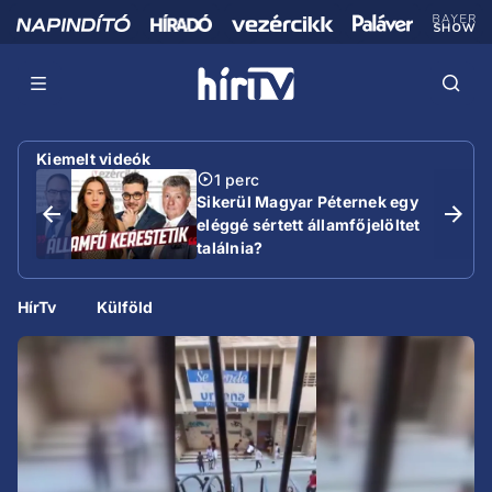
Kiemelt videók
1 perc
Sikerül Magyar Péternek egy
eléggé sértett államfőjelöltet
találnia?
HírTv
Külföld