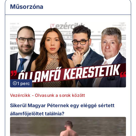
Műsorzóna
1 perc
Vezércikk - Olvasunk a sorok között
Sikerül Magyar Péternek egy eléggé sértett
államfőjelöltet találnia?