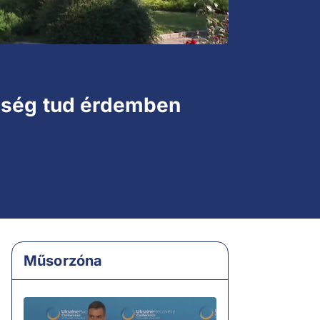
bbség tud érdemben
Műsorzóna