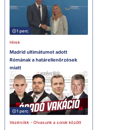
1 perc
Hírek
Madrid ultimátumot adott
Rómának a határellenőrzések
miatt
1 perc
Vezércikk - Olvasunk a sorok között