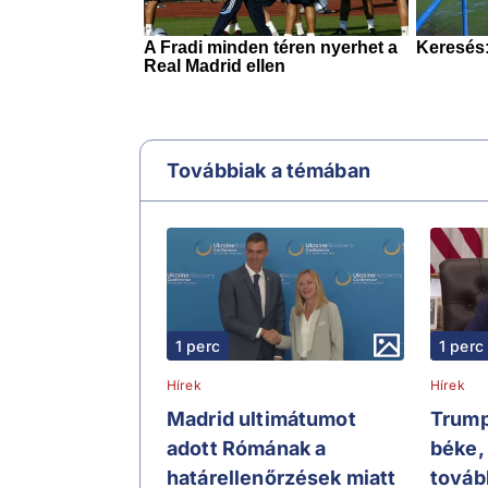
Továbbiak a témában
1 perc
1 perc
Hírek
Hírek
Madrid ultimátumot
Trump
adott Rómának a
béke,
határellenőrzések miatt
továb