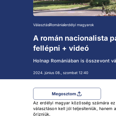
Választás
Románia
erdélyi magyarok
A román nacionalista 
fellépni + videó
Holnap Romániában is összevont vál
2024. június 08., szombat 12:40
Megosztom
Az erdélyi magyar közösség számára ez 
választáson kell jól teljesíteniük, hanem
őrizniük.