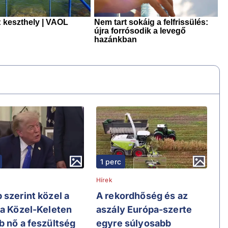
1 perc
Hírek
 szerint közel a
A rekordhőség és az
 a Közel-Keleten
aszály Európa-szerte
b nő a feszültség
egyre súlyosabb