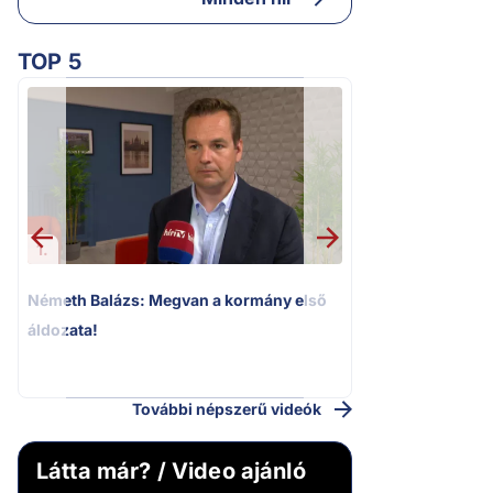
TOP 5
1.
2.
Németh Balázs: Megvan a kormány első
Kioktató hangne
áldozata!
Magyar Péter a vá
riportere felé
További népszerű videók
Látta már? / Video ajánló