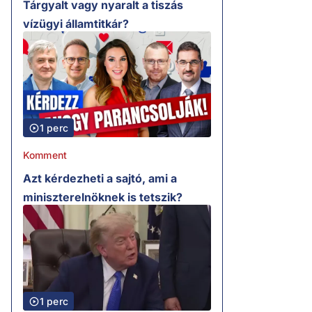
Tárgyalt vagy nyaralt a tiszás
vízügyi államtitkár?
1 perc
Komment
Azt kérdezheti a sajtó, ami a
miniszterelnöknek is tetszik?
1 perc