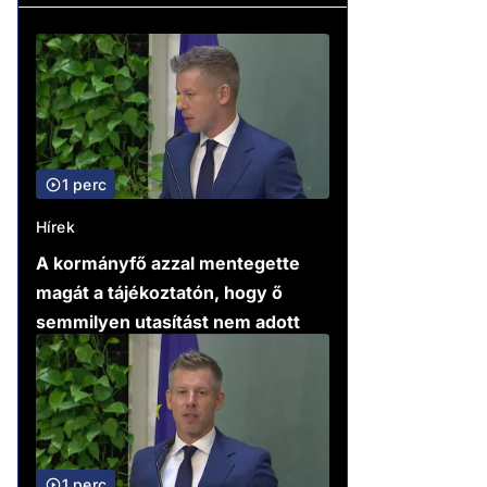
1 perc
Hírek
A kormányfő azzal mentegette
magát a tájékoztatón, hogy ő
semmilyen utasítást nem adott
1 perc