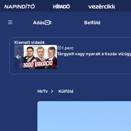
Adás
Belföld
Kiemelt videók
1 perc
Tárgyalt vagy nyaralt a tiszás vízügy
HírTv
Külföld