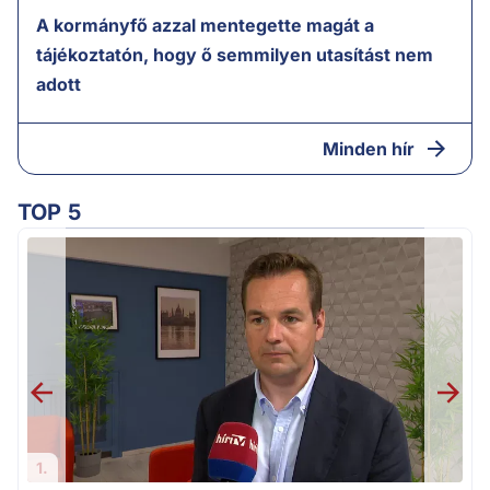
A kormányfő azzal mentegette magát a
tájékoztatón, hogy ő semmilyen utasítást nem
adott
Minden hír
TOP 5
F
1.