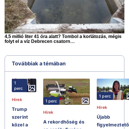
Továbbiak a témában
1
perc
1 perc
Hírek
1 perc
Hírek
Trump
Hírek
Újabb
szerint
A rekordhőség és
figyelmeztet
közel a