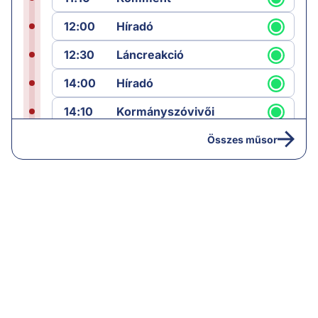
12:00
Híradó
12:30
Láncreakció
14:00
Híradó
14:10
Kormányszóvivői
sajtótájékoztató
Összes műsor
16:25
Paláver
19:00
Hírek
19:05
Komment
20:00
Híradó
21:05
Vezércikk
22:00
Híradó