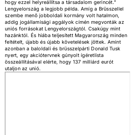
hogy ezzel helyreállítsa a társadalom gerincét."
Lengyelország a legjobb példa. Amíg a Brüsszellel
szembe menő jobboldali kormány volt hatalmon,
addig jogállamisági aggályok címén megvonták az
uniós forrásokat Lengyelországtól. Csakúgy mint
hazánktól. És hiába teljesített Magyarország minden
feltételt, újabb és újabb követelések jöttek. Amint
azonban a baloldali és brüsszelpárti Donald Tusk
nyert, egy akciótervnek gúnyolt ígéretlista
összeállításával elérte, hogy 137 milliárd eurót
utaljon az unió.