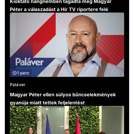
Kioktató hangnemben tagadta meg Magyar
Péter a válaszadást a Hír TV riportere felé
1 perc
Paláver
Magyar Péter ellen súlyos bűncselekmények
gyanúja miatt tettek feljelentést