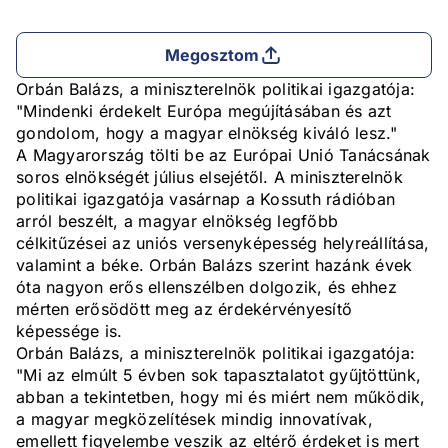
Megosztom
Orbán Balázs, a miniszterelnök politikai igazgatója:
"Mindenki érdekelt Európa megújításában és azt
gondolom, hogy a magyar elnökség kiváló lesz."
A Magyarország tölti be az Európai Unió Tanácsának
soros elnökségét július elsejétől. A miniszterelnök
politikai igazgatója vasárnap a Kossuth rádióban
arról beszélt, a magyar elnökség legfőbb
célkitűzései az uniós versenyképesség helyreállítása,
valamint a béke. Orbán Balázs szerint hazánk évek
óta nagyon erős ellenszélben dolgozik, és ehhez
mérten erősödött meg az érdekérvényesítő
képessége is.
Orbán Balázs, a miniszterelnök politikai igazgatója:
"Mi az elmúlt 5 évben sok tapasztalatot gyűjtöttünk,
abban a tekintetben, hogy mi és miért nem működik,
a magyar megközelítések mindig innovatívak,
emellett figyelembe veszik az eltérő érdeket is mert