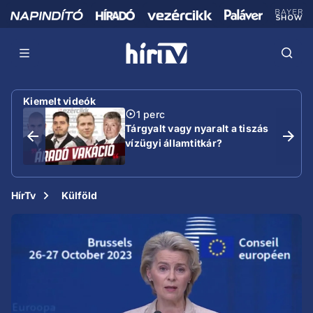
Kiemelt videók
1 perc
Tárgyalt vagy nyaralt a tiszás
vízügyi államtitkár?
HírTv
Külföld