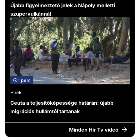
Újabb figyelmeztető jelek a Nápoly melletti
szupervulkánnál
1 perc
Hírek
Ceuta a teljesítőképessége határán: újabb
migrációs hullámtól tartanak
Minden
Hír Tv videó