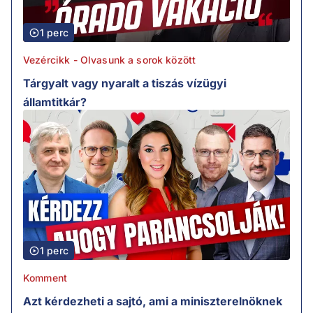
1 perc
Vezércikk - Olvasunk a sorok között
Tárgyalt vagy nyaralt a tiszás vízügyi
államtitkár?
1 perc
Komment
Azt kérdezheti a sajtó, ami a miniszterelnöknek