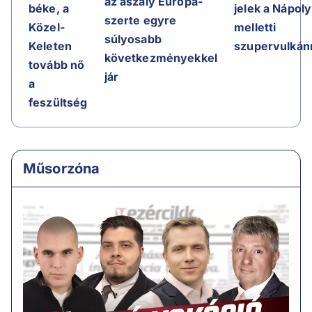
az aszály Európa-
jelek a Nápoly
béke, a
szerte egyre
melletti
Közel-
súlyosabb
szupervulkán
Keleten
következményekkel
tovább nő
jár
a
feszültség
Műsorzóna