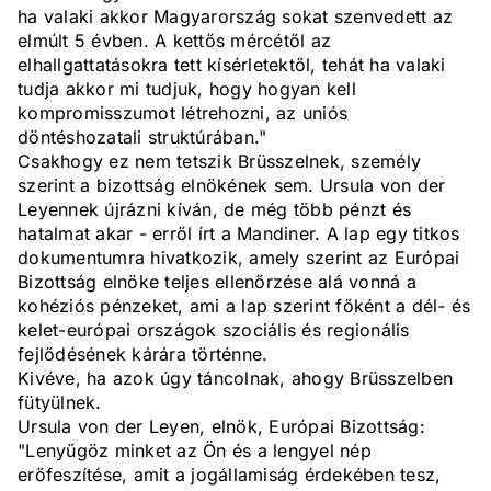
ha valaki akkor Magyarország sokat szenvedett az
elmúlt 5 évben. A kettős mércétől az
elhallgattatásokra tett kísérletektől, tehát ha valaki
tudja akkor mi tudjuk, hogy hogyan kell
kompromisszumot létrehozni, az uniós
döntéshozatali struktúrában."
Csakhogy ez nem tetszik Brüsszelnek, személy
szerint a bizottság elnökének sem. Ursula von der
Leyennek újrázni kíván, de még több pénzt és
hatalmat akar - erről írt a Mandiner. A lap egy titkos
dokumentumra hivatkozik, amely szerint az Európai
Bizottság elnöke teljes ellenőrzése alá vonná a
kohéziós pénzeket, ami a lap szerint főként a dél- és
kelet-európai országok szociális és regionális
fejlődésének kárára történne.
Kivéve, ha azok úgy táncolnak, ahogy Brüsszelben
fütyülnek.
Ursula von der Leyen, elnök, Európai Bizottság:
"Lenyűgöz minket az Ön és a lengyel nép
erőfeszítése, amit a jogállamiság érdekében tesz,