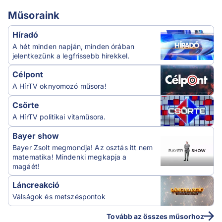
Műsoraink
Híradó
A hét minden napján, minden órában
jelentkezünk a legfrissebb hírekkel.
Célpont
A HírTV oknyomozó műsora!
Csörte
A HírTV politikai vitaműsora.
Bayer show
Bayer Zsolt megmondja! Az osztás itt nem
matematika! Mindenki megkapja a
magáét!
Láncreakció
Válságok és metszéspontok
Tovább az összes műsorhoz