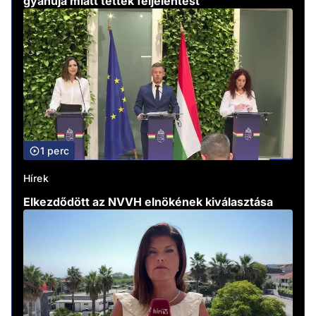
gyanúja miatt tettek feljelentést
1 perc
Hírek
Elkezdődött az NVVH elnökének kiválasztása