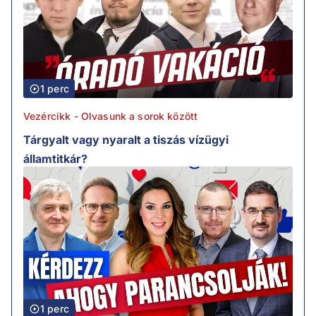
1 perc
Vezércikk - Olvasunk a sorok között
Tárgyalt vagy nyaralt a tiszás vízügyi
államtitkár?
1 perc