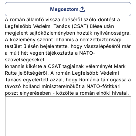
Megosztom
A román államfő visszalépéséről szóló döntést a
Legfelsőbb Védelmi Tanács (CSAT) ülése után
megjelent sajtóközleményben hozták nyilvánosságra.
A közlemény szerint Iohannis a nemzetbiztonsági
testület ülésén bejelentette, hogy visszalépéséről már
a múlt hét végén tájékoztatta a NATO-
szövetségeseket.
Iohannis kikérte a CSAT tagjainak véleményét Mark
Rutte jelöltségéről. A román Legfelsőbb Védelmi
Tanács egyetértett azzal, hogy Románia támogassa a
távozó holland miniszterelnököt a NATO-főtitkári
poszt elnyerésében - közölte a román elnöki hivatal.