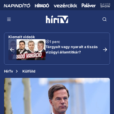
Kiemelt videók
1 perc
Tárgyalt vagy nyaralt a tiszás
vízügyi államtitkár?
HírTv
Külföld