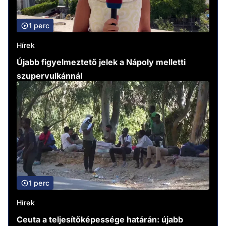
1 perc
Hírek
Újabb figyelmeztető jelek a Nápoly melletti
szupervulkánnál
1 perc
Hírek
Ceuta a teljesítőképessége határán: újabb