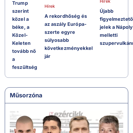
Hírek
Trump
Hírek
Újabb
szerint
A rekordhőség és
figyelmeztet
közel a
az aszály Európa-
jelek a Nápoly
béke, a
szerte egyre
melletti
Közel-
súlyosabb
szupervulkán
Keleten
következményekkel
tovább nő
jár
a
feszültség
Műsorzóna