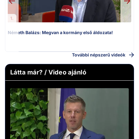
1.
Németh Balázs: Megvan a kormány első áldozata!
v
További népszerű videók
Látta már? / Video ajánló