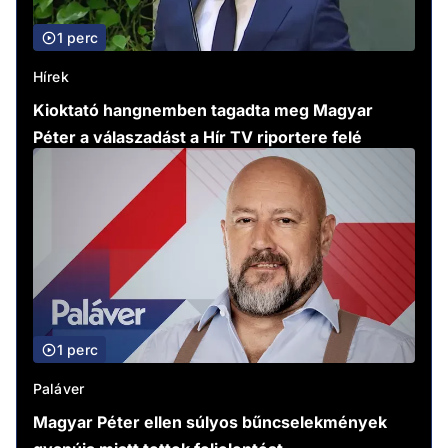
1 perc
Hírek
Kioktató hangnemben tagadta meg Magyar
Péter a válaszadást a Hír TV riportere felé
1 perc
Paláver
Magyar Péter ellen súlyos bűncselekmények