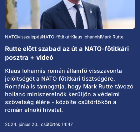
NATO
visszalépés
NATO-főtitkár
Klaus Iohannis
Mark Rutte
Rutte előtt szabad az út a NATO-főtitkári
posztra + videó
Klaus Iohannis román államfő visszavonta
jelöltségét a NATO főtitkári tisztségére,
Románia is támogatja, hogy Mark Rutte távozó
holland miniszerelnök kerüljön a védelmi
szövetség élére - közölte csütörtökön a
román elnöki hivatal.
2024. június 20., csütörtök 14:47