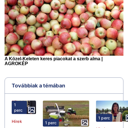
Továbbiak a témában
1
perc
1 perc
Hírek
1 perc