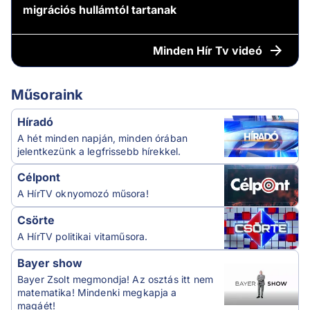
migrációs hullámtól tartanak
Minden
Hír Tv videó
Műsoraink
Híradó
A hét minden napján, minden órában
jelentkezünk a legfrissebb hírekkel.
Célpont
A HírTV oknyomozó műsora!
Csörte
A HírTV politikai vitaműsora.
Bayer show
Bayer Zsolt megmondja! Az osztás itt nem
matematika! Mindenki megkapja a
magáét!