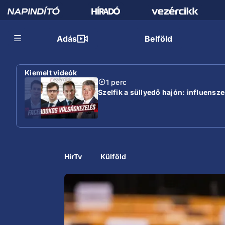
Adás
Belföld
Kiemelt videók
1 perc
Szelfik a süllyedő hajón: influensz
HírTv
Külföld