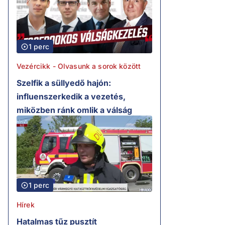
1 perc
Vezércikk - Olvasunk a sorok között
Szelfik a süllyedő hajón:
influenszerkedik a vezetés,
miközben ránk omlik a válság
1 perc
Hírek
Hatalmas tűz pusztít