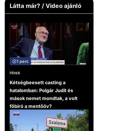
Látta már? / Video ajánló
1 perc
Hírek
Kétségbeesett casting a
hatalomban: Polgár Judit és
mások nemet mondtak, a volt
főbíró a mentőöv?