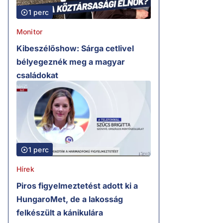
1 perc
Monitor
Kibeszélőshow: Sárga cetlivel
bélyegeznék meg a magyar
családokat
1 perc
Hírek
Piros figyelmeztetést adott ki a
HungaroMet, de a lakosság
felkészült a kánikulára