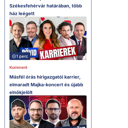
Székesfehérvár határában, több
ház leégett
1 perc
Komment
Másfél órás hírigazgatói karrier,
elmaradt Majka-koncert és újabb
elnökjelölt