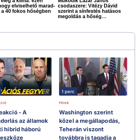
1 perc
ció
Hírek
eakció - A
Washington szerint
dorlás az államok
közel a megállapodás,
i hibrid háború
Teherán viszont
 eszköze
továbbra is tagadja a