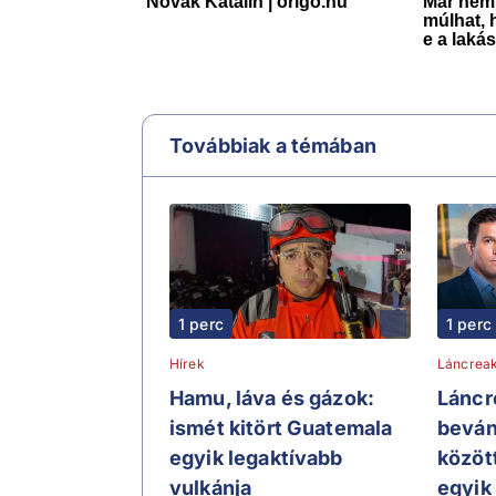
Továbbiak a témában
1 perc
1 perc
Hírek
Láncreak
Hamu, láva és gázok:
Láncr
ismét kitört Guatemala
beván
egyik legaktívabb
között
vulkánja
egyik