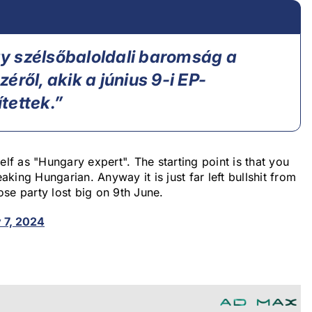
y szélsőbaloldali baromság a
éről, akik a június 9-i EP-
tettek.”
self as "Hungary expert". The starting point is that you
ing Hungarian. Anyway it is just far left bullshit from
se party lost big on 9th June.
y 7, 2024