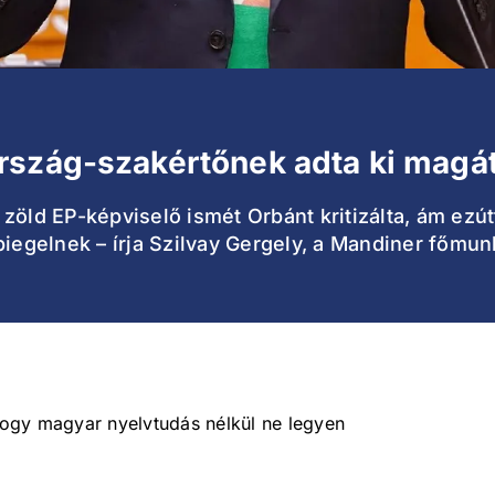
rszág-szakértőnek adta ki magá
zöld EP-képviselő ismét Orbánt kritizálta, ám ezú
piegelnek – írja Szilvay Gergely, a Mandiner főmun
 hogy magyar nyelvtudás nélkül ne legyen