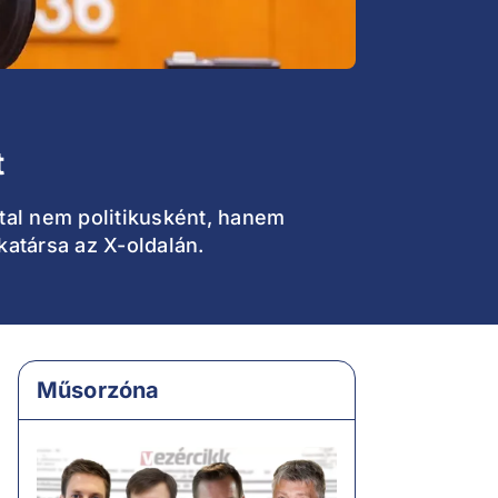
t
ttal nem politikusként, hanem
katársa az X-oldalán.
Műsorzóna