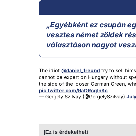
„Egyébként ez csupán eg
vesztes német zöldek rész
választáson nagyot veszí
The idiot
@daniel_freund
try to sell him
cannot be expert on Hungary without speak
the side of the looser German Green, who
pic.twitter.com/9aDRcglnKc
— Gergely Szilvay (@GergelySzilvay)
Jul