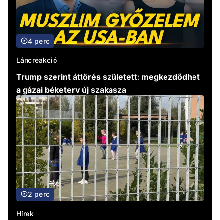
4 perc
Láncreakció
Trump szerint áttörés született: megkezdődhet
a gázai béketerv új szakasza
2 perc
Hírek