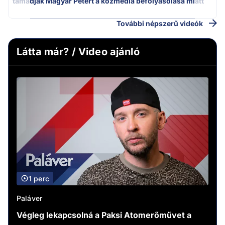
támadják Magyar Pétert a közmédia befolyásolása miatt
További népszerű videók
Látta már? / Video ajánló
1 perc
Paláver
Végleg lekapcsolná a Paksi Atomerőművet a