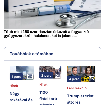
Továbbiak a témában
2 perc
1 perc
4 perc
Hírek
Hírek
Láncreakció
1100
Négy
Trump szerint
fiatalkorú
rakétával és
áttörés