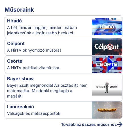
Műsoraink
Híradó
A hét minden napján, minden órában
jelentkezünk a legfrissebb hírekkel.
Célpont
A HírTV oknyomozó műsora!
Csörte
A HírTV politikai vitaműsora.
Bayer show
Bayer Zsolt megmondja! Az osztás itt nem
matematika! Mindenki megkapja a
magáét!
Láncreakció
Válságok és metszéspontok
Tovább az összes műsorhoz