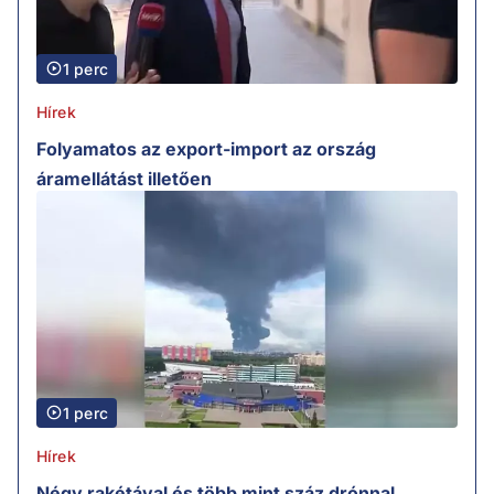
1 perc
Hírek
Folyamatos az export-import az ország
áramellátást illetően
1 perc
Hírek
Négy rakétával és több mint száz drónnal