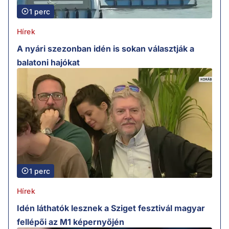
1 perc
Hírek
A nyári szezonban idén is sokan választják a
balatoni hajókat
1 perc
Hírek
Idén láthatók lesznek a Sziget fesztivál magyar
fellépői az M1 képernyőjén