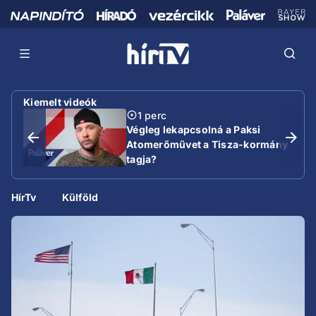
Kiemelt videók
1 perc
Végleg lekapcsolná a Paksi
Atomerőművet a Tisza-kormány
tagja?
HírTv
Külföld