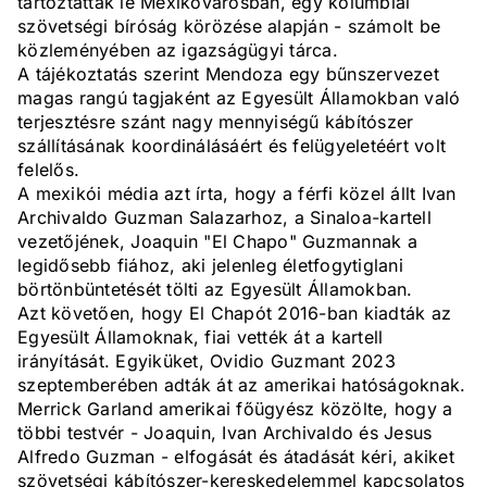
tartóztatták le Mexikóvárosban, egy kolumbiai
szövetségi bíróság körözése alapján - számolt be
közleményében az igazságügyi tárca.
A tájékoztatás szerint Mendoza egy bűnszervezet
magas rangú tagjaként az Egyesült Államokban való
terjesztésre szánt nagy mennyiségű kábítószer
szállításának koordinálásáért és felügyeletéért volt
felelős.
A mexikói média azt írta, hogy a férfi közel állt Ivan
Archivaldo Guzman Salazarhoz, a Sinaloa-kartell
vezetőjének, Joaquin "El Chapo" Guzmannak a
legidősebb fiához, aki jelenleg életfogytiglani
börtönbüntetését tölti az Egyesült Államokban.
Azt követően, hogy El Chapót 2016-ban kiadták az
Egyesült Államoknak, fiai vették át a kartell
irányítását. Egyiküket, Ovidio Guzmant 2023
szeptemberében adták át az amerikai hatóságoknak.
Merrick Garland amerikai főügyész közölte, hogy a
többi testvér - Joaquin, Ivan Archivaldo és Jesus
Alfredo Guzman - elfogását és átadását kéri, akiket
szövetségi kábítószer-kereskedelemmel kapcsolatos