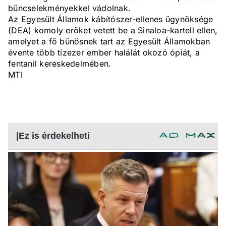
bűncselekményekkel vádolnak.
Az Egyesült Államok kábítószer-ellenes ügynöksége
(DEA) komoly erőket vetett be a Sinaloa-kartell ellen,
amelyet a fő bűnösnek tart az Egyesült Államokban
évente több tízezer ember halálát okozó ópiát, a
fentanil kereskedelmében.
MTI