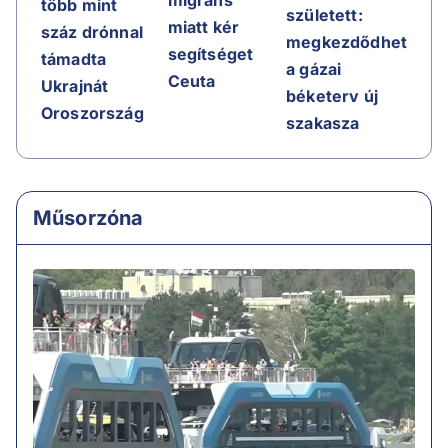
migráns
több mint
született:
miatt kér
száz drónnal
megkezdődhet
segítséget
támadta
a gázai
Ceuta
Ukrajnát
béketerv új
Oroszország
szakasza
Műsorzóna