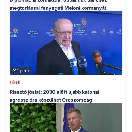
Diplomáciai konfliktus robbant ki: Sanchez
megtorlással fenyegeti Meloni kormányát
1 perc
Hírek
Riasztó jóslat: 2030 előtt újabb katonai
agresszióra készülhet Oroszország