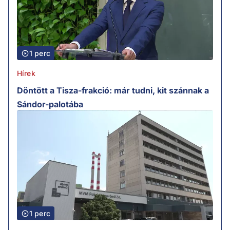
1 perc
Hírek
Döntött a Tisza-frakció: már tudni, kit szánnak a
Sándor-palotába
1 perc