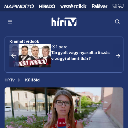
Kiemelt videók
1 perc
Tárgyalt vagy nyaralt a tiszás
vízügyi államtitkár?
HírTv
Külföld