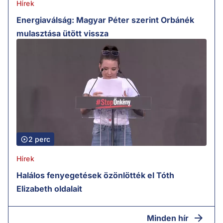
Hírek
Energiaválság: Magyar Péter szerint Orbánék
mulasztása ütött vissza
2 perc
Hírek
Halálos fenyegetések özönlötték el Tóth
Elizabeth oldalait
Minden hír