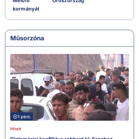
Oroszország
Meloni
kormányát
Műsorzóna
1 perc
Hírek