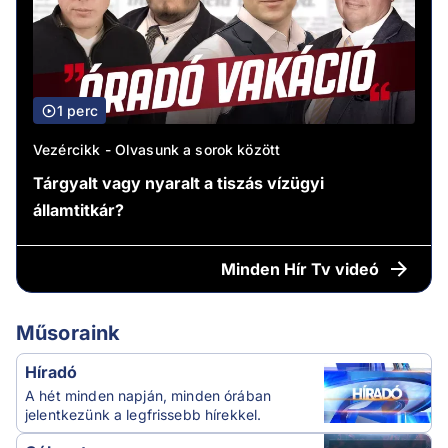
1 perc
Vezércikk - Olvasunk a sorok között
Tárgyalt vagy nyaralt a tiszás vízügyi
államtitkár?
Minden
Hír Tv videó
Műsoraink
Híradó
A hét minden napján, minden órában
jelentkezünk a legfrissebb hírekkel.