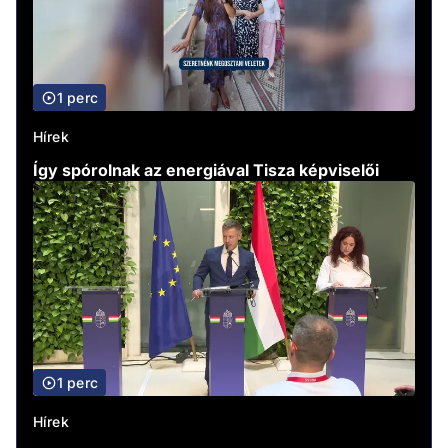
1 perc
Hírek
Így spórolnak az energiával Tisza képviselői
1 perc
Hírek