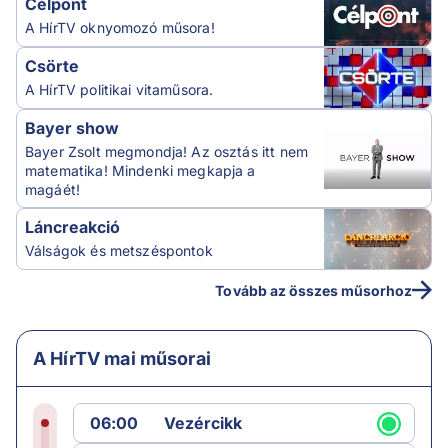
Célpont
A HírTV oknyomozó műsora!
Csörte
A HírTV politikai vitaműsora.
Bayer show
Bayer Zsolt megmondja! Az osztás itt nem
matematika! Mindenki megkapja a
magáét!
Láncreakció
Válságok és metszéspontok
Tovább az összes műsorhoz
A HírTV mai műsorai
06:00
Vezércikk