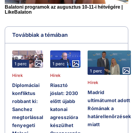
Továbbiak a témában
1 perc
1 perc
1 perc
Hírek
Hírek
Hírek
Riasztó
Diplomáciai
Madrid
jóslat: 2030
konfliktus
ultimátumot adott
előtt újabb
robbant ki:
Rómának a
katonai
Sanchez
határellenőrzések
agresszióra
megtorlással
miatt
készülhet
fenyegeti