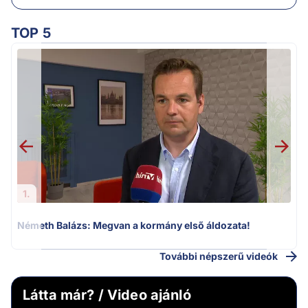
TOP 5
v
1.
Németh Balázs: Megvan a kormány első áldozata!
További népszerű videók
Látta már? / Video ajánló