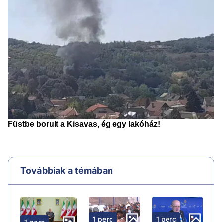
Továbbiak a témában
1 perc
1 perc
1 perc