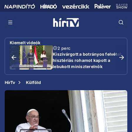
Kiemelt videók
2 perc
Kiszivárgott a botrányos felvétel:
hisztériás rohamot kapott a
lebukott miniszterelnök
HírTv
Külföld