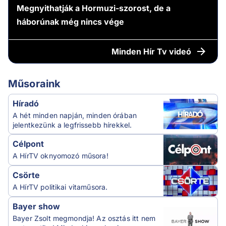
Megnyithatják a Hormuzi-szorost, de a
háborúnak még nincs vége
Minden
Hír Tv videó
Műsoraink
Híradó
A hét minden napján, minden órában
jelentkezünk a legfrissebb hírekkel.
Célpont
A HírTV oknyomozó műsora!
Csörte
A HírTV politikai vitaműsora.
Bayer show
Bayer Zsolt megmondja! Az osztás itt nem