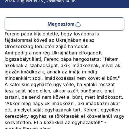
2024. augusztus 25., vasárnap 14:36
Megosztom
Ferenc pápa kijelentette, hogy továbbra is
fájdalommal követi az Ukrajnában és az
Oroszország területén zajló harcokat.
Ami pedig a nemrég Ukrajnában elfogadott
jogszabályt illeti, Ferenc pápa hangoztatta: "féltem
azoknak a szabadságát, akik imádkoznak, mivel aki
igazán imádkozik, annak az imája mindig
mindenkiért szól. Imádkozással nem követ el bűnt."
A katolikus egyházfő úgy vélte, ha valaki rosszat
tesz saját népe ellen, akkor azért bűnösnek lehet
tartani, de senki nem követ el bűnt, mert imádkozott.
"Akkor meg hagyjuk imádkozni, aki imádkozni akar
ott, amelyet saját egyházának tart. Kérem, egyetlen
keresztény egyház se töröltessék el közvetlenül vagy
közvetetten. El a kezekkel az egyházaktól!" -
mondta Ferenc pápa.