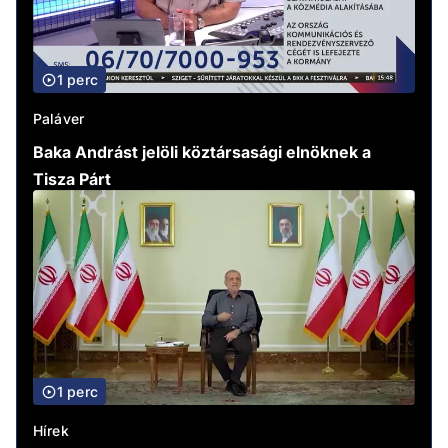
1 perc
Paláver
Baka Andrást jelöli köztársasági elnöknek a
Tisza Párt
1 perc
Hírek