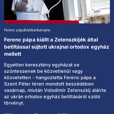
Ferenc pápa
Vatikán
ukrajna
Ferenc pápa kiállt a Zelenszkijék által
betiltással sújtott ukrajnai ortodox egyház
mellett
Egyetlen keresztény egyházat se
szüntessenek be közvetlenül vagy
közvetetten - hangoztatta Ferenc pápa a
Szent Péter téren mondott beszédében
vasárnap, miután Volodimir Zelenszkij aláírta
az ukrán ortodox egyház betiltásáról szóló
törvényt.