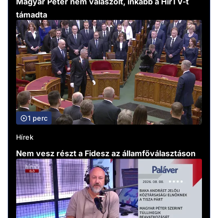
Magyar Péter nem válaszolt, inkább a HírTV-t
támadta
1 perc
Hírek
Nem vesz részt a Fidesz az államfőválasztáson