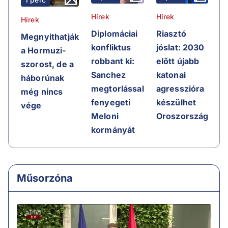
Hírek
Hírek
Hírek
Riasztó
Diplomáciai
Megnyithatják
jóslat: 2030
konfliktus
a Hormuzi-
előtt újabb
robbant ki:
szorost, de a
katonai
Sanchez
háborúnak
agresszióra
megtorlással
még nincs
készülhet
fenyegeti
vége
Oroszország
Meloni
kormányát
Műsorzóna