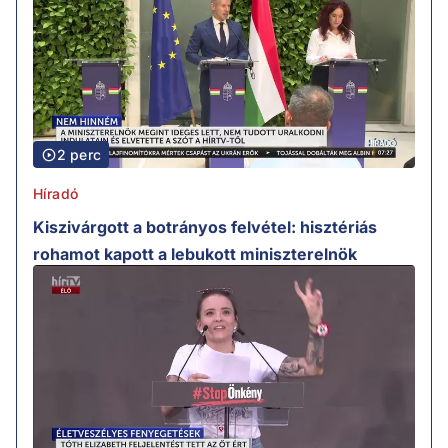
2 perc
Híradó
Kiszivárgott a botrányos felvétel: hisztériás
rohamot kapott a lebukott miniszterelnök