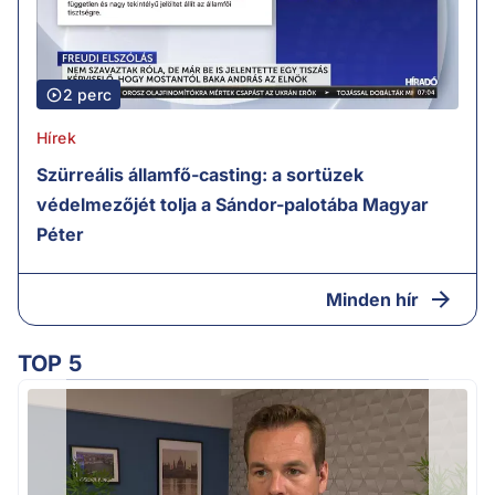
2 perc
Hírek
Szürreális államfő-casting: a sortüzek
védelmezőjét tolja a Sándor-palotába Magyar
Péter
Minden hír
TOP 5
H