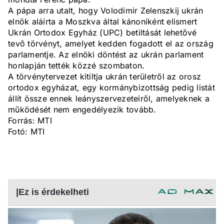
A pápa arra utalt, hogy Volodimir Zelenszkij ukrán
elnök aláírta a Moszkva által kánoniként elismert
Ukrán Ortodox Egyház (UPC) betiltását lehetővé
tevő törvényt, amelyet kedden fogadott el az ország
parlamentje. Az elnöki döntést az ukrán parlament
honlapján tették közzé szombaton.
A törvénytervezet kitiltja ukrán területről az orosz
ortodox egyházat, egy kormánybizottság pedig listát
állít össze ennek leányszervezeteiről, amelyeknek a
működését nem engedélyezik tovább.
Forrás: MTI
Fotó: MTI