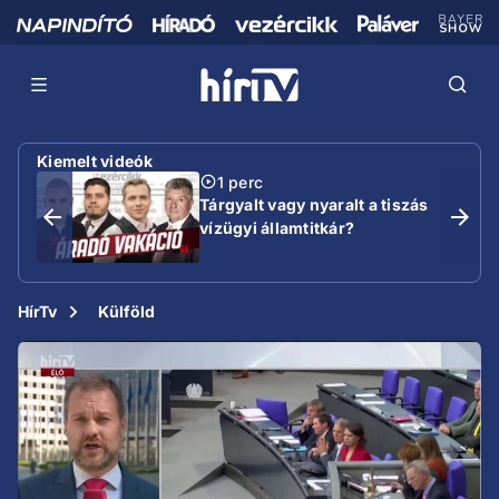
Kiemelt videók
1 perc
Tárgyalt vagy nyaralt a tiszás
vízügyi államtitkár?
HírTv
Külföld