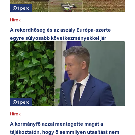
1 perc
Hírek
A rekordhőség és az aszály Európa-szerte
egyre súlyosabb következményekkel jár
1 perc
Hírek
A kormányfő azzal mentegette magát a
tájékoztatón, hogy ő semmilyen utasítást nem