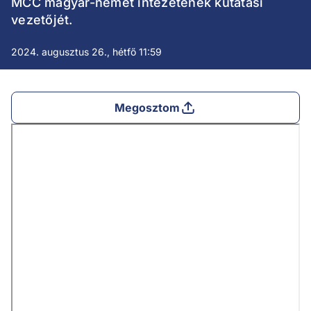
MCC magyar-német intézetének kutatási
vezetőjét.
2024. augusztus 26., hétfő 11:59
Megosztom