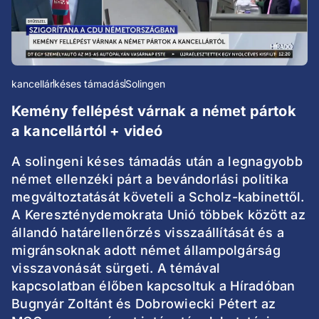
kancellár
késes támadás
Solingen
Kemény fellépést várnak a német pártok
a kancellártól + videó
A solingeni késes támadás után a legnagyobb
német ellenzéki párt a bevándorlási politika
megváltoztatását követeli a Scholz-kabinettől.
A Kereszténydemokrata Unió többek között az
állandó határellenőrzés visszaállítását és a
migránsoknak adott német állampolgárság
visszavonását sürgeti. A témával
kapcsolatban élőben kapcsoltuk a Híradóban
Bugnyár Zoltánt és Dobrowiecki Pétert az