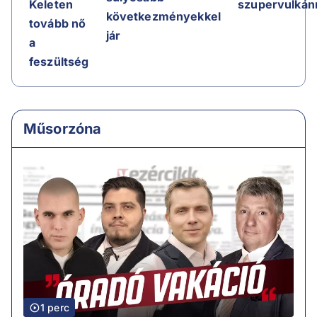
szupervulkán
Keleten
következményekkel
tovább nő
jár
a
feszültség
Műsorzóna
1 perc