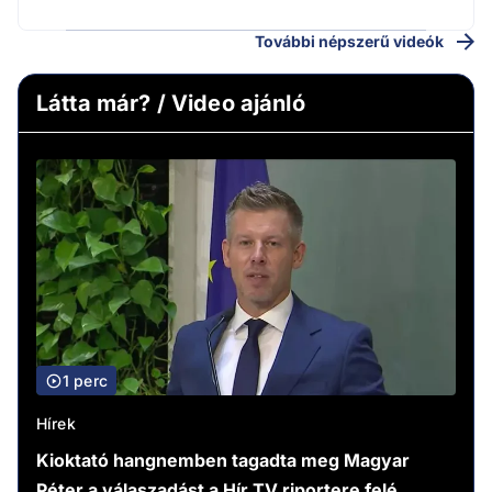
További népszerű videók
Látta már? / Video ajánló
1 perc
Hírek
Kioktató hangnemben tagadta meg Magyar
Péter a válaszadást a Hír TV riportere felé