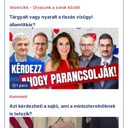
Vezércikk - Olvasunk a sorok között
Tárgyalt vagy nyaralt a tiszás vízügyi
államtitkár?
1 perc
Komment
Azt kérdezheti a sajtó, ami a miniszterelnöknek
is tetszik?