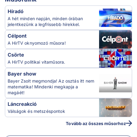
Híradó
A hét minden napján, minden órában
jelentkezünk a legfrissebb hírekkel.
Célpont
A HírTV oknyomozó műsora!
Csörte
A HírTV politikai vitaműsora.
Bayer show
Bayer Zsolt megmondja! Az osztás itt nem
matematika! Mindenki megkapja a
magáét!
Láncreakció
Válságok és metszéspontok
Tovább az összes műsorhoz