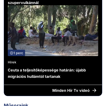
szupervulkánnál
1 perc
Hírek
Ceuta a teljesítőképessége határán: újabb
migrációs hullámtól tartanak
Minden
Hír Tv videó
Műsoraink