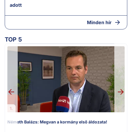
adott
Minden hír
TOP 5
1.
Németh Balázs: Megvan a kormány első áldozata!
v