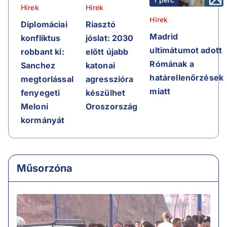
Hírek
Hírek
Hírek
Riasztó
Diplomáciai
Madrid
jóslat: 2030
konfliktus
ultimátumot adott
előtt újabb
robbant ki:
Rómának a
katonai
Sanchez
határellenőrzések
agresszióra
megtorlással
miatt
készülhet
fenyegeti
Oroszország
Meloni
kormányát
Műsorzóna