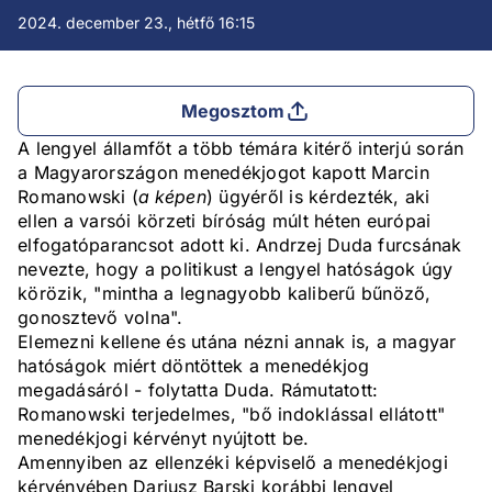
2024. december 23., hétfő 16:15
Megosztom
A lengyel államfőt a több témára kitérő interjú során
a Magyarországon menedékjogot kapott Marcin
Romanowski (
a képen
) ügyéről is kérdezték, aki
ellen a varsói körzeti bíróság múlt héten európai
elfogatóparancsot adott ki. Andrzej Duda furcsának
nevezte, hogy a politikust a lengyel hatóságok úgy
körözik, "mintha a legnagyobb kaliberű bűnöző,
gonosztevő volna".
Elemezni kellene és utána nézni annak is, a magyar
hatóságok miért döntöttek a menedékjog
megadásáról - folytatta Duda. Rámutatott:
Romanowski terjedelmes, "bő indoklással ellátott"
menedékjogi kérvényt nyújtott be.
Amennyiben az ellenzéki képviselő a menedékjogi
kérvényében Dariusz Barski korábbi lengyel