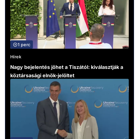
1 perc
Hírek
Nagy bejelentés jöhet a Tiszától: kiválasztják a
köztársasági elnök-jelöltet