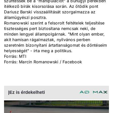
szüntessék be a "manipulációt" a bűnügyi perekben
ítélkező bírák kisorsolása során. Az ötödik pont
Dariusz Barski visszaállítását szorgalmazza az
államügyészi posztra.
Romanowski szerint a felsorolt feltételek teljesítése
tisztességes pert biztosítana nemcsak neki, de
minden lengyel állampolgárnak. "Mint olyan ember,
akit hamisan rágalmaztak, nyilvános perben
szeretném bizonyítani ártatlanságomat és döntéseim
helyességét" - írta meg a politikus.
Forrás: MTI
Forrás: Marcin Romanowski / Facebook