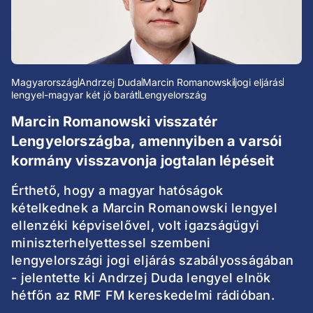
Magyarország
Andrzej Duda
Marcin Romanowski
jogi eljárás
lengyel-magyar két jó barát
Lengyelország
Marcin Romanowski visszatér
Lengyelországba, amennyiben a varsói
kormány visszavonja jogtalan lépéseit
Érthető, hogy a magyar hatóságok
kételkednek a Marcin Romanowski lengyel
ellenzéki képviselővel, volt igazságügyi
miniszterhelyettessel szembeni
lengyelországi jogi eljárás szabályosságában
- jelentette ki Andrzej Duda lengyel elnök
hétfőn az RMF FM kereskedelmi rádióban.