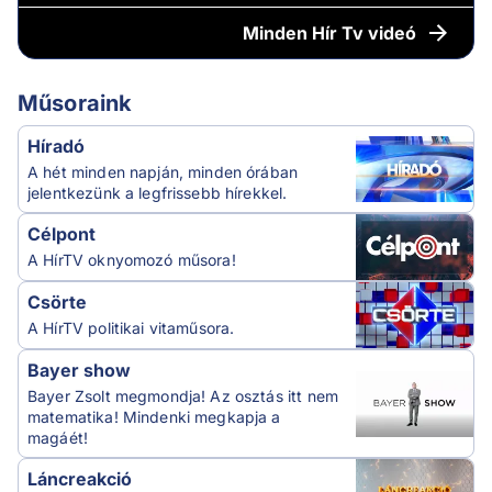
Minden
Hír Tv videó
Műsoraink
Híradó
A hét minden napján, minden órában
jelentkezünk a legfrissebb hírekkel.
Célpont
A HírTV oknyomozó műsora!
Csörte
A HírTV politikai vitaműsora.
Bayer show
Bayer Zsolt megmondja! Az osztás itt nem
matematika! Mindenki megkapja a
magáét!
Láncreakció