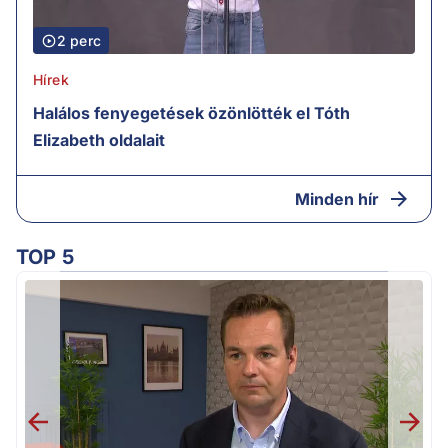
2 perc
Hírek
Halálos fenyegetések özönlötték el Tóth
Elizabeth oldalait
Minden hír
TOP 5
v