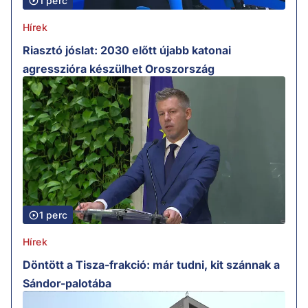
1 perc
Hírek
Riasztó jóslat: 2030 előtt újabb katonai
agresszióra készülhet Oroszország
1 perc
Hírek
Döntött a Tisza-frakció: már tudni, kit szánnak a
Sándor-palotába