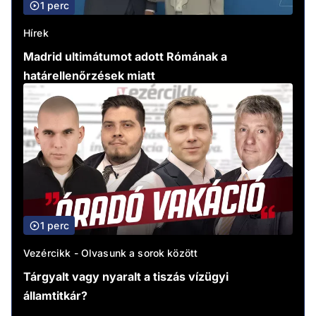
1 perc
Hírek
Madrid ultimátumot adott Rómának a
határellenőrzések miatt
1 perc
Vezércikk - Olvasunk a sorok között
Tárgyalt vagy nyaralt a tiszás vízügyi
államtitkár?