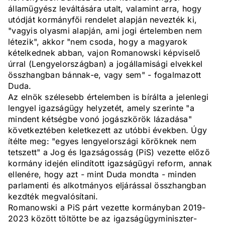
államügyész leváltására utalt, valamint arra, hogy
utódját kormányfői rendelet alapján nevezték ki,
"vagyis olyasmi alapján, ami jogi értelemben nem
létezik", akkor "nem csoda, hogy a magyarok
kételkednek abban, vajon Romanowski képviselő
úrral (Lengyelországban) a jogállamisági elvekkel
összhangban bánnak-e, vagy sem" - fogalmazott
Duda.
Az elnök szélesebb értelemben is bírálta a jelenlegi
lengyel igazságügy helyzetét, amely szerinte "a
mindent kétségbe vonó jogászkörök lázadása"
következtében keletkezett az utóbbi években. Úgy
ítélte meg: "egyes lengyelországi köröknek nem
tetszett" a Jog és Igazságosság (PiS) vezette előző
kormány idején elindított igazságügyi reform, annak
ellenére, hogy azt - mint Duda mondta - minden
parlamenti és alkotmányos eljárással összhangban
kezdték megvalósítani.
Romanowski a PiS párt vezette kormányban 2019-
2023 között töltötte be az igazságügyminiszter-