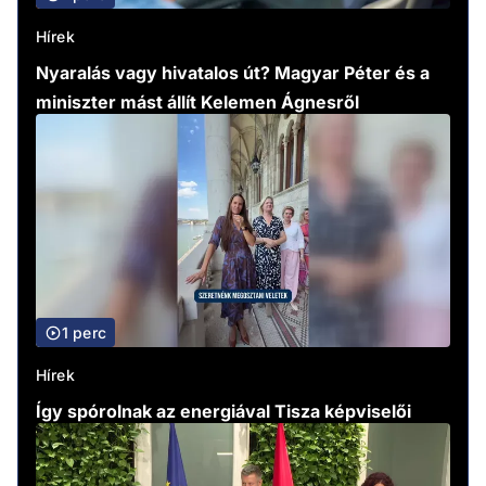
Hírek
Nyaralás vagy hivatalos út? Magyar Péter és a
miniszter mást állít Kelemen Ágnesről
1 perc
Hírek
Így spórolnak az energiával Tisza képviselői