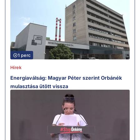
1 perc
Hírek
Energiaválság: Magyar Péter szerint Orbánék
mulasztása ütött vissza