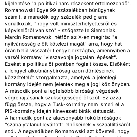
kijelentése "a politikai harc részeként értelmezendő".
Romanowski ügye 99 százalékban bűnügynek
számít, a maradék egy százalék pedig arra
vonatkozik, "hogy volt miniszterhelyettesről és
képviselőről van szó" - szögezte le Siemoniak.
Marcin Romanowski hétfőn az X-en megírta: "a
nyilvánosság előtt kötelezi magát" arra, hogy hat
órán belül visszatér Lengyelországba, amennyiben a
varsói kormány "visszavonja jogtalan lépéseit".
Ezeket a politikus öt pontban foglalt össze. Elsőként
a lengyel alkotmánybíróság azon döntéseinek
közzétételét szorgalmazta, amelyek a jelenlegi
kormány idején nem jelentek meg a jogi közlönyben.
A második pont a legfelsőbb bírósági végzések
végrehajtásának szükségességéről szól. Ez azzal
függ össze, hogy a Tusk-kormány nem ismeri el a
PiS-kormány idején kinevezett bírák státuszát.
A harmadik pont az alacsonyabb fokú bíróságok
"szabálytalanul leváltott" elnökeinek visszaállításáról
szól. A negyedikben Romanowski azt követeli, hogy