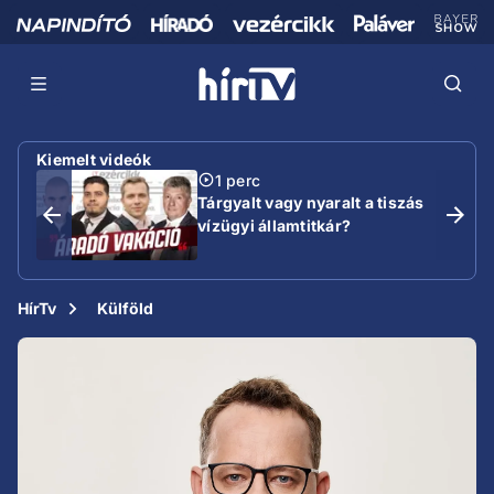
Kiemelt videók
1 perc
Tárgyalt vagy nyaralt a tiszás
vízügyi államtitkár?
HírTv
Külföld