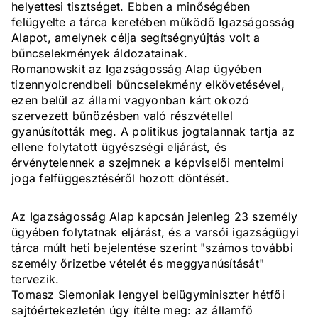
helyettesi tisztséget. Ebben a minőségében
felügyelte a tárca keretében működő Igazságosság
Alapot, amelynek célja segítségnyújtás volt a
bűncselekmények áldozatainak.
Romanowskit az Igazságosság Alap ügyében
tizennyolcrendbeli bűncselekmény elkövetésével,
ezen belül az állami vagyonban kárt okozó
szervezett bűnözésben való részvétellel
gyanúsították meg. A politikus jogtalannak tartja az
ellene folytatott ügyészségi eljárást, és
érvénytelennek a szejmnek a képviselői mentelmi
joga felfüggesztéséről hozott döntését.
Az Igazságosság Alap kapcsán jelenleg 23 személy
ügyében folytatnak eljárást, és a varsói igazságügyi
tárca múlt heti bejelentése szerint "számos további
személy őrizetbe vételét és meggyanúsítását"
tervezik.
Tomasz Siemoniak lengyel belügyminiszter hétfői
sajtóértekezletén úgy ítélte meg: az államfő