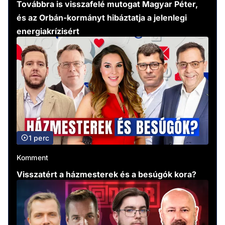
Továbbra is visszafelé mutogat Magyar Péter,
és az Orbán-kormányt hibáztatja a jelenlegi
energiakrízisért
1 perc
Komment
Visszatért a házmesterek és a besúgók kora?