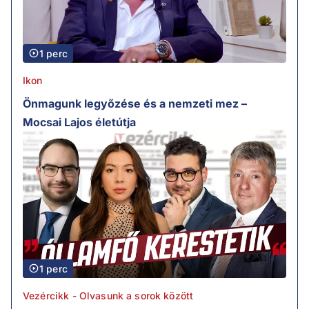
1 perc
Ikon
Önmagunk legyőzése és a nemzeti mez –
Mocsai Lajos életútja
1 perc
Vezércikk - Olvasunk a sorok között