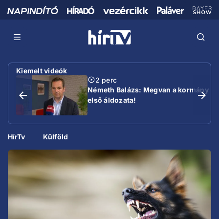
Kiemelt videók
2 perc
Németh Balázs: Megvan a kormány
első áldozata!
HírTv
Külföld