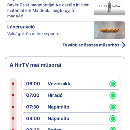
Bayer Zsolt megmondja! Az osztás itt nem
matematika! Mindenki megkapja a
magáét!
Láncreakció
Válságok és metszéspontok
Tovább az összes műsorhoz
A HírTV mai műsorai
06:00
Vezércikk
07:00
Híradó
07:30
Napindító
09:00
Napindító
09:30
Radar