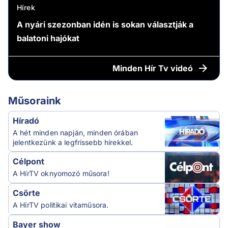
Hírek
A nyári szezonban idén is sokan választják a
balatoni hajókat
Minden
Hír Tv videó
Műsoraink
Híradó
A hét minden napján, minden órában
jelentkezünk a legfrissebb hírekkel.
Célpont
A HírTV oknyomozó műsora!
Csörte
A HírTV politikai vitaműsora.
Bayer show