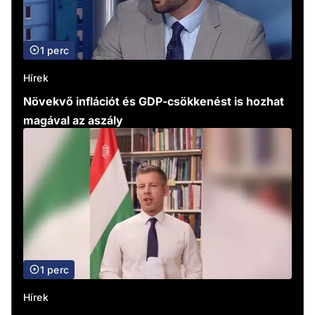
1 perc
Hírek
Növekvő inflációt és GDP-csökkenést is hozhat
magával az aszály
1 perc
Hírek