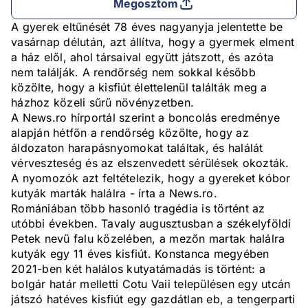
Megosztom
A gyerek eltűnését 78 éves nagyanyja jelentette be
vasárnap délután, azt állítva, hogy a gyermek elment
a ház elől, ahol társaival együtt játszott, és azóta
nem találják. A rendőrség nem sokkal később
közölte, hogy a kisfiút élettelenül találták meg a
házhoz közeli sűrű növényzetben.
A News.ro hírportál szerint a boncolás eredménye
alapján hétfőn a rendőrség közölte, hogy az
áldozaton harapásnyomokat találtak, és halálát
vérveszteség és az elszenvedett sérülések okozták.
A nyomozók azt feltételezik, hogy a gyereket kóbor
kutyák marták halálra - írta a News.ro.
Romániában több hasonló tragédia is történt az
utóbbi években. Tavaly augusztusban a székelyföldi
Petek nevű falu közelében, a mezőn martak halálra
kutyák egy 11 éves kisfiút. Konstanca megyében
2021-ben két halálos kutyatámadás is történt: a
bolgár határ melletti Cotu Vaii településen egy utcán
játszó hatéves kisfiút egy gazdátlan eb, a tengerparti