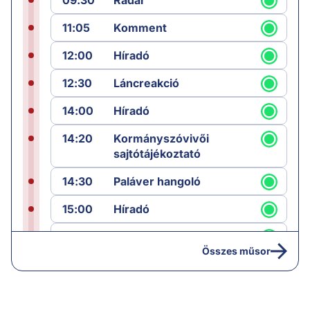
11:05
Komment
12:00
Híradó
12:30
Láncreakció
14:00
Híradó
14:20
Kormányszóvivői
sajtótájékoztató
14:30
Paláver hangoló
15:00
Híradó
15:30
Paláver
Összes műsor
17:00
Hírek
19:00
Hírek