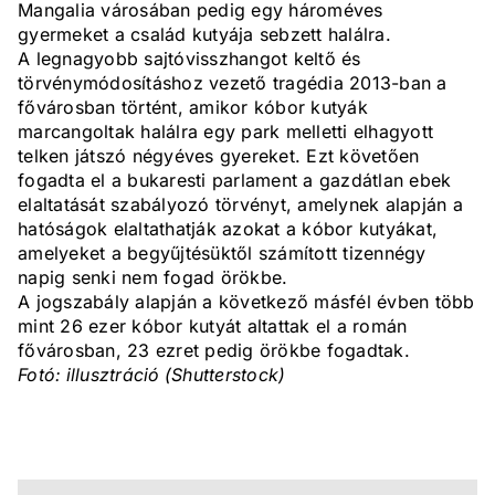
Mangalia városában pedig egy hároméves
gyermeket a család kutyája sebzett halálra.
A legnagyobb sajtóvisszhangot keltő és
törvénymódosításhoz vezető tragédia 2013-ban a
fővárosban történt, amikor kóbor kutyák
marcangoltak halálra egy park melletti elhagyott
telken játszó négyéves gyereket. Ezt követően
fogadta el a bukaresti parlament a gazdátlan ebek
elaltatását szabályozó törvényt, amelynek alapján a
hatóságok elaltathatják azokat a kóbor kutyákat,
amelyeket a begyűjtésüktől számított tizennégy
napig senki nem fogad örökbe.
A jogszabály alapján a következő másfél évben több
mint 26 ezer kóbor kutyát altattak el a román
fővárosban, 23 ezret pedig örökbe fogadtak.
Fotó: illusztráció (Shutterstock)