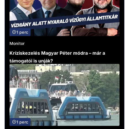
1 perc
Monitor
Kríziskezelés Magyar Péter módra – már a
támogatói is unják?
1 perc