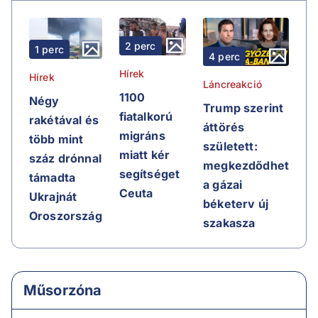
2 perc
1 perc
4 perc
Hírek
Hírek
Láncreakció
1100
Négy
Trump szerint
fiatalkorú
rakétával és
áttörés
migráns
több mint
született:
miatt kér
száz drónnal
megkezdődhet
segítséget
támadta
a gázai
Ceuta
Ukrajnát
béketerv új
Oroszország
szakasza
Műsorzóna