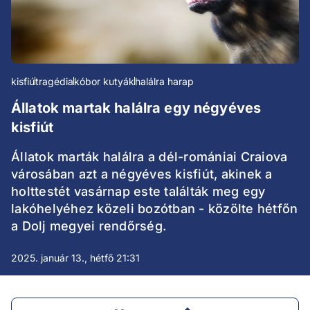
kisfiú
tragédia
kóbor kutyák
halálra harap
Állatok martak halálra egy négyéves
kisfiút
Állatok marták halálra a dél-romániai Craiova
városában azt a négyéves kisfiút, akinek a
holttestét vasárnap este találták meg egy
lakóhelyéhez közeli bozótban - közölte hétfőn
a Dolj megyei rendőrség.
2025. január 13., hétfő 21:31