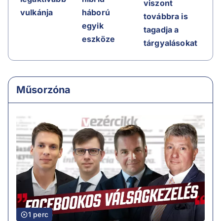
viszont
vulkánja
háború
továbbra is
egyik
tagadja a
eszköze
tárgyalásokat
Műsorzóna
1 perc