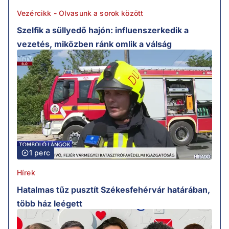
Vezércikk - Olvasunk a sorok között
Szelfik a süllyedő hajón: influenszerkedik a
vezetés, miközben ránk omlik a válság
1 perc
Hírek
Hatalmas tűz pusztít Székesfehérvár határában,
több ház leégett