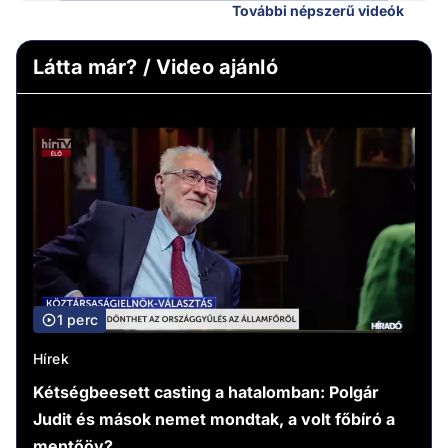
További népszerű videók
Látta már? / Video ajánló
1 perc
Hírek
Kétségbeesett casting a hatalomban: Polgár
Judit és mások nemet mondtak, a volt főbíró a
mentőöv?