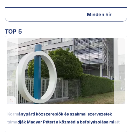
Minden hír
TOP 5
A
1.
Kormánypárti közszereplők és szakmai szervezetek
támadják Magyar Pétert a közmédia befolyásolása miatt