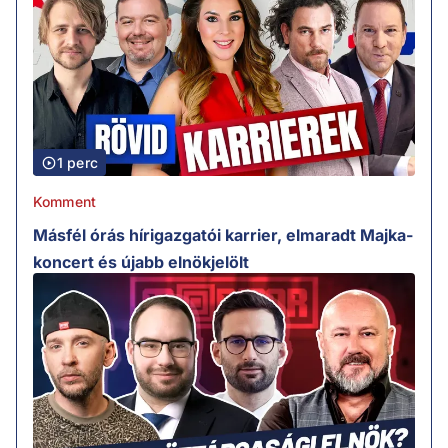
1 perc
Komment
Másfél órás hírigazgatói karrier, elmaradt Majka-
koncert és újabb elnökjelölt