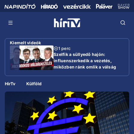
Kiemelt videók
1 perc
Szelfik a süllyedő hajón:
influenszerkedik a vezetés,
miközben ránk omlik a válság
HírTv
Külföld