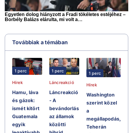
Továbbiak a témában
1 perc
1 perc
1 perc
Hírek
Láncreakció
Hírek
Hamu, láva
Láncreakció
Washington
és gázok:
- A
szerint közel
ismét kitört
bevándorlás
a
Guatemala
az államok
megállapodás,
egyik
közötti
Teherán
legaktívabb
hibrid