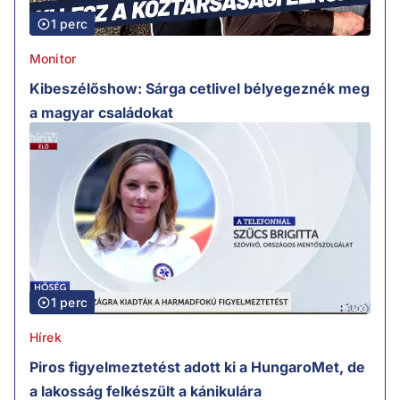
1 perc
Monitor
Kibeszélőshow: Sárga cetlivel bélyegeznék meg
a magyar családokat
1 perc
Hírek
Piros figyelmeztetést adott ki a HungaroMet, de
a lakosság felkészült a kánikulára