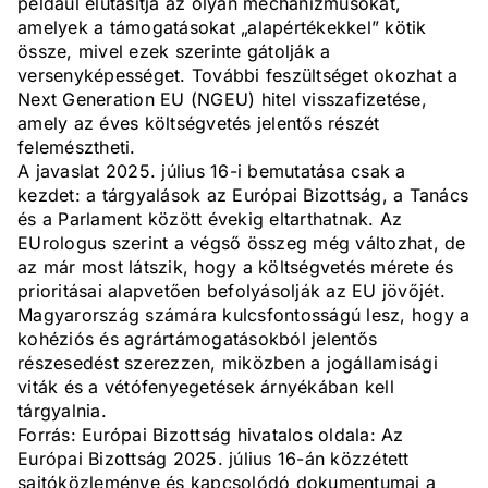
például elutasítja az olyan mechanizmusokat,
amelyek a támogatásokat „alapértékekkel” kötik
össze, mivel ezek szerinte gátolják a
versenyképességet. További feszültséget okozhat a
Next Generation EU (NGEU) hitel visszafizetése,
amely az éves költségvetés jelentős részét
felemésztheti.
A javaslat 2025. július 16-i bemutatása csak a
kezdet: a tárgyalások az Európai Bizottság, a Tanács
és a Parlament között évekig eltarthatnak. Az
EUrologus szerint a végső összeg még változhat, de
az már most látszik, hogy a költségvetés mérete és
prioritásai alapvetően befolyásolják az EU jövőjét.
Magyarország számára kulcsfontosságú lesz, hogy a
kohéziós és agrártámogatásokból jelentős
részesedést szerezzen, miközben a jogállamisági
viták és a vétófenyegetések árnyékában kell
tárgyalnia.
Forrás: Európai Bizottság hivatalos oldala: Az
Európai Bizottság 2025. július 16-án közzétett
sajtóközleménye és kapcsolódó dokumentumai a