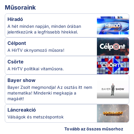
Műsoraink
Híradó
A hét minden napján, minden órában
jelentkezünk a legfrissebb hírekkel.
Célpont
A HírTV oknyomozó műsora!
Csörte
A HírTV politikai vitaműsora.
Bayer show
Bayer Zsolt megmondja! Az osztás itt nem
matematika! Mindenki megkapja a
magáét!
Láncreakció
Válságok és metszéspontok
Tovább az összes műsorhoz