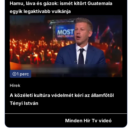
Hamu, láva és gázok: ismét kitört Guatemala
egyik legaktívabb vulkánja
1 perc
Hírek
A közéleti kultúra védelmét kéri az államfőtől
Tényi István
Minden
Hír Tv videó