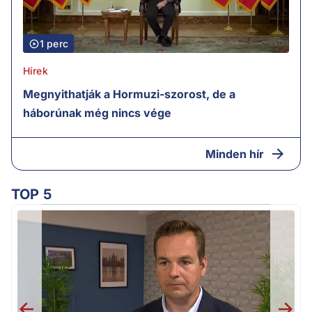
1 perc
Hírek
Megnyithatják a Hormuzi-szorost, de a
háborúnak még nincs vége
Minden hír
TOP 5
v