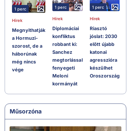
1 perc
1 perc
1 perc
Hírek
Hírek
Hírek
Riasztó
Diplomáciai
Megnyithatják
jóslat: 2030
konfliktus
a Hormuzi-
előtt újabb
robbant ki:
szorost, de a
katonai
Sanchez
háborúnak
agresszióra
megtorlással
még nincs
készülhet
fenyegeti
vége
Oroszország
Meloni
kormányát
Műsorzóna