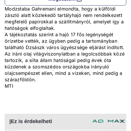
Modzstaba Gahremani elmondta, hogy a külföldi
zászló alatt közlekedő tartályhajó nem rendelkezett
megfelelő papírokkal a szállítmányról, amelyet így a
hatóságok elfoglaltak.
A tájékoztatás szerint a hajó 17 fős legénységét
őrizetbe vették, az ügyben pedig a tartományban
található Dzsászk város ügyészsége eljárást indított.
Az iráni olaj világviszonylatban a legolcsóbbak közé
tartozik, a síita állam hatóságai pedig évek óta
küzdenek a szomszédos országokba irányuló
olajcsempészet ellen, mind a vizeken, mind pedig a
szárazföldön.
MTI