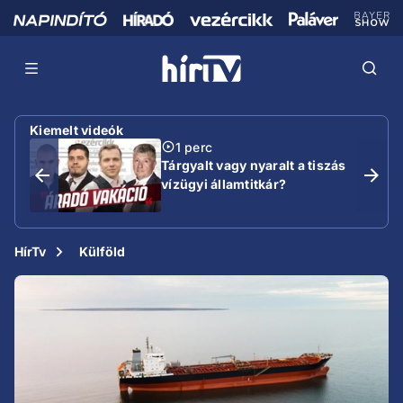
Kiemelt videók
1 perc
Tárgyalt vagy nyaralt a tiszás
vízügyi államtitkár?
HírTv
Külföld