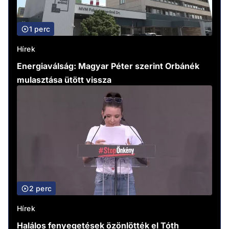
1 perc
Hírek
Energiaválság: Magyar Péter szerint Orbánék
mulasztása ütött vissza
2 perc
Hírek
Halálos fenyegetések özönlötték el Tóth