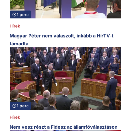
1 perc
Hírek
Magyar Péter nem válaszolt, inkább a HírTV-t
támadta
1 perc
Hírek
Nem vesz részt a Fidesz az államfőválasztáson