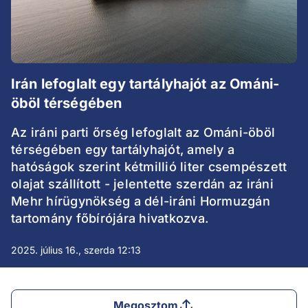
Irán lefoglalt egy tartályhajót az Ománi-
öböl térségében
Az iráni parti őrség lefoglalt az Ománi-öböl
térségében egy tartályhajót, amely a
hatóságok szerint kétmillió liter csempészett
olajat szállított - jelentette szerdán az iráni
Mehr hírügynökség a dél-iráni Hormuzgán
tartomány főbírójára hivatkozva.
2025. július 16., szerda 12:13
Megosztom