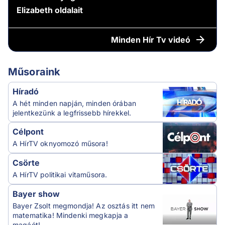
Elizabeth oldalait
Minden
Hír Tv videó
Műsoraink
Híradó
A hét minden napján, minden órában
jelentkezünk a legfrissebb hírekkel.
Célpont
A HírTV oknyomozó műsora!
Csörte
A HírTV politikai vitaműsora.
Bayer show
Bayer Zsolt megmondja! Az osztás itt nem
matematika! Mindenki megkapja a
magáét!