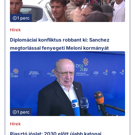
1 perc
Hírek
Diplomáciai konfliktus robbant ki: Sanchez
megtorlással fenyegeti Meloni kormányát
1 perc
Hírek
Riasztó jóslat: 2030 előtt újabb katonai