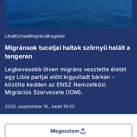
Líbia
tűzhalál
migráció
tragédia
Migránsok tucatjai haltak szörnyű halált a
tengeren
Legkevesebb ötven migráns vesztette életét
egy Líbia partjai előtt kigyulladt bárkán -
közölte kedden az ENSZ Nemzetközi
Migrációs Szervezete (IOM).
2025. szeptember 16., kedd 19:32
Megosztom