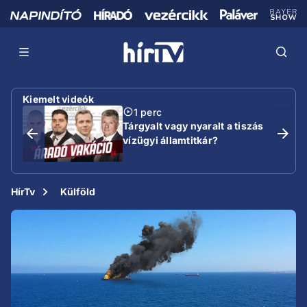
Kiemelt videók
1 perc
Tárgyalt vagy nyaralt a tiszás
vízügyi államtitkár?
HírTv
Külföld