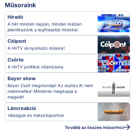
Műsoraink
Híradó
A hét minden napján, minden órában
jelentkezünk a legfrissebb hírekkel.
Célpont
A HírTV oknyomozó műsora!
Csörte
A HírTV politikai vitaműsora.
Bayer show
Bayer Zsolt megmondja! Az osztás itt nem
matematika! Mindenki megkapja a
magáét!
Láncreakció
Válságok és metszéspontok
Tovább az összes műsorhoz