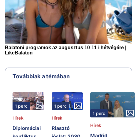
Továbbiak a témában
1 perc
1 perc
1 perc
Hírek
Hírek
Hírek
Riasztó
Diplomáciai
Madrid
jóslat: 2030
konfliktus