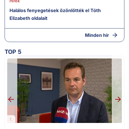
Hírek
Halálos fenyegetések özönlötték el Tóth
Elizabeth oldalait
Minden hír
TOP 5
v
1.