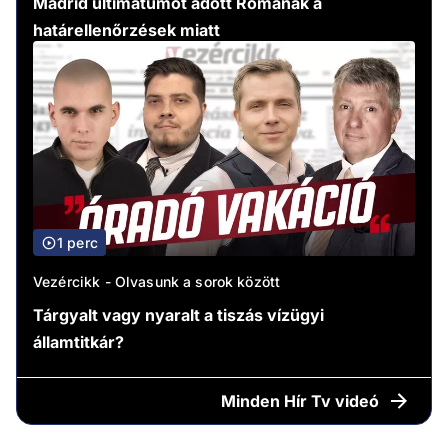
Madrid ultimátumot adott Rómának a
határellenőrzések miatt
1 perc
Vezércikk - Olvasunk a sorok között
Tárgyalt vagy nyaralt a tiszás vízügyi
államtitkár?
Minden
Hír Tv videó