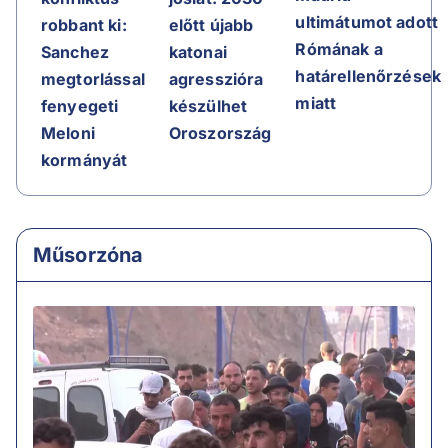
ultimátumot adott
előtt újabb
robbant ki:
Rómának a
katonai
Sanchez
határellenőrzések
agresszióra
megtorlással
miatt
készülhet
fenyegeti
Oroszország
Meloni
kormányát
Műsorzóna