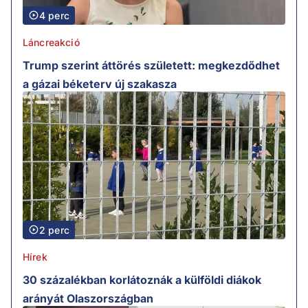
4 perc
Láncreakció
Trump szerint áttörés született: megkezdődhet
a gázai béketerv új szakasza
2 perc
Hírek
30 százalékban korlátoznák a külföldi diákok
arányát Olaszországban