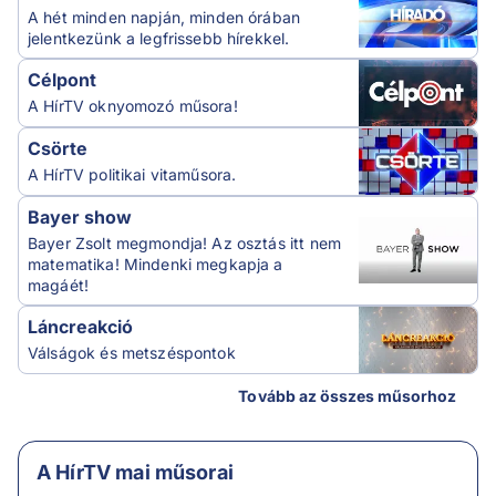
A hét minden napján, minden órában
jelentkezünk a legfrissebb hírekkel.
Célpont
A HírTV oknyomozó műsora!
Csörte
A HírTV politikai vitaműsora.
Bayer show
Bayer Zsolt megmondja! Az osztás itt nem
matematika! Mindenki megkapja a
magáét!
Láncreakció
Válságok és metszéspontok
Tovább az összes műsorhoz
A HírTV mai műsorai