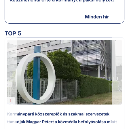
Minden hír
TOP 5
1.
Kormánypárti közszereplők és szakmai szervezetek
támadják Magyar Pétert a közmédia befolyásolása miatt