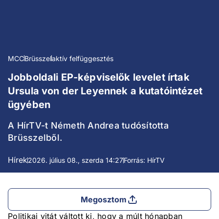
MCC
Brüsszel
aktív felfüggesztés
Jobboldali EP-képviselők levelet írtak
Ursula von der Leyennek a kutatóintézet
ügyében
A HírTV-t Németh Andrea tudósította
Brüsszelből.
Hírek
2026. július 08., szerda 14:27
Forrás: HírTV
Megosztom
Politikai vitát váltott ki, hogy a múlt hónapban