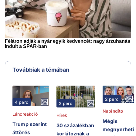
Továbbiak a témában
2 perc
4 perc
2 perc
Napindító
Láncreakció
Hírek
Mégis
Trump szerint
30 százalékban
megnyerheti
áttörés
korlátoznák a