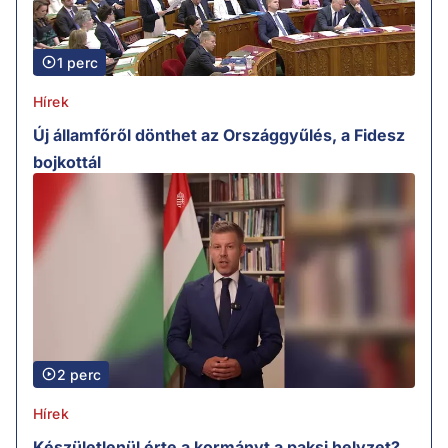
1 perc
Hírek
Új államfőről dönthet az Országgyűlés, a Fidesz
bojkottál
2 perc
Hírek
Készületlenül érte a kormányt a paksi helyzet?