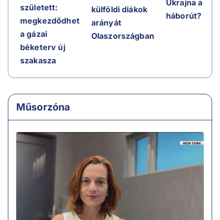
Ukrajna a
született:
külföldi diákok
háborút?
megkezdődhet
arányát
a gázai
Olaszországban
béketerv új
szakasza
Műsorzóna