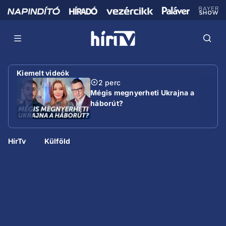
Kiemelt videók
2 perc
Mégis megnyerheti Ukrajna a
háborút?
HírTv
Külföld