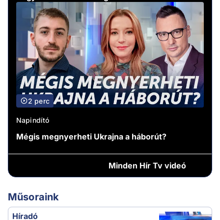
2 perc
Napindító
Mégis megnyerheti Ukrajna a háborút?
Minden
Hír Tv videó
Műsoraink
Híradó