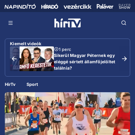
Kiemelt videók
1 perc
Sikerül Magyar Péternek egy
eléggé sértett államfőjelöltet
találnia?
HírTv
Sport