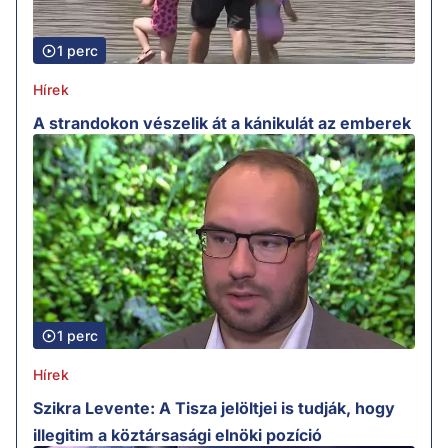
1 perc
Hírek
A strandokon vészelik át a kánikulát az emberek
1 perc
Hírek
Szikra Levente: A Tisza jelöltjei is tudják, hogy
illegitim a köztársasági elnöki pozíció