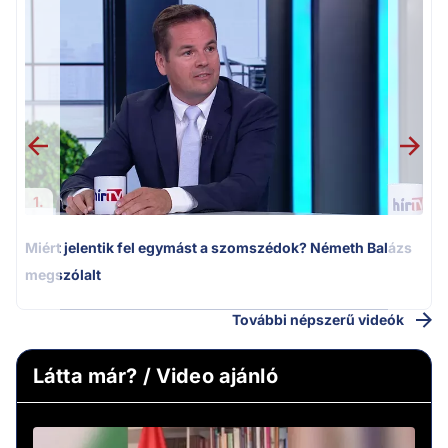
M
k
1.
Miért jelentik fel egymást a szomszédok? Németh Balázs
megszólalt
További népszerű videók
Látta már? / Video ajánló