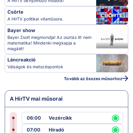
A HírTV oknyomozó műsora!
Csörte
A HírTV politikai vitaműsora.
Bayer show
Bayer Zsolt megmondja! Az osztás itt nem
matematika! Mindenki megkapja a
magáét!
Láncreakció
Válságok és metszéspontok
Tovább az összes műsorhoz
A HírTV mai műsorai
06:00
Vezércikk
07:00
Híradó