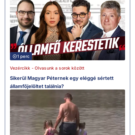
1 perc
Vezércikk - Olvasunk a sorok között
Sikerül Magyar Péternek egy eléggé sértett
államfőjelöltet találnia?