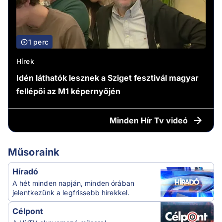
1 perc
Hírek
Idén láthatók lesznek a Sziget fesztivál magyar
fellépői az M1 képernyőjén
Minden
Hír Tv videó
Műsoraink
Híradó
A hét minden napján, minden órában
jelentkezünk a legfrissebb hírekkel.
Célpont