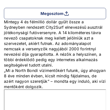
Megosztom
Mintegy 4 és félmillió dollár gyűlt össze a
Sydneyben rendezett City2Surf elnevezésű ausztrál
jótékonysági futóversenyre. A 14 kilométeres távra
nevező csapatoknak meg kellett jelölniük azt a
szervezetet, akiért futnak. Az adományalapot
nemcsak a versenyzők nagyjából 2000 forintnyi
nevezési díja gyarapította. A nézők a helyszínen, a
többi érdeklődő pedig egy internetes alkalmazás
segítségével tudott utalni.
„Mi a North Bondi vízimentőkért futunk, úgy ahogyan
8 éve minden évben, kicsit mindig fájdalmas, de
azért nagyon szeretjük” – mondta egy induló, aki vízi
mentőként dolgozik.