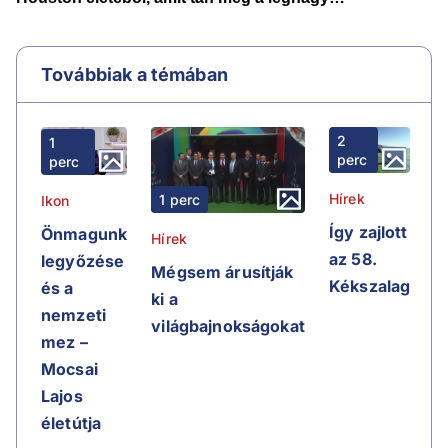
Továbbiak a témában
2
1
perc
perc
Hírek
1 perc
Ikon
Így zajlott
Önmagunk
Hírek
az 58.
legyőzése
Mégsem árusítják
Kékszalag
és a
ki a
nemzeti
világbajnokságokat
mez –
Mocsai
Lajos
életútja