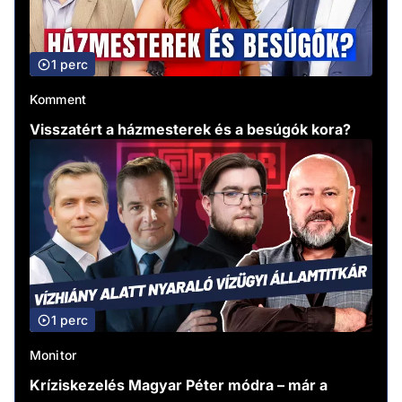
1 perc
Komment
Visszatért a házmesterek és a besúgók kora?
1 perc
Monitor
Kríziskezelés Magyar Péter módra – már a