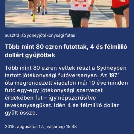
ausztrália
Sydney
jótékonysági futás
Több mint 80 ezren futottak, 4 és félmillió
dollárt gyűjtöttek
Több mint 80 ezren vettek részt a Sydneyben
tartott jótékonysági futóversenyen. Az 1971
óta megrendezett viadalon már 10 éve minden
futó egy-egy jótékonysági szervezet
érdekében fut – így népszerűsítve
tevékenységüket. Idén 4 és félmillió dollár
gyűlt össze.
2018. augusztus 12., vasárnap 15:43