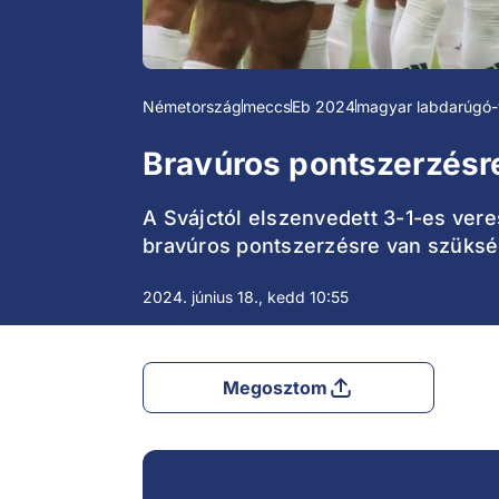
Németország
meccs
Eb 2024
magyar labdarúgó-
Bravúros pontszerzésr
A Svájctól elszenvedett 3-1-es ver
bravúros pontszerzésre van szüksé
2024. június 18., kedd 10:55
Megosztom