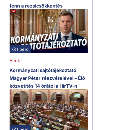
fenn a rezsicsökkentés
1 perc
Hírek
Kormányzati sajtótájékoztató
Magyar Péter részvételével – Élő
közvetítés 14 órától a HírTV-n
1 perc