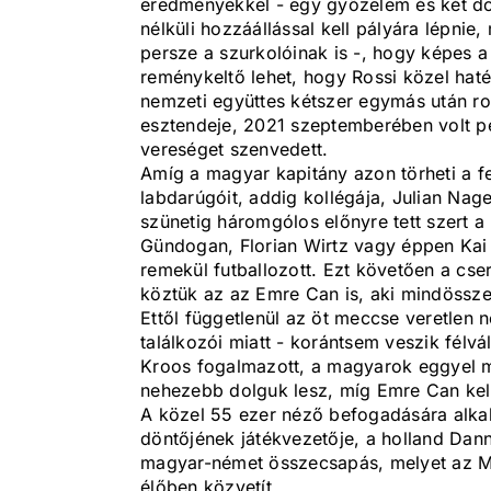
eredményekkel - egy győzelem és két dön
nélküli hozzáállással kell pályára lépni
persze a szurkolóinak is -, hogy képes a 
reménykeltő lehet, hogy Rossi közel hat
nemzeti együttes kétszer egymás után ro
esztendeje, 2021 szeptemberében volt p
vereséget szenvedett.
Amíg a magyar kapitány azon törheti a f
labdarúgóit, addig kollégája, Julian Na
szünetig háromgólos előnyre tett szert a
Gündogan, Florian Wirtz vagy éppen Kai
remekül futballozott. Ezt követően a cse
köztük az az Emre Can is, aki mindössze k
Ettől függetlenül az öt meccse veretlen 
találkozói miatt - korántsem veszik félv
Kroos fogalmazott, a magyarok eggyel ma
nehezebb dolguk lesz, míg Emre Can kell
A közel 55 ezer néző befogadására alka
döntőjének játékvezetője, a holland Dan
magyar-német összecsapás, melyet az M4
élőben közvetít.