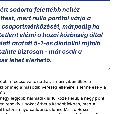
rt sodorta felettébb nehéz
test, mert nulla ponttal várja a
 csoportmérkőzését, márpedig ha
etlent elérni a hazai közönség által
ett aratott 5-1-es diadallal rajtoló
 szinte biztosan - már csak a
e lehet elérhető.
őbbi meccse változtathat, amennyiben Skócia
kkor még a második vereség ellenére is lenne esély a
óra.
égy legjobb harmadik is 16 közé kerül, a négy pont
len rendkívül sokat érhet a későbbiekben, mert a
al biztosan nyolcaddöntős lenne Marco Rossi