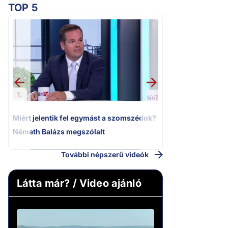
TOP 5
2.
Moszkvai gyomros
sajtó nyíltan kin
politizálást
1.
Miért jelentik fel egymást a szomszédok?
Németh Balázs megszólalt
További népszerű videók
Látta már? / Video ajánló