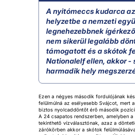
A nyitómeccs kudarca azé
helyzetbe a nemzeti együt
legnehezebbnek ígérkező
nem sikerül legalább dönt
támogatott és a skótok fel
Nationalelf ellen, akkor -
harmadik hely megszerzés
Ezen a négyes második fordulójának kés
felülmúlná az esélyesebb Svájcot, mert a
biztos nyolcaddöntőt érő második pozíci
A 24 csapatos rendszerben, amelyben a n
tekinthető vízválasztónak, azaz a döntet
zárókörben akkor a skótok felülmúlásáv