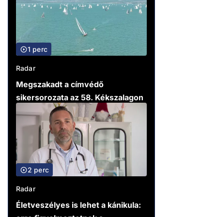
1 perc
Radar
Megszakadt a címvédő
sikersorozata az 58. Kékszalagon
2 perc
Radar
Életveszélyes is lehet a kánikula: