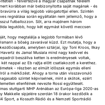
tetlen - felvértezve a magyar csapatnak félelem
e, mert korábban már bebizonyította saját magának - és
bravúrra a világ legjobb válogatottjai ellen. Szintén
éves regnálása során egyáltalán nem jellemző, hogy a
sszul futballozzon. Sőt, arra majdnem három
élda legutóbb, hogy két egymást követő meccsen
ejét, hogy megtalálja a legjobb formában lévő
gelsmann a bőség zavarával küzd. Ezt mutatja, hogy a
 kezdőcsapata, amelyben sztárjai, így Toni Kroos, Ilkay
 Havertz és Jamal Musiala mind nagy kedvvel és
repadról beszállva ketten is eredményesek voltak,
ét nappal az Eb rajtja előtt csatlakozott a kerethez.
németek - részben az elmúlt időszak egymás elleni
állról a mérkőzést. Ahogy a torna után visszavonuló
gasabb szintet képviselnek, mint a skótok, ezért
emetlen ellenfélnek nevezte Rossi együttesét.
lmas stuttgarti MHP Arénában az Európa-liga 2020-as
ny Makkelie sípjelére szerdán 18 órakor kezdődik a
 Sport, a Kossuth Rádió és a Nemzeti Sportrádió