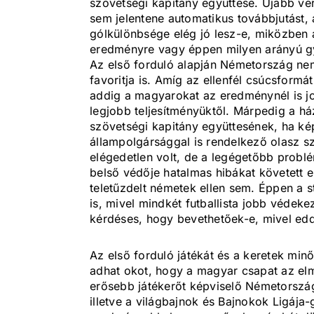
szövetségi kapitány együttese. Újabb ve
sem jelentene automatikus továbbjutást, 
gólkülönbsége elég jó lesz-e, miközben 
eredményre vagy éppen milyen arányú g
Az első forduló alapján Németország ne
favoritja is. Amíg az ellenfél csúcsform
addig a magyarokat az eredménynél is j
legjobb teljesítményüktől. Márpedig a há
szövetségi kapitány együttesének, ha k
állampolgársággal is rendelkező olasz s
elégedetlen volt, de a legégetőbb probl
belső védője hatalmas hibákat követett e
teletűzdelt németek ellen sem. Éppen a st
is, mivel mindkét futballista jobb védeke
kérdéses, hogy bevethetőek-e, mivel edd
Az első forduló játékát és a keretek mi
adhat okot, hogy a magyar csapat az el
erősebb játékerőt képviselő Németorszá
illetve a világbajnok és Bajnokok Ligája-