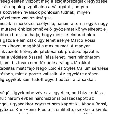
reség esetén viszont még a szigetországiak legyőzése
akár napokig izgulhatna a válogatott, hogy a
a közvetlen riválisok pontosan tudnák, milyen
yőzelemre van szükségük.
mcsak a mérkőzés esélyese, hanem a torna egyik nagy
át mutatva önbizalomnövelő győzelmet könyvelhetett el,
obban bosszanthatja, hogy messze elmaradtak a
zigazda ellen csak úgy lehet esélye Marco Rossi
épes kihozni magából a maximumot. A magyar
zakvezető hét-nyolc játékosának produkciójával is
éma a védelem összeállítása lehet, mert mindhárom
l, ami biztosan nem fér bele a világsztárokkal
abilitás miatt fájó Nego Loic és Styles Callum sérülése
zésben, mint a posztriválisaik. Az egyelőre erősen
ig egyikük sem tudott együtt edzeni a társakkal.
nőségét figyelembe véve az egyetlen, ami bizakodásra
múlt három évben háromszor is összecsapott az
ggal, ugyanakkor egyszer sem kapott ki. Ahogy Rossi,
győztes Karl-Heinz Riedle is említette, ezekkel a kiváló