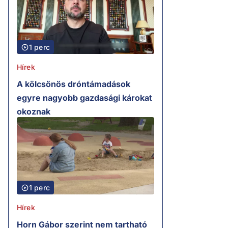
1 perc
Hírek
A kölcsönös dróntámadások
egyre nagyobb gazdasági károkat
okoznak
1 perc
Hírek
Horn Gábor szerint nem tartható