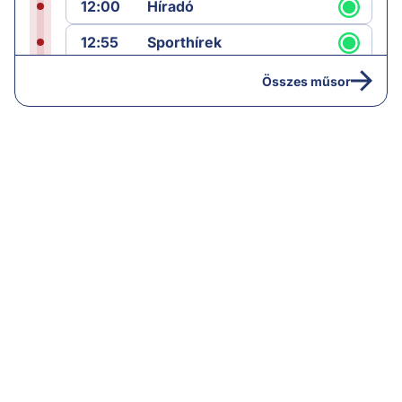
12:00
Híradó
12:55
Sporthírek
13:00
Hírek
Összes műsor
13:05
Riasztás
14:00
Hírek
14:05
Vezércikk
15:00
Híradó
15:30
Paláver
16:55
Hírek
17:00
Hírek
18:00
Híradó
18:30
Radar ráadás