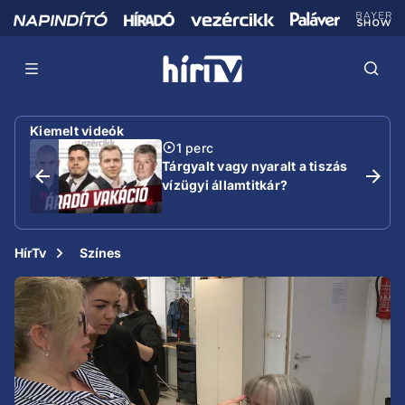
Kiemelt videók
1 perc
Tárgyalt vagy nyaralt a tiszás
vízügyi államtitkár?
HírTv
Színes