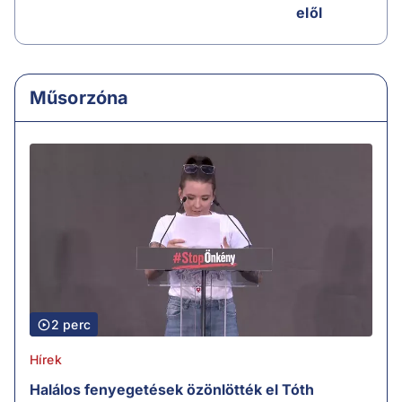
elől
Műsorzóna
2 perc
Hírek
Halálos fenyegetések özönlötték el Tóth