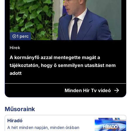
1 perc
Hírek
A kormányfő azzal mentegette magát a
tájékoztatón, hogy ő semmilyen utasítást nem
adott
Minden
Hír Tv videó
Műsoraink
Híradó
A hét minden napján, minden órában