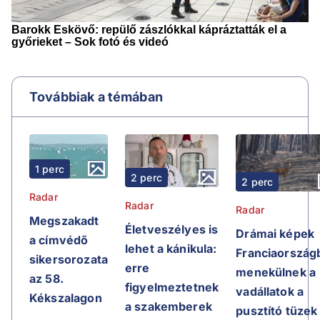
Továbbiak a témában
1 perc
2 perc
2 perc
Radar
Radar
Radar
Megszakadt
Életveszélyes is
Drámai képek
a címvédő
lehet a kánikula:
Franciaországb
sikersorozata
erre
menekülnek a
az 58.
figyelmeztetnek
vadállatok a
Kékszalagon
a szakemberek
pusztító tüzek