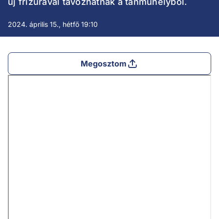
új frizurával távozhatnak a tanműhelyből.
2024. április 15., hétfő 19:10
Megosztom