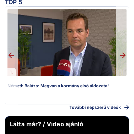
TOP 5
v
1.
Németh Balázs: Megvan a kormány első áldozata!
További népszerű videók
Látta már? / Video ajánló