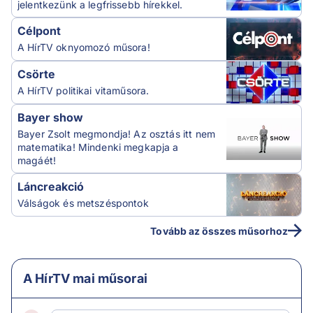
jelentkezünk a legfrissebb hírekkel.
Célpont
A HírTV oknyomozó műsora!
Csörte
A HírTV politikai vitaműsora.
Bayer show
Bayer Zsolt megmondja! Az osztás itt nem
matematika! Mindenki megkapja a
magáét!
Láncreakció
Válságok és metszéspontok
Tovább az összes műsorhoz
A HírTV mai műsorai