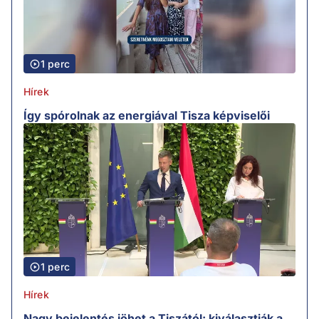
1 perc
Hírek
Így spórolnak az energiával Tisza képviselői
1 perc
Hírek
Nagy bejelentés jöhet a Tiszától: kiválasztják a