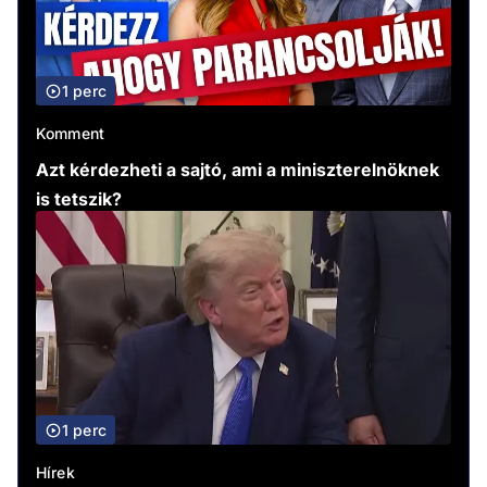
1 perc
Komment
Azt kérdezheti a sajtó, ami a miniszterelnöknek
is tetszik?
1 perc
Hírek