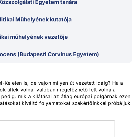
Közszolgálati Egyetem tanára
itikai Műhelyének kutatója
tikai műhelyének vezetője
docens (Budapesti Corvinus Egyetem)
Keleten is, de vajon milyen út vezetett idáig? Ha a
k ültek volna, valóban megelőzhető lett volna a
pedig: mik a kilátásai az átlag európai polgárnak ezen
atásokat kiváltó folyamatokat szakértőinkkel próbáljuk