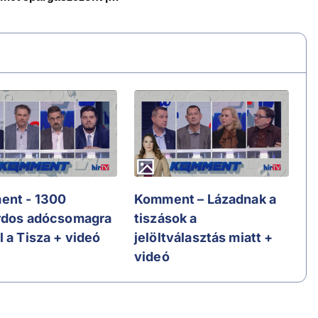
nt - 1300
Komment – Lázadnak a
árdos adócsomagra
tiszások a
 a Tisza + videó
jelöltválasztás miatt +
videó