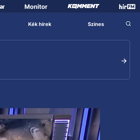
Kék hírek
Színes