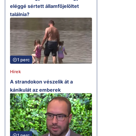
eléggé sértett államfőjelöltet
találnia?
1 perc
Hírek
A strandokon vészelik át a
kánikulát az emberek
1 perc