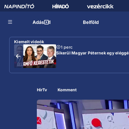
Adás
Belföld
Kiemelt videók
1 perc
Sikerül Magyar Péternek egy eléggé s
HírTv
Komment