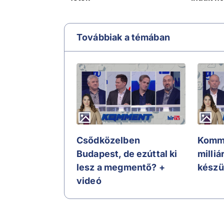
Továbbiak a témában
Csődközelben
Komme
Budapest, de ezúttal ki
milli
lesz a megmentő? +
készül
videó