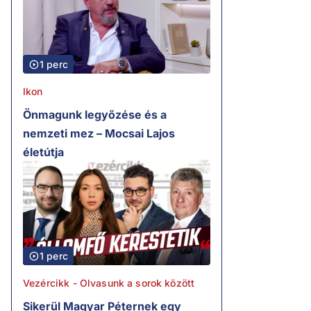
1 perc
Ikon
Önmagunk legyőzése és a
nemzeti mez – Mocsai Lajos
életútja
1 perc
Vezércikk - Olvasunk a sorok között
Sikerül Magyar Péternek egy