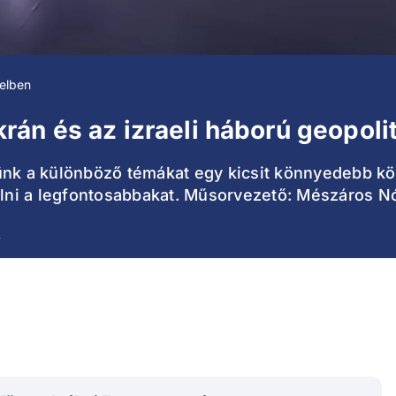
elben
án és az izraeli háború geopolit
tünk a különböző témákat egy kicsit könnyedebb k
ni a legfontosabbakat. Műsorvezető: Mészáros Nó
4