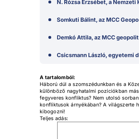
N. Rózsa Erzsébet, a Nemzeti 
Somkuti Bálint, az MCC Geopol
Demkó Attila, az MCC geopoli
Csicsmann László, egyetemi 
A tartalomból:
Háború dúl a szomszédunkban és a Közel-
különböző nagyhatalmi pozíciókban máso
fegyveres konfliktus? Nem utolsó sorban 
konfliktusok árnyékában? A világszerte h
kibogozni!
Teljes adás: