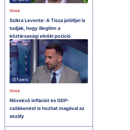
Hírek
Szikra Levente: A Tisza jelöltjei is
tudják, hogy illegitim a
köztársasági elnöki pozíció
1 perc
Hírek
Növekvő inflációt és GDP-
csökkenést is hozhat magával az
aszály