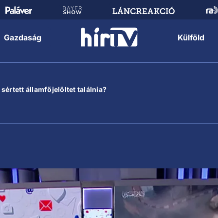
Gazdaság
Külföld
értett államfőjelöltet találnia?