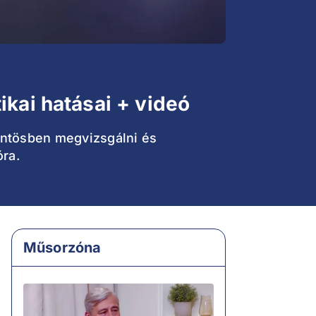
ikai hatásai + videó
öntösben megvizsgálni és
ra.
Műsorzóna