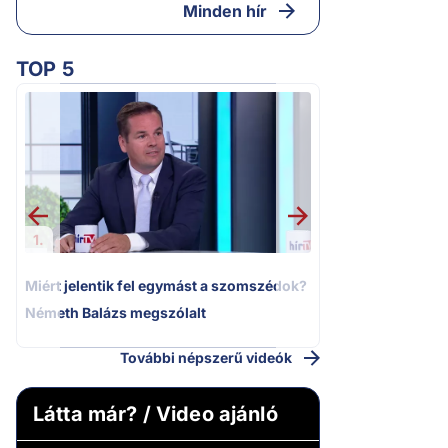
Minden hír
TOP 5
2.
Moszkvai gyomros
sajtó nyíltan kin
politizálást
1.
Miért jelentik fel egymást a szomszédok?
Németh Balázs megszólalt
További népszerű videók
Látta már? / Video ajánló