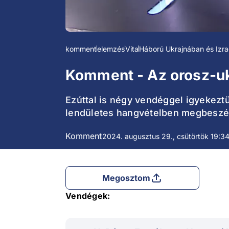
komment
elemzés
Vita
Háború Ukrajnában és Izra
Komment - Az orosz-ukr
Ezúttal is négy vendéggel igyekez
lendületes hangvételben megbeszél
Komment
2024. augusztus 29., csütörtök 19:3
Megosztom
Vendégek: