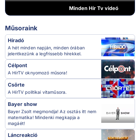
Minden
Hír Tv videó
Műsoraink
Híradó
A hét minden napján, minden órában
jelentkezünk a legfrissebb hírekkel.
Célpont
A HírTV oknyomozó műsora!
Csörte
A HírTV politikai vitaműsora.
Bayer show
Bayer Zsolt megmondja! Az osztás itt nem
matematika! Mindenki megkapja a
magáét!
Láncreakció