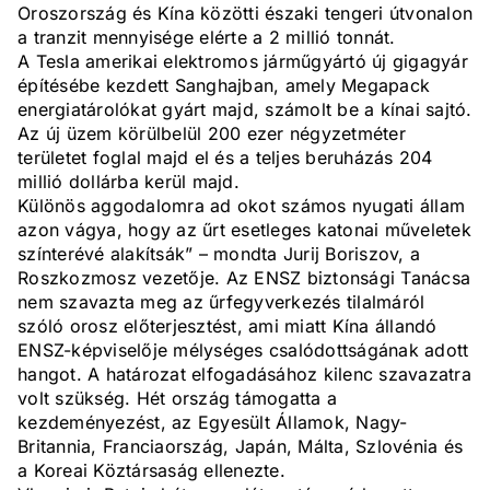
Oroszország és Kína közötti északi tengeri útvonalon
a tranzit mennyisége elérte a 2 millió tonnát.
A Tesla amerikai elektromos járműgyártó új gigagyár
építésébe kezdett Sanghajban, amely Megapack
energiatárolókat gyárt majd, számolt be a kínai sajtó.
Az új üzem körülbelül 200 ezer négyzetméter
területet foglal majd el és a teljes beruházás 204
millió dollárba kerül majd.
Különös aggodalomra ad okot számos nyugati állam
azon vágya, hogy az űrt esetleges katonai műveletek
színterévé alakítsák” – mondta Jurij Boriszov, a
Roszkozmosz vezetője. Az ENSZ biztonsági Tanácsa
nem szavazta meg az űrfegyverkezés tilalmáról
szóló orosz előterjesztést, ami miatt Kína állandó
ENSZ-képviselője mélységes csalódottságának adott
hangot. A határozat elfogadásához kilenc szavazatra
volt szükség. Hét ország támogatta a
kezdeményezést, az Egyesült Államok, Nagy-
Britannia, Franciaország, Japán, Málta, Szlovénia és
a Koreai Köztársaság ellenezte.