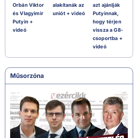
Orbán Viktor
alakítanák az
azt ajánlják
és Vlagyimir
uniót + videó
Putyinnak,
Putyin +
hogy térjen
videó
vissza a G8-
csoportba +
videó
Műsorzóna