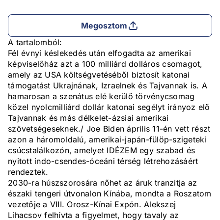
Megosztom
A tartalomból:
Fél évnyi késlekedés után elfogadta az amerikai
képviselőház azt a 100 milliárd dolláros csomagot,
amely az USA költségvetéséből biztosít katonai
támogatást Ukrajnának, Izraelnek és Tajvannak is. A
hamarosan a szenátus elé kerülő törvénycsomag
közel nyolcmilliárd dollár katonai segélyt irányoz elő
Tajvannak és más délkelet-ázsiai amerikai
szövetségeseknek./ Joe Biden április 11-én vett részt
azon a háromoldalú, amerikai-japán-fülöp-szigeteki
csúcstalálkozón, amelyet IDÉZEM egy szabad és
nyitott indo-csendes-óceáni térség létrehozásáért
rendeztek.
2030-ra húszszorosára nőhet az áruk tranzitja az
északi tengeri útvonalon Kínába, mondta a Roszatom
vezetője a VIII. Orosz-Kínai Expón. Alekszej
Lihacsov felhívta a figyelmet, hogy tavaly az