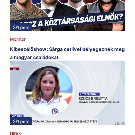
1 perc
Monitor
Kibeszélőshow: Sárga cetlivel bélyegeznék meg
a magyar családokat
1 perc
Hírek