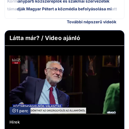
Kormánypárti közszereplők és szakmai szervezetek
támadják Magyar Pétert a közmédia befolyásolása miatt
További népszerű videók
Látta már? / Video ajánló
1 perc
Hírek