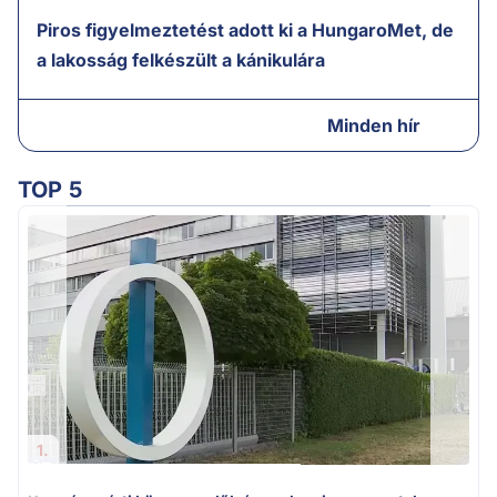
Piros figyelmeztetést adott ki a HungaroMet, de
a lakosság felkészült a kánikulára
Minden hír
TOP 5
A
1.