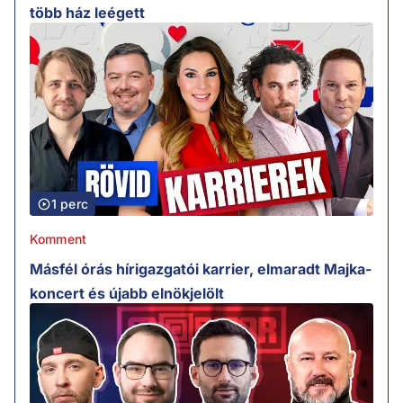
több ház leégett
1 perc
Komment
Másfél órás hírigazgatói karrier, elmaradt Majka-
koncert és újabb elnökjelölt