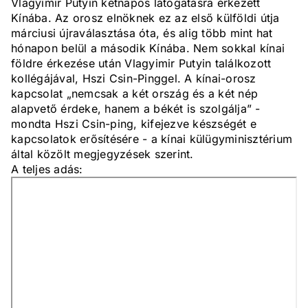
Vlagyimir Putyin kétnapos látogatásra érkezett
Kínába. Az orosz elnöknek ez az első külföldi útja
márciusi újraválasztása óta, és alig több mint hat
hónapon belül a második Kínába. Nem sokkal kínai
földre érkezése után Vlagyimir Putyin találkozott
kollégájával, Hszi Csin-Pinggel. A kínai-orosz
kapcsolat „nemcsak a két ország és a két nép
alapvető érdeke, hanem a békét is szolgálja” -
mondta Hszi Csin-ping, kifejezve készségét e
kapcsolatok erősítésére - a kínai külügyminisztérium
által közölt megjegyzések szerint.
A teljes adás: