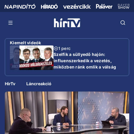
Kiemelt videók
1 perc
Szelfik a süllyedő hajón:
influenszerkedik a vezetés,
miközben ránk omlik a válság
HírTv
Láncreakció