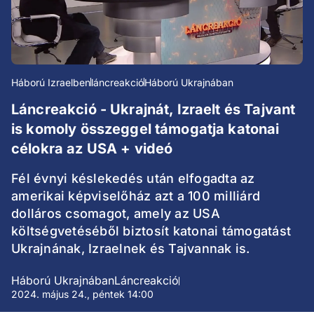
Háború Izraelben
láncreakció
Háború Ukrajnában
Láncreakció - Ukrajnát, Izraelt és Tajvant
is komoly összeggel támogatja katonai
célokra az USA + videó
Fél évnyi késlekedés után elfogadta az
amerikai képviselőház azt a 100 milliárd
dolláros csomagot, amely az USA
költségvetéséből biztosít katonai támogatást
Ukrajnának, Izraelnek és Tajvannak is.
Háború Ukrajnában
Láncreakció
2024. május 24., péntek 14:00