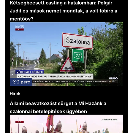
Kétségbeesett casting a hatalomban: Polgár
Judit és mások nemet mondtak, a volt főbíró a
mentőöv?
2 perc
Hírek
Állami beavatkozást sürget a Mi Hazánk a
szalonnai betelepítések ügyében