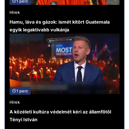
1 perc
Hírek
Hamu, láva és gázok: ismét kitört Guatemala
egyik legaktívabb vulkánja
1 perc
Hírek
A közéleti kultúra védelmét kéri az államfőtől
Tényi István