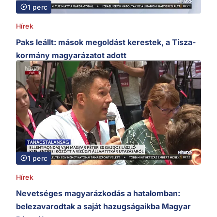
1 perc
Hírek
Paks leállt: mások megoldást kerestek, a Tisza-
kormány magyarázatot adott
1 perc
Hírek
Nevetséges magyarázkodás a hatalomban:
belezavarodtak a saját hazugságaikba Magyar