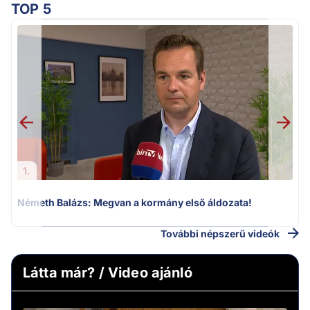
TOP 5
H
1.
Németh Balázs: Megvan a kormány első áldozata!
További népszerű videók
Látta már? / Video ajánló