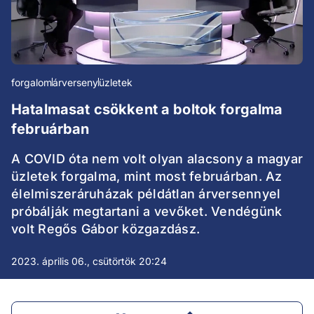
forgalom
árverseny
üzletek
Hatalmasat csökkent a boltok forgalma
februárban
A COVID óta nem volt olyan alacsony a magyar
üzletek forgalma, mint most februárban. Az
élelmiszeráruházak példátlan árversennyel
próbálják megtartani a vevőket. Vendégünk
volt Regős Gábor közgazdász.
2023. április 06., csütörtök 20:24