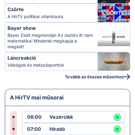
Csörte
A HírTV politikai vitaműsora.
Bayer show
Bayer Zsolt megmondja! Az osztás itt nem
matematika! Mindenki megkapja a
magáét!
Láncreakció
Válságok és metszéspontok
Tovább az összes műsorhoz
A HírTV mai műsorai
06:00
Vezércikk
07:00
Híradó