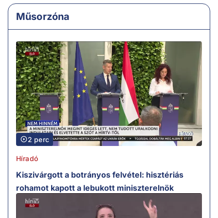
Műsorzóna
2 perc
Híradó
Kiszivárgott a botrányos felvétel: hisztériás
rohamot kapott a lebukott miniszterelnök