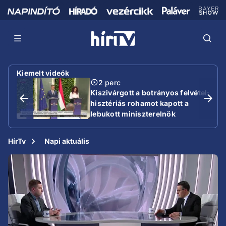
Kiemelt videók
2 perc
Kiszivárgott a botrányos felvétel:
hisztériás rohamot kapott a
lebukott miniszterelnök
HírTv
Napi aktuális