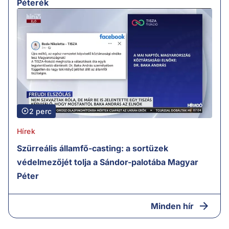
Péterék
2 perc
Hírek
Szürreális államfő-casting: a sortüzek
védelmezőjét tolja a Sándor-palotába Magyar
Péter
Minden hír