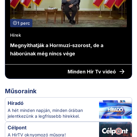
1 perc
Hírek
Megnyithatják a Hormuzi-szorost, de a
háborúnak még nincs vége
Minden
Hír Tv videó
Műsoraink
Híradó
A hét minden napján, minden órában
jelentkezünk a legfrissebb hírekkel.
Célpont
A HírTV oknyomozó műsora!