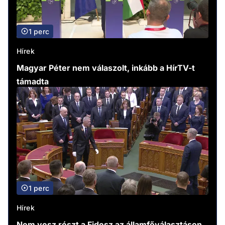
1 perc
Hírek
Magyar Péter nem válaszolt, inkább a HírTV-t
támadta
1 perc
Hírek
Nem vesz részt a Fidesz az államfőválasztáson