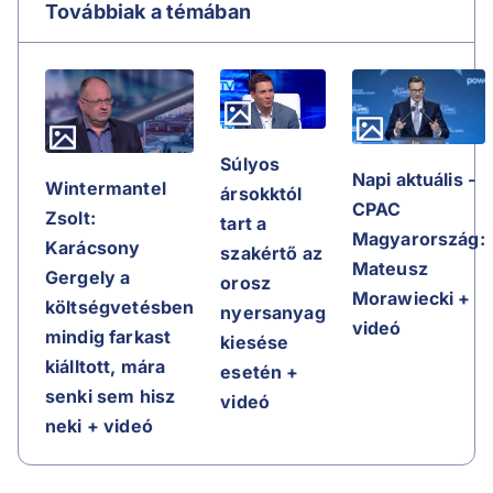
Továbbiak a témában
Súlyos
Napi aktuális -
Wintermantel
ársokktól
CPAC
Zsolt:
tart a
Magyarország:
Karácsony
szakértő az
Mateusz
Gergely a
orosz
Morawiecki +
költségvetésben
nyersanyag
videó
mindig farkast
kiesése
kiálltott, mára
esetén +
senki sem hisz
videó
neki + videó