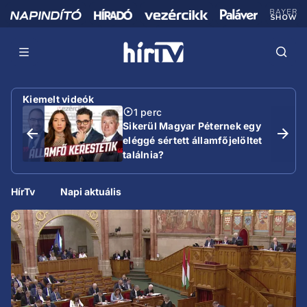
Kiemelt videók
1 perc
Sikerül Magyar Péternek egy
eléggé sértett államfőjelöltet
találnia?
HírTv
Napi aktuális