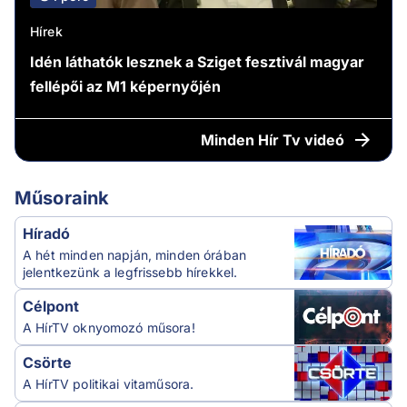
Hírek
Idén láthatók lesznek a Sziget fesztivál magyar
fellépői az M1 képernyőjén
Minden
Hír Tv videó
Műsoraink
Híradó
A hét minden napján, minden órában
jelentkezünk a legfrissebb hírekkel.
Célpont
A HírTV oknyomozó műsora!
Csörte
A HírTV politikai vitaműsora.