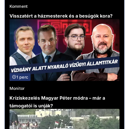
Komment
Visszatért a házmesterek és a besúgók kora?
1 perc
Monitor
Kríziskezelés Magyar Péter módra – már a
támogatói is unják?