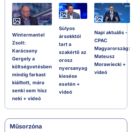
Súlyos
Napi aktuális -
Wintermantel
ársokktól
CPAC
Zsolt:
tart a
Magyarország:
Karácsony
szakértő az
Mateusz
Gergely a
orosz
Morawiecki +
költségvetésben
nyersanyag
videó
mindig farkast
kiesése
kiálltott, mára
esetén +
senki sem hisz
videó
neki + videó
Műsorzóna