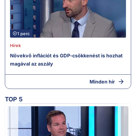
1 perc
Hírek
Növekvő inflációt és GDP-csökkenést is hozhat
magával az aszály
Minden hír
TOP 5
M
k