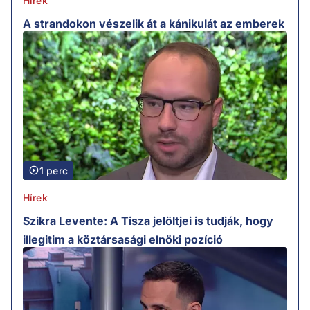
Hírek
A strandokon vészelik át a kánikulát az emberek
1 perc
Hírek
Szikra Levente: A Tisza jelöltjei is tudják, hogy
illegitim a köztársasági elnöki pozíció