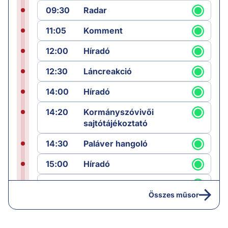
09:30
Radar
11:05
Komment
12:00
Híradó
12:30
Láncreakció
14:00
Híradó
14:20
Kormányszóvivői
sajtótájékoztató
14:30
Paláver hangoló
15:00
Híradó
15:30
Paláver
Összes műsor
17:00
Hírek
19:00
Hírek