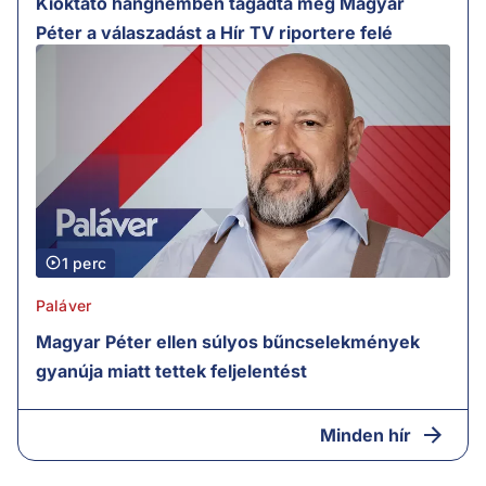
Kioktató hangnemben tagadta meg Magyar
Péter a válaszadást a Hír TV riportere felé
1 perc
Paláver
Magyar Péter ellen súlyos bűncselekmények
gyanúja miatt tettek feljelentést
Minden hír