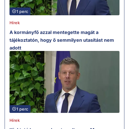
1 perc
Hírek
A kormányfő azzal mentegette magát a
tájékoztatón, hogy ő semmilyen utasítást nem
adott
1 perc
Hírek