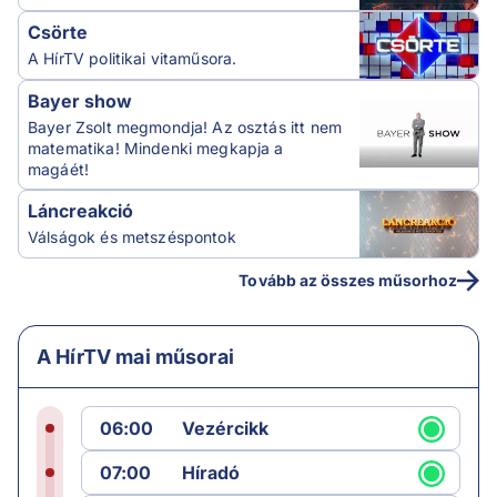
Csörte
A HírTV politikai vitaműsora.
Bayer show
Bayer Zsolt megmondja! Az osztás itt nem
matematika! Mindenki megkapja a
magáét!
Láncreakció
Válságok és metszéspontok
Tovább az összes műsorhoz
A HírTV mai műsorai
06:00
Vezércikk
07:00
Híradó