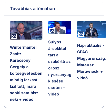
Továbbiak a témában
Súlyos
Napi aktuális -
Wintermantel
ársokktól
CPAC
Zsolt:
tart a
Magyarország:
Karácsony
szakértő az
Mateusz
Gergely a
orosz
Morawiecki +
költségvetésben
nyersanyag
videó
mindig farkast
kiesése
kiálltott, mára
esetén +
senki sem hisz
videó
neki + videó