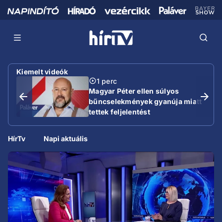
Kiemelt videók
1 perc
Magyar Péter ellen súlyos
bűncselekmények gyanúja miatt
tettek feljelentést
HírTv
Napi aktuális