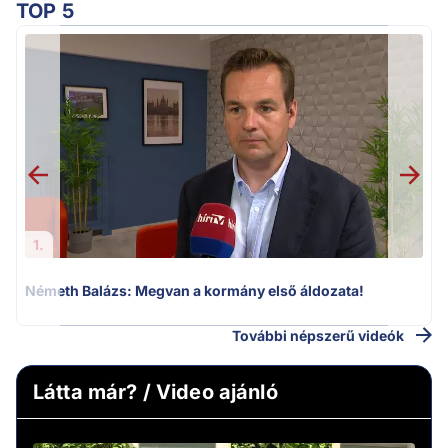
TOP 5
F
1.
Németh Balázs: Megvan a kormány első áldozata!
További népszerű videók
Látta már? / Video ajánló