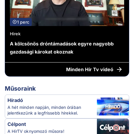
1 perc
Hírek
A kölcsönös dróntámadások egyre nagyobb
gazdasági károkat okoznak
Minden
Hír Tv videó
Műsoraink
Híradó
A hét minden napján, minden órában
jelentkezünk a legfrissebb hírekkel.
Célpont
A HírTV oknyomozó műsora!