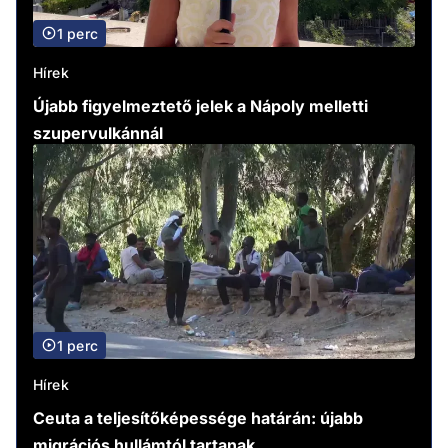
1 perc
Hírek
Újabb figyelmeztető jelek a Nápoly melletti
szupervulkánnál
1 perc
Hírek
Ceuta a teljesítőképessége határán: újabb
migrációs hullámtól tartanak