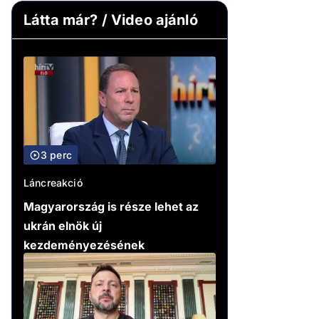
Látta már? / Video ajánló
3 perc
Láncreakció
Magyarország is része lehet az
ukrán elnök új
kezdeményezésének