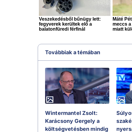
Továbbiak a témában
Wintermantel Zsolt:
Súlyos
Karácsony Gergely a
szaké
költségvetésben mindig
nyers