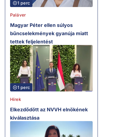
1 perc
Paláver
Magyar Péter ellen súlyos
bűncselekmények gyanúja miatt
tettek feljelentést
1 perc
Hírek
Elkezdődött az NVVH elnökének
kiválasztása