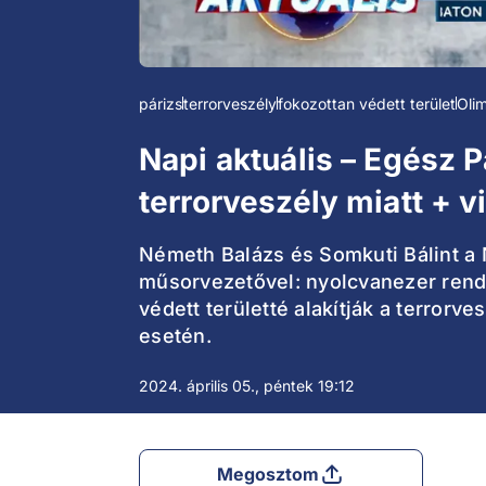
párizs
terrorveszély
fokozottan védett terület
Oli
Napi aktuális – Egész Pá
terrorveszély miatt + v
Németh Balázs és Somkuti Bálint a 
műsorvezetővel: nyolcvanezer rendőr
védett területté alakítják a terror
esetén.
2024. április 05., péntek 19:12
Megosztom