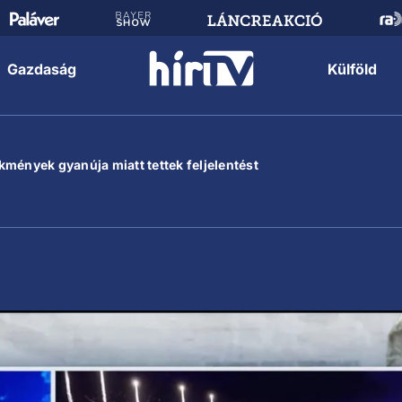
Gazdaság
Külföld
mények gyanúja miatt tettek feljelentést