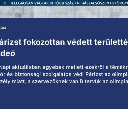
mpia
rizst fokozottan védett területté
ideó
Napi aktuálisban egyebek mellett ezekről a témákr
 és biztonsági szolgálatos védi Párizst az olimpi
veszély miatt, a szervezőknek van B tervük az olim