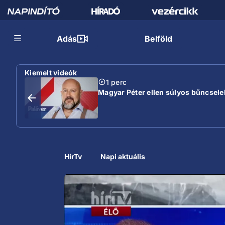
Adás
Belföld
Kiemelt videók
1 perc
Magyar Péter ellen súlyos bűncselek
HírTv
Napi aktuális