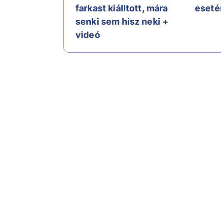
farkast kiálltott, mára
eseté
senki sem hisz neki +
videó