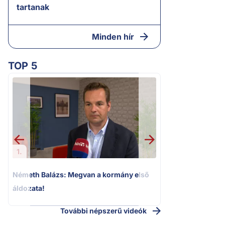
tartanak
Minden hír
TOP 5
2.
„Ez az ügy nem 
következmények né
Magyar Pétert
1.
Németh Balázs: Megvan a kormány első
áldozata!
További népszerű videók