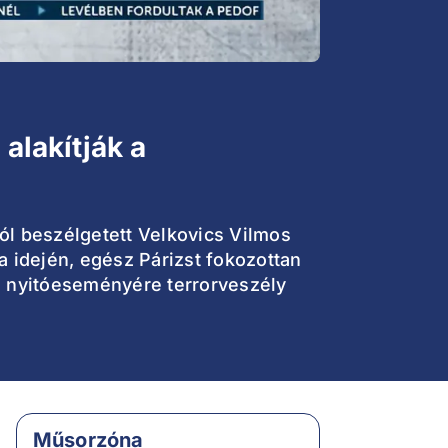
 alakítják a
ól beszélgetett Velkovics Vilmos
a idején, egész Párizst fokozottan
pia nyitóeseményére terrorveszély
Műsorzóna