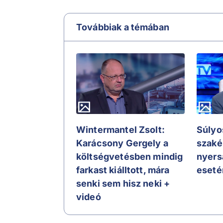
Továbbiak a témában
Wintermantel Zsolt:
Súlyos
Karácsony Gergely a
szaké
költségvetésben mindig
nyers
farkast kiálltott, mára
eseté
senki sem hisz neki +
videó