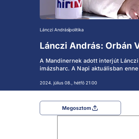
Lánczi András
politika
Lánczi András: Orbán Vi
A Mandinernek adott interjút Lánczi
imázsharc. A Napi aktuálisban ennek
2024. július 08., hétfő 21:00
Megosztom