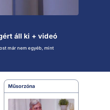
rt áll ki + videó
most már nem egyéb, mint
Műsorzóna