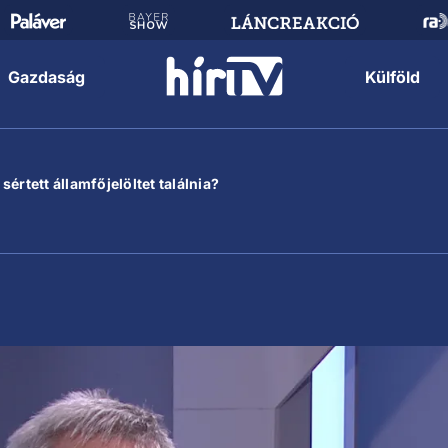
Gazdaság
Külföld
értett államfőjelöltet találnia?