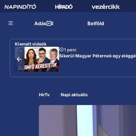
Adás
Belföld
Kiemelt videók
1 perc
Sikerül Magyar Péternek egy eléggé s
HírTv
Napi aktuális