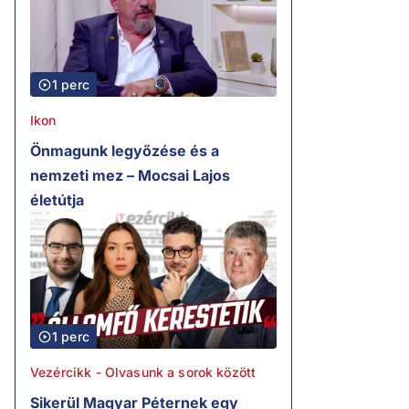
1 perc
Ikon
Önmagunk legyőzése és a
nemzeti mez – Mocsai Lajos
életútja
1 perc
Vezércikk - Olvasunk a sorok között
Sikerül Magyar Péternek egy