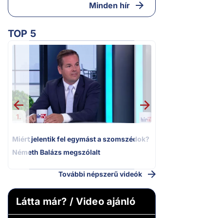
Minden hír
TOP 5
2.
Moszkvai gyomros
sajtó nyíltan kin
politizálást
1.
Miért jelentik fel egymást a szomszédok?
Németh Balázs megszólalt
További népszerű videók
Látta már? / Video ajánló