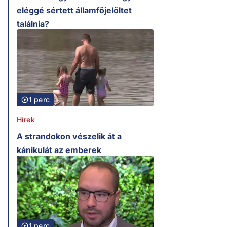
eléggé sértett államfőjelöltet
találnia?
1 perc
Hírek
A strandokon vészelik át a
kánikulát az emberek
1 perc