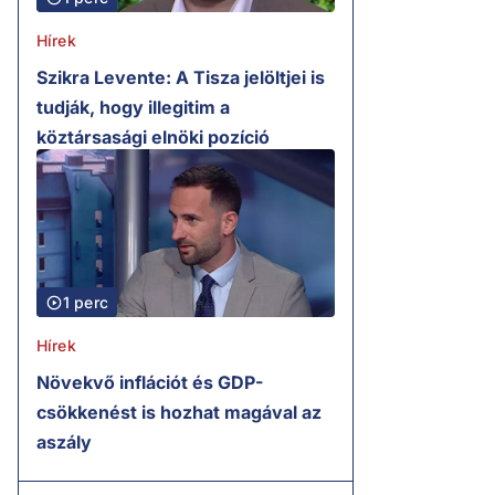
Hírek
Szikra Levente: A Tisza jelöltjei is
tudják, hogy illegitim a
köztársasági elnöki pozíció
1 perc
Hírek
Növekvő inflációt és GDP-
csökkenést is hozhat magával az
aszály