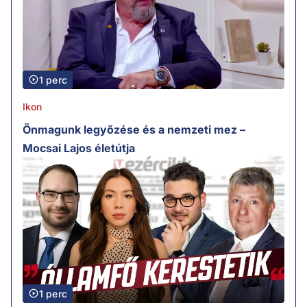
1 perc
Ikon
Önmagunk legyőzése és a nemzeti mez –
Mocsai Lajos életútja
1 perc