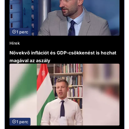
1 perc
Hírek
Növekvő inflációt és GDP-csökkenést is hozhat
magával az aszály
1 perc