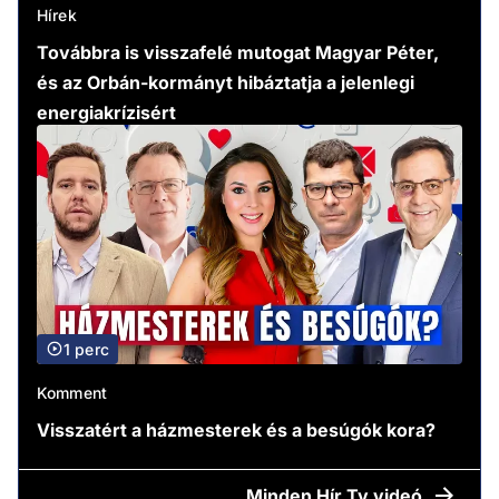
Hírek
Továbbra is visszafelé mutogat Magyar Péter,
és az Orbán-kormányt hibáztatja a jelenlegi
energiakrízisért
1 perc
Komment
Visszatért a házmesterek és a besúgók kora?
Minden
Hír Tv videó