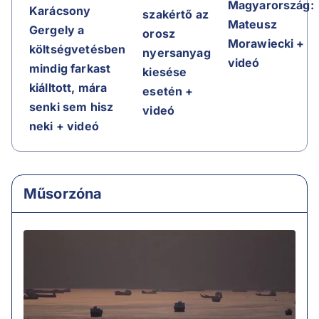
Magyarország:
Karácsony
szakértő az
Mateusz
Gergely a
orosz
Morawiecki +
költségvetésben
nyersanyag
videó
mindig farkast
kiesése
kiálltott, mára
esetén +
senki sem hisz
videó
neki + videó
Műsorzóna