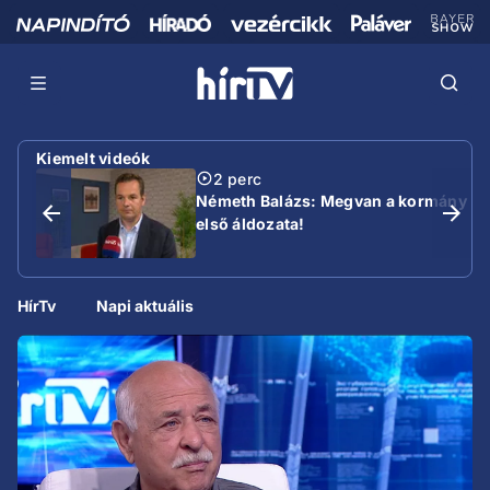
Kiemelt videók
2 perc
Németh Balázs: Megvan a kormány
első áldozata!
HírTv
Napi aktuális