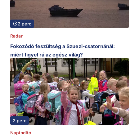
2 perc
Radar
Fokozódó feszültség a Szuezi-csatornánál:
miért figyel rá az egész világ?
2 perc
Napindító