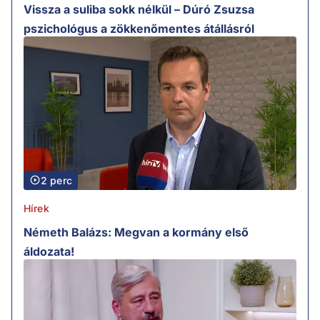
Vissza a suliba sokk nélkül – Dúró Zsuzsa
pszichológus a zökkenőmentes átállásról
2 perc
Hírek
Németh Balázs: Megvan a kormány első
áldozata!