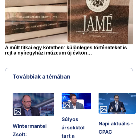
Továbbiak a témában
Súlyos
Napi aktuális -
Wintermantel
ársokktól
CPAC
Zsolt:
tart a