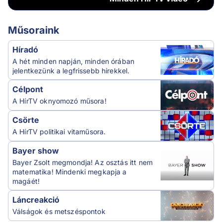
Műsoraink
Híradó
A hét minden napján, minden órában
jelentkezünk a legfrissebb hírekkel.
Célpont
A HírTV oknyomozó műsora!
Csörte
A HírTV politikai vitaműsora.
Bayer show
Bayer Zsolt megmondja! Az osztás itt nem
matematika! Mindenki megkapja a
magáét!
Láncreakció
Válságok és metszéspontok