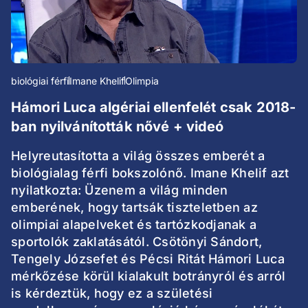
biológiai férfi
Imane Khelif
Olimpia
Hámori Luca algériai ellenfelét csak 2018-
ban nyilvánították nővé + videó
Helyreutasította a világ összes emberét a
biológialag férfi bokszolónő. Imane Khelif azt
nyilatkozta: Üzenem a világ minden
emberének, hogy tartsák tiszteletben az
olimpiai alapelveket és tartózkodjanak a
sportolók zaklatásától. Csötönyi Sándort,
Tengely Józsefet és Pécsi Ritát Hámori Luca
mérkőzése körül kialakult botrányról és arról
is kérdeztük, hogy ez a születési