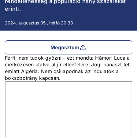
rendellenesség a populáció hány százalékát
érinti.
2024. augusztus 05., hétfő 20:33
Megosztom
Férfi, nem tudok győzni - ezt mondta Hámori Luca a
mérkőzésén utalva algír ellenfelére. Jogi panaszt tett
emiatt Algéria. Nem csillapodnak az indulatok a
bokszbotrány kapcsán.