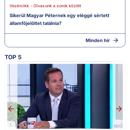
Vezércikk - Olvasunk a sorok között
Sikerül Magyar Péternek egy eléggé sértett
államfőjelöltet találnia?
Minden hír
TOP 5
M
k
1.