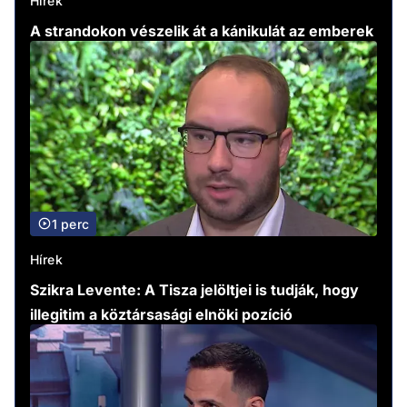
Hírek
A strandokon vészelik át a kánikulát az emberek
1 perc
Hírek
Szikra Levente: A Tisza jelöltjei is tudják, hogy
illegitim a köztársasági elnöki pozíció