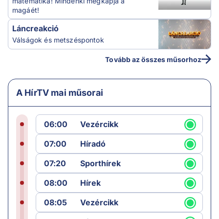
matematika! Mindenki megkapja a
magáét!
Láncreakció
Válságok és metszéspontok
Tovább az összes műsorhoz
A HírTV mai műsorai
06:00
Vezércikk
07:00
Híradó
07:20
Sporthírek
08:00
Hírek
08:05
Vezércikk