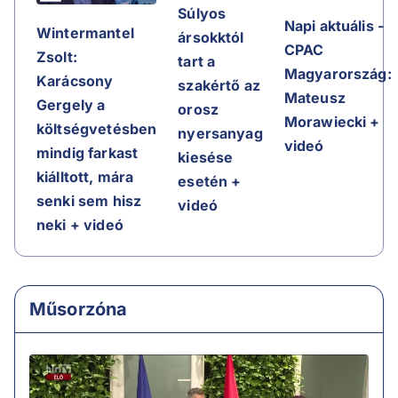
Súlyos
Napi aktuális -
Wintermantel
ársokktól
CPAC
Zsolt:
tart a
Magyarország:
Karácsony
szakértő az
Mateusz
Gergely a
orosz
Morawiecki +
költségvetésben
nyersanyag
videó
mindig farkast
kiesése
kiálltott, mára
esetén +
senki sem hisz
videó
neki + videó
Műsorzóna