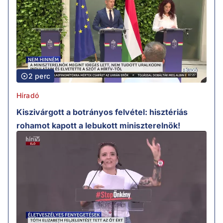
2 perc
Híradó
Kiszivárgott a botrányos felvétel: hisztériás
rohamot kapott a lebukott miniszterelnök!