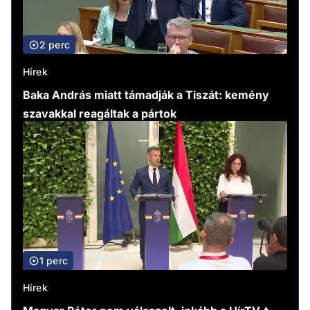
2 perc
Hírek
Baka András miatt támadják a Tiszát: kemény
szavakkal reagáltak a pártok
1 perc
Hírek