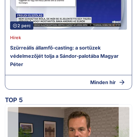
2 perc
Hírek
Szürreális államfő-casting: a sortüzek
védelmezőjét tolja a Sándor-palotába Magyar
Péter
Minden hír
TOP 5
H