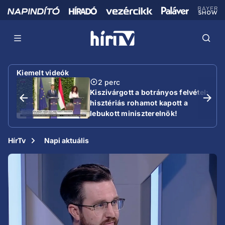
Kiemelt videók
2 perc
Kiszivárgott a botrányos felvétel:
hisztériás rohamot kapott a
lebukott miniszterelnök!
HírTv
Napi aktuális