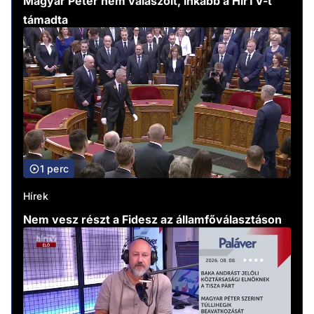
Magyar Péter nem válaszolt, inkább a HírTV-t
támadta
1 perc
Hírek
Nem vesz részt a Fidesz az államfőválasztáson