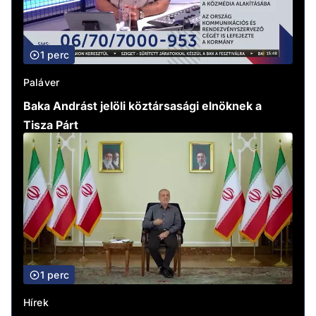
1 perc
Paláver
Baka Andrást jelöli köztársasági elnöknek a
Tisza Párt
1 perc
Hírek