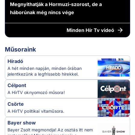
Megnyithatják a Hormuzi-szorost, de a
háborúnak még nincs vége
Minden
Hír Tv videó
Műsoraink
Híradó
A hét minden napján, minden órában
jelentkezünk a legfrissebb hírekkel.
Célpont
A HírTV oknyomozó műsora!
Csörte
A HírTV politikai vitaműsora.
Bayer show
Bayer Zsolt megmondja! Az osztás itt nem