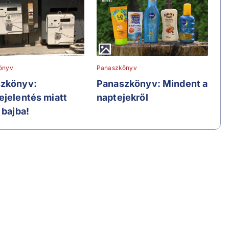
önyv
Panaszkönyv
zkönyv:
Panaszkönyv: Mindent a
ejelentés miatt
naptejekről
 bajba!