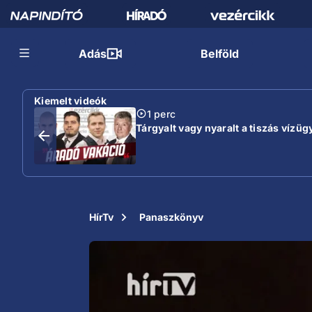
Adás
Belföld
Kiemelt videók
1 perc
Tárgyalt vagy nyaralt a tiszás vízügy
HírTv
Panaszkönyv