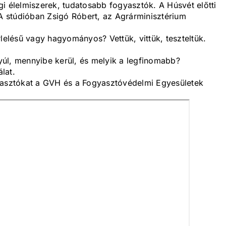
i élelmiszerek, tudatosabb fogyasztók. A Húsvét előtti
 A stúdióban Zsigó Róbert, az Agrárminisztérium
rlelésű vagy hagyományos? Vettük, vittük, teszteltük.
úl, mennyibe kerül, és melyik a legfinomabb?
lat.
gyasztókat a GVH és a Fogyasztóvédelmi Egyesületek