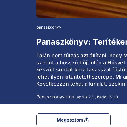
panaszkönyv
Panaszkönyv: Terítéke
Talán nem túlzás azt állítani, hog
szerint a hosszú böjt után a Húsvé
készült sonkát kora tavasszal füstöl
lehet ilyen kitüntetett szerepe. Mi
Következzen tehát a kínálat, szóki
Panaszkönyv
2019. április 23., kedd 15:20
Megosztom