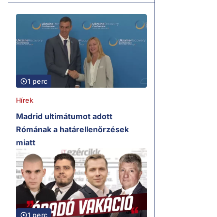
1 perc
Hírek
Madrid ultimátumot adott
Rómának a határellenőrzések
miatt
1 perc