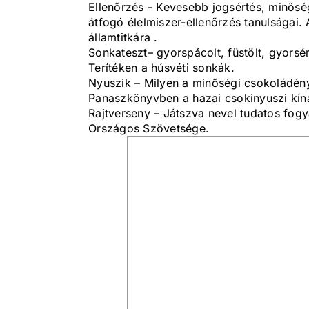
Ellenőrzés - Kevesebb jogsértés, minőség
átfogó élelmiszer-ellenőrzés tanulságai.
államtitkára .
Sonkateszt– gyorspácolt, füstölt, gyorsé
Terítéken a húsvéti sonkák.
Nyuszik – Milyen a minőségi csokoládény
Panaszkönyvben a hazai csokinyuszi kíná
Rajtverseny – Játszva nevel tudatos fo
Országos Szövetsége.