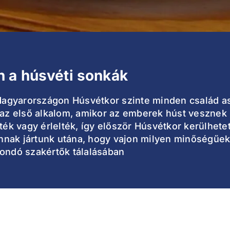
n a húsvéti sonkák
y Magyarországon Húsvétkor szinte minden család a
t az első alkalom, amikor az emberek húst vesznek
ték vagy érlelték, így először Húsvétkor kerülhetet
 annak jártunk utána, hogy vajon milyen minőségűe
mondó szakértők tálalásában