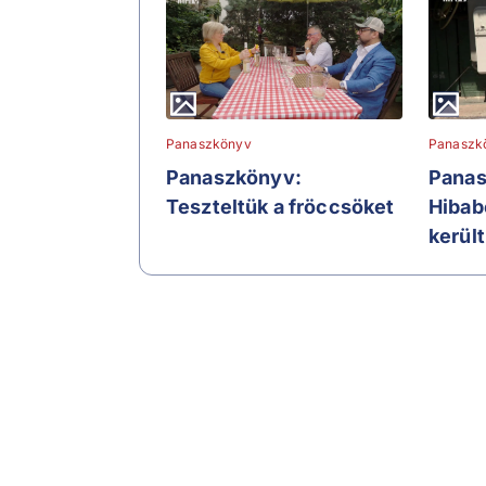
Panaszkönyv
Panaszk
Panaszkönyv:
Panas
Teszteltük a fröccsöket
Hibab
került