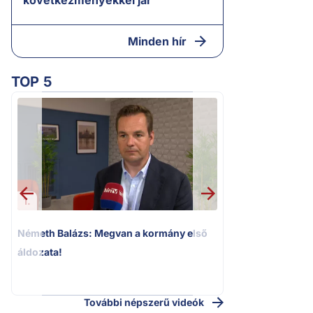
következményekkel jár
Minden hír
TOP 5
1.
2.
Németh Balázs: Megvan a kormány első
Kioktató hangne
áldozata!
Magyar Péter a vá
riportere felé
További népszerű videók