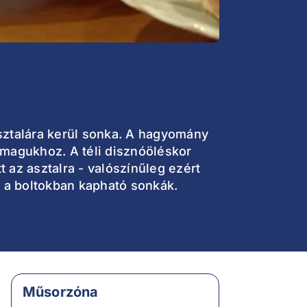
sztalára kerül sonka. A hagyomány
 magukhoz. A téli disznóöléskor
t az asztalra - valószínűleg ezért
k a boltokban kapható sonkák.
Műsorzóna