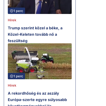
1 perc
Hírek
Trump szerint közel a béke, a
Közel-Keleten tovább nő a
feszültség
1 perc
Hírek
A rekordhőség és az aszály
Európa-szerte egyre súlyosabb