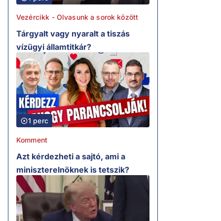
Vezércikk - Olvasunk a sorok között
Tárgyalt vagy nyaralt a tiszás
vízügyi államtitkár?
1 perc
Komment
Azt kérdezheti a sajtó, ami a
miniszterelnöknek is tetszik?